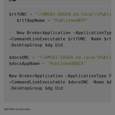
$rtfUNC 
=
"\\GMSXJ-EDGE0.xd.local\\Publis
-
  $rtfAppName 
=
"PublishedRTF"
-
  New
-
BrokerApplication –ApplicationType
–CommandLineExecutable $rtfUNC 
-
-
DesktopGroup $dg
.
Uid

$docxUNC 
=
"\\GMSXJ-EDGE0.xd.local\Publis
$docxAppName 
=
"PublishedDOCX"
New
-
BrokerApplication –ApplicationType Pub
–CommandLineExecutable $docxUNC 
-
-
DesktopGroup $dg
.
Uid

Vérifier le succès :