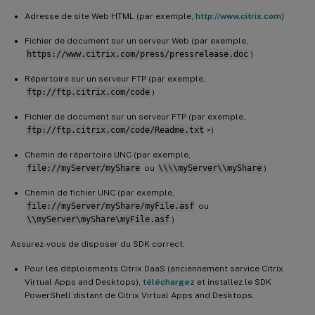
Adresse de site Web HTML (par exemple,
http://www.citrix.com
)
Fichier de document sur un serveur Web (par exemple,
https://www.citrix.com/press/pressrelease.doc
)
Répertoire sur un serveur FTP (par exemple,
ftp://ftp.citrix.com/code
)
Fichier de document sur un serveur FTP (par exemple,
ftp://ftp.citrix.com/code/Readme.txt
>)
Chemin de répertoire UNC (par exemple,
file://myServer/myShare
ou
\\\\myServer\\myShare
)
Chemin de fichier UNC (par exemple,
file://myServer/myShare/myFile.asf
ou
\\myServer\myShare\myFile.asf
)
Assurez-vous de disposer du SDK correct.
Pour les déploiements Citrix DaaS (anciennement service Citrix
Virtual Apps and Desktops),
téléchargez
et installez le SDK
PowerShell distant de Citrix Virtual Apps and Desktops.