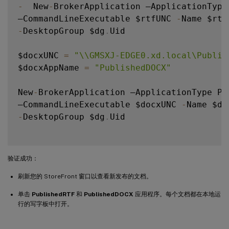
-
  New
-
BrokerApplication –ApplicationType
–CommandLineExecutable $rtfUNC 
-
-
DesktopGroup $dg
.
Uid

$docxUNC 
=
"\\GMSXJ-EDGE0.xd.local\Publis
$docxAppName 
=
"PublishedDOCX"
New
-
BrokerApplication –ApplicationType Pub
–CommandLineExecutable $docxUNC 
-
-
DesktopGroup $dg
.
Uid

验证成功：
刷新您的 StoreFront 窗口以查看新发布的文档。
单击
PublishedRTF
和
PublishedDOCX
应用程序。每个文档都在本地运
行的写字板中打开。