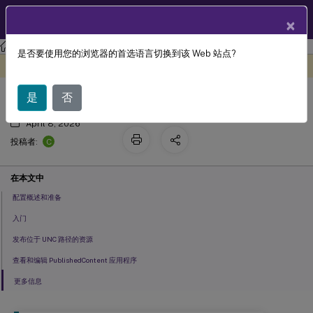
ZH
产品文档
×
Citrix Virtual Apps and Desktops
7 2511
是否要使用您的浏览器的首选语言切换到该 Web 站点?
发布内容
此内容已经过机器动态翻译。
在此处提供反馈
是
否
April 8, 2026
C
投稿者:
在本文中
配置概述和准备
入门
发布位于 UNC 路径的资源
查看和编辑 PublishedContent 应用程序
更多信息