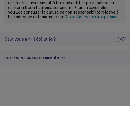
est fournie uniquement à titre indicatif et peut inclure du
contenu traduit automatiquement. Pour en savoir plus,
veuillez consulter la clause de non-responsabilité relative à
la traduction automatique sur
Cloud Software Group home
.
Cela vous a-t-il été utile ?
Envoyez-nous vos commentaires