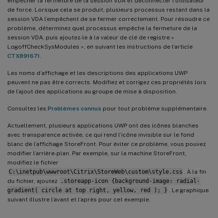
empêcher la fermeture de la session VDA et déconnecter l’utilisateur
de force. Lorsque cela se produit, plusieurs processus restant dans la
session VDA l’empêchent de se fermer correctement. Pour résoudre ce
problème, déterminez quel processus empêche la fermeture de la
session VDA, puis ajoutez-le à la valeur de clé de registre «
LogoffCheckSysModules », en suivant les instructions de l’article
CTX891671
.
Les noms d’affichage et les descriptions des applications UWP
peuvent ne pas être corrects. Modifiez et corrigez ces propriétés lors
de l’ajout des applications au groupe de mise à disposition.
Consultez les
Problèmes connus
pour tout problème supplémentaire.
Actuellement, plusieurs applications UWP ont des icônes blanches
avec transparence activée, ce qui rend l’icône invisible sur le fond
blanc de l’affichage StoreFront. Pour éviter ce problème, vous pouvez
modifier l’arrière-plan. Par exemple, sur la machine StoreFront,
modifiez le fichier
C:\inetpub\wwwroot\Citrix\StoreWeb\custom\style.css
. À la fin
du fichier, ajoutez
.storeapp-icon {background-image: radial-
gradient( circle at top right, yellow, red ); }
. Le graphique
suivant illustre l’avant et l’après pour cet exemple.