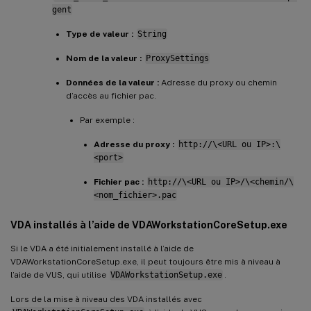
gent
Type de valeur :
String
Nom de la valeur :
ProxySettings
Données de la valeur :
Adresse du proxy ou chemin
d’accès au fichier pac.
Par exemple :
Adresse du proxy :
http://\<URL ou IP>:\
<port>
Fichier pac :
http://\<URL ou IP>/\<chemin/\
<nom_fichier>.pac
VDA installés à l’aide de VDAWorkstationCoreSetup.exe
Si le VDA a été initialement installé à l’aide de
VDAWorkstationCoreSetup.exe, il peut toujours être mis à niveau à
l’aide de VUS, qui utilise
VDAWorkstationSetup.exe
.
Lors de la mise à niveau des VDA installés avec