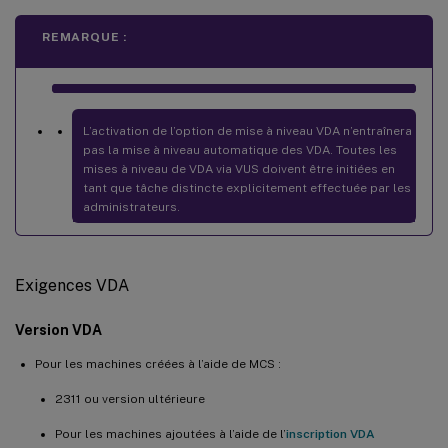
REMARQUE :
L’activation de l’option de mise à niveau VDA n’entraînera
pas la mise à niveau automatique des VDA. Toutes les
mises à niveau de VDA via VUS doivent être initiées en
tant que tâche distincte explicitement effectuée par les
administrateurs.
Exigences VDA
Version VDA
Pour les machines créées à l’aide de MCS :
2311 ou version ultérieure
Pour les machines ajoutées à l’aide de l’
inscription VDA