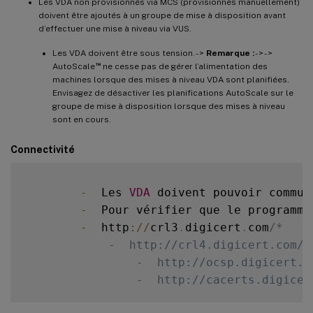
Les VDA non provisionnés via MCS (provisionnés manuellement)
doivent être ajoutés à un groupe de mise à disposition avant
d’effectuer une mise à niveau via VUS.
Les VDA doivent être sous tension. - >
Remarque :
- > - >
™
AutoScale
ne cesse pas de gérer l’alimentation des
machines lorsque des mises à niveau VDA sont planifiées.
Envisagez de désactiver les planifications AutoScale sur le
groupe de mise à disposition lorsque des mises à niveau
sont en cours.
Connectivité
-
  Les 
VDA
 doivent pouvoir commun
-
  Pour vérifier que le programme
-
  http
:
/
/
crl3
.
digicert
.
com
/*

            -  http://crl4.digicert.com/*

                -  http://ocsp.digicert.co