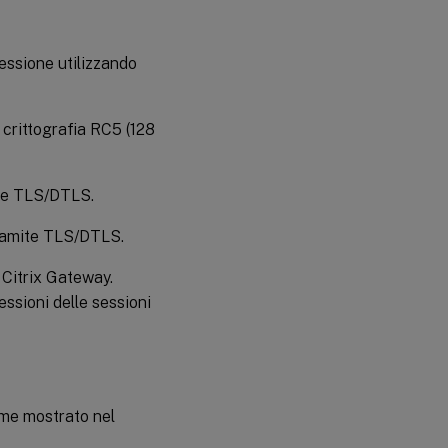
essione utilizzando
a crittografia RC5 (128
mite TLS/DTLS.
 tramite TLS/DTLS.
o Citrix Gateway.
essioni delle sessioni
come mostrato nel