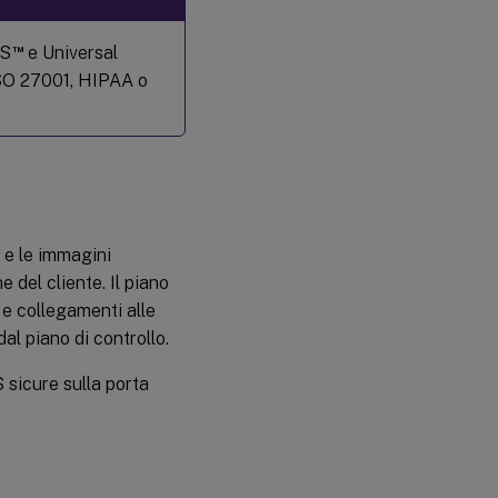
Citrix
Gateway
™
aS
e Universal
 ISO 27001, HIPAA o
Gateway
NetScaler
®
on-
premise
Ulteriori
informazioni
e e le immagini
 del cliente. Il piano
e collegamenti alle
dal piano di controllo.
S sicure sulla porta