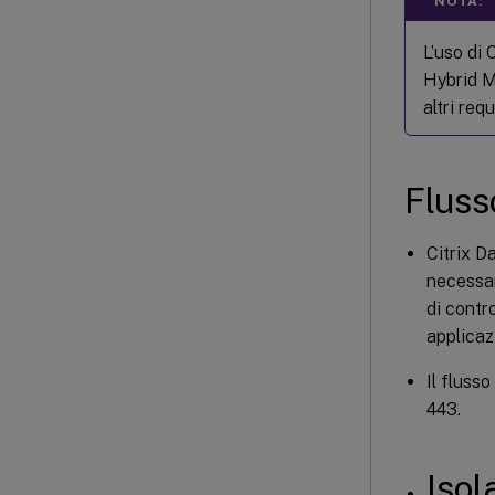
NOTA:
L’uso di
Hybrid M
altri req
Flusso
Citrix D
necessar
di contr
applicazi
Il flusso
443.
Isol