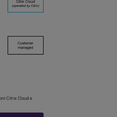
Cloud
Connector
Chiavi di
sicurezza
Accesso
client
Accesso
client
tramite
Workspace
Accesso
client
oni Citrix Cloud e
tramite
StoreFront
Servizio