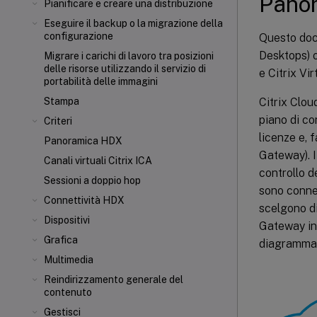
Panor
Pianificare e creare una distribuzione
Eseguire il backup o la migrazione della
configurazione
Questo doc
Desktops) o
Migrare i carichi di lavoro tra posizioni
delle risorse utilizzando il servizio di
e Citrix Vi
portabilità delle immagini
Citrix Clou
Stampa
piano di co
Criteri
licenze e,
Panoramica HDX
Gateway). I
Canali virtuali Citrix ICA
controllo d
Sessioni a doppio hop
sono connes
Connettività HDX
scelgono di
Dispositivi
Gateway inv
Grafica
diagramma i
Multimedia
Reindirizzamento generale del
contenuto
Gestisci