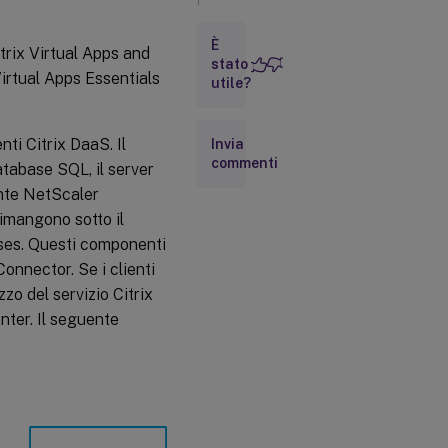
Flusso
È
di dati
trix Virtual Apps and
stato
Virtual Apps Essentials
utile?
Isolamento
dei dati
nti Citrix DaaS. Il
Invia
Edizioni
commenti
database SQL, il server
del
servizio
ente NetScaler
rimangono sotto il
Sicurezza
mises. Questi componenti
®
ICA
onnector. Se i clienti
zzo del servizio Citrix
Gestione
delle
nter. Il seguente
credenziali
Considerazioni
sulla
distribuzione