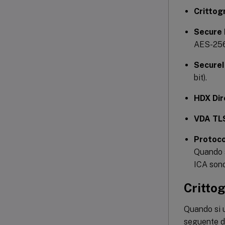
Crittogr
Secure
AES-256
SecureI
bit).
HDX Dir
VDA TL
Protoco
Quando s
ICA sono
Crittog
Quando si u
seguente 