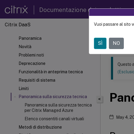
Documentazione dei prodotti
Citrix DaaS
Vuoi passare al sito 
Questo conten
automatica.
Panoramica
SÌ
NO
Citrix 
Novità
Problemi noti
Deprecazione
Questo a
Funzionalità in anteprima tecnica
(Esclusio
Requisiti di sistema
Limiti
Pano
Panoramica sulla sicurezza tecnica
<
Panoramica sulla sicurezza tecnica
per Citrix Managed Azure
May 4, 2
Elenco consentiti canali virtuali
Metodi di distribuzione