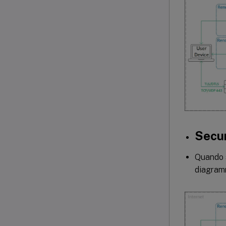
Secu
Quando s
diagram