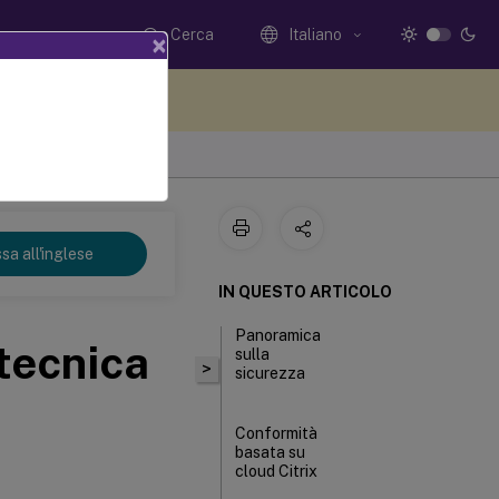
Cerca
Italiano
×
i qui i tuoi commenti
sa all'inglese
IN QUESTO ARTICOLO
Panoramica
tecnica
sulla
>
sicurezza
Conformità
basata su
cloud Citrix