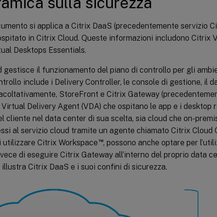
amica sulla sicurezza
umento si applica a Citrix DaaS (precedentemente servizio Ci
spitato in Citrix Cloud. Queste informazioni includono Citrix 
rtual Desktops Essentials.
d gestisce il funzionamento del piano di controllo per gli ambie
ntrollo include i Delivery Controller, le console di gestione, il 
 facoltativamente, StoreFront e Citrix Gateway (precedentem
 Virtual Delivery Agent (VDA) che ospitano le app e i desktop 
el cliente nel data center di sua scelta, sia cloud che on-pre
si al servizio cloud tramite un agente chiamato Citrix Cloud C
™
 utilizzare Citrix Workspace
, possono anche optare per l’utili
ece di eseguire Citrix Gateway all’interno del proprio data ce
llustra Citrix DaaS e i suoi confini di sicurezza.