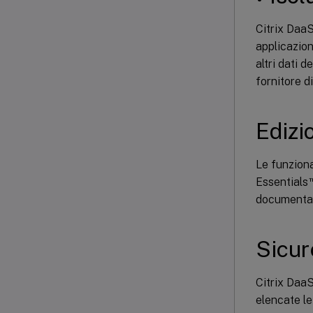
Citrix DaaS
applicazion
altri dati 
fornitore d
Edizio
Le funziona
Essentials
documentazi
Sicur
Citrix DaaS
elencate le 