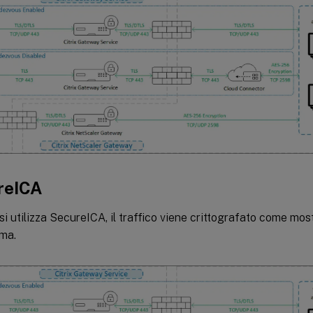
reICA
i utilizza SecureICA, il traffico viene crittografato come mo
ma.