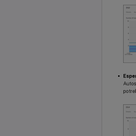
Espe
Autos
potre