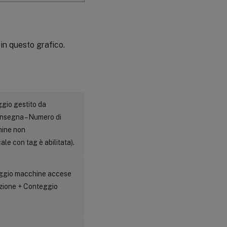
in questo grafico.
gio gestito da
onsegna – Numero di
hine non
le con tag è abilitata).
eggio macchine accese
zione + Conteggio