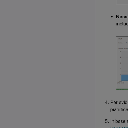
Nessu
inclu
Per evid
pianific
In base 