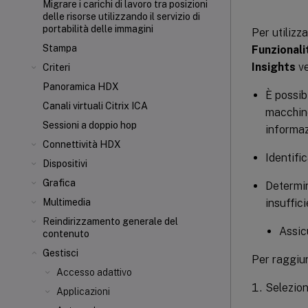
Migrare i carichi di lavoro tra posizioni
delle risorse utilizzando il servizio di
portabilità delle immagini
Per utilizza
Stampa
Funzionali
Insights
ve
Criteri
Panoramica HDX
È possibi
Canali virtuali Citrix ICA
macchine
Sessioni a doppio hop
informaz
Connettività HDX
Identific
Dispositivi
Grafica
Determin
insuffici
Multimedia
Reindirizzamento generale del
Assicu
contenuto
Gestisci
Per raggiun
Accesso adattivo
Selezion
Applicazioni