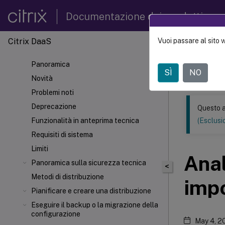
Documentazione dei prodotti
Citrix DaaS
Vuoi passare al sito 
Questo conten
automatica.
Panoramica
SÌ
NO
Citrix 
Novità
Problemi noti
Deprecazione
Questo a
Funzionalità in anteprima tecnica
(Esclusio
Requisiti di sistema
Limiti
Anal
Panoramica sulla sicurezza tecnica
<
Metodi di distribuzione
impo
Pianificare e creare una distribuzione
Eseguire il backup o la migrazione della
configurazione
May 4, 2