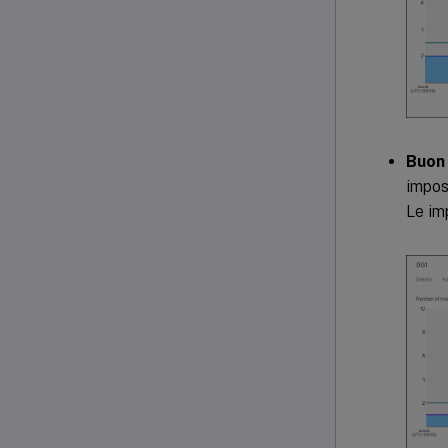
Buon 
impos
Le imp