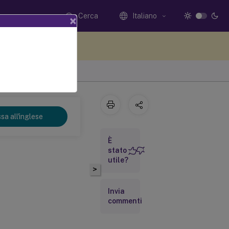
Cerca
Italiano
×
i qui i tuoi commenti
sa all'inglese
È
stato
utile?
>
Invia
commenti