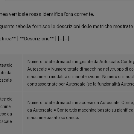
inea verticale rossa identifica l’ora corrente.
guente tabella fornisce le descrizioni delle metriche mostrate 
trica** | **Descrizione** | | – | – |
Numero totale di macchine gestite da Autoscale. Conteg
teggio
Autoscale = Numero totale di macchine nel gruppo di c
ito da
macchine in modalità di manutenzione – Numero di macc
oscale
contrassegnate per Autoscale (se la funzionalità Autosca
teggio
Numero totale di macchine accese da Autoscale. Cont
chine
da Autoscale = Conteggio macchine basato su pianifica
ese da
macchine basato su carico.
oscale