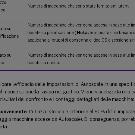
izzo
Numero di macchine che sono state fornite agli utenti.
ico
Numero di macchine che vengono accese in base alle im
ato su
basate su pianificazione (
Nota:
le impostazioni basate s
ificazione
applicano ai gruppi di consegna di tipo OS a sessione sin
ato su
Numero di macchine che vengono accese in base alle im
ico
basate su carico.
ficare l’efficacia delle impostazioni di Autoscale in una specifi
il mouse su quella fascia nel grafico. Viene visualizzata una c
 risultati del confronto e i conteggi dettagliati delle macchine:
conveniente
. L’utilizzo storico è inferiore al 90% delle impost
eggio macchine accese da Autoscale). Di conseguenza, potre
ata.