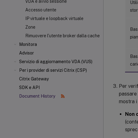
VDA e avvio sessione
Util
Accesso utente
stor
IP virtuale e loopback virtuale
Zone
Bas
Rimuovere l'utente broker dalla cache
pian
Monitora
Advisor
Bas
Servizio di aggiornamento VDA (VUS)
car
Per i provider di servizi Citrix (CSP)
Citrix Gateway
Per veri
SDK e API
passare 
Document History
mostra i
Non 
(cont
sprec