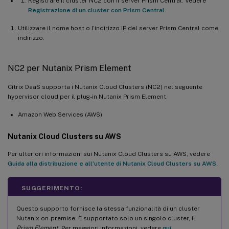
Registrare il cluster NC2 con il server Prism Central. Vedere
Microsoft.Storage/storageAccounts/blobSer
Registrazione di un cluster con Prism Central
.
Utilizzare il nome host o l’indirizzo IP del server Prism Central come
indirizzo.
NC2 per Nutanix Prism Element
Citrix DaaS supporta i Nutanix Cloud Clusters (NC2) nel seguente
hypervisor cloud per il plug-in Nutanix Prism Element.
Amazon Web Services (AWS)
Nutanix Cloud Clusters su AWS
Per ulteriori informazioni sui Nutanix Cloud Clusters su AWS, vedere
Guida alla distribuzione e all’utente di Nutanix Cloud Clusters su AWS
.
SUGGERIMENTO:
Questo supporto fornisce la stessa funzionalità di un cluster
Nutanix on-premise. È supportato solo un singolo cluster, il
Prism Element
. Per maggiori informazioni, vedere
qui
.