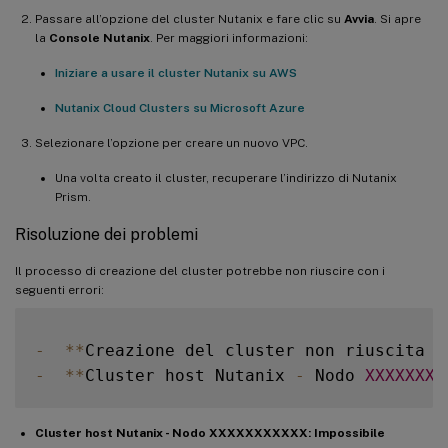
Microsoft.Storage/register/action 

Passare all’opzione del cluster Nutanix e fare clic su
Avvia
. Si apre
Microsoft.Storage/checknameavailability/r
la
Console Nutanix
. Per maggiori informazioni:
Microsoft.Storage/storageAccounts/write 

Iniziare a usare il cluster Nutanix su AWS
Microsoft.Storage/storageAccounts/read 

Microsoft.Storage/storageAccounts/delete 
Nutanix Cloud Clusters su Microsoft Azure
Microsoft.Storage/storageAccounts/blobSer
Selezionare l’opzione per creare un nuovo VPC.
Microsoft.ResourceHealth/AvailabilityStatu
Microsoft.ManagedIdentity/userAssignedIde
Una volta creato il cluster, recuperare l’indirizzo di Nutanix
Microsoft.Resources/subscriptions/resourc
Prism.
Microsoft.Resources/tags/write 

Risoluzione dei problemi
Microsoft.Resources/tags/delete 

Microsoft.Resources/providers/read 

Il processo di creazione del cluster potrebbe non riuscire con i
seguenti errori:
Microsoft.Compute/sshPublicKeys/read 

Microsoft.Compute/sshPublicKeys/write 

Microsoft.Compute/sshPublicKeys/delete Mi
-
**
Creazione del cluster non riuscita e
Microsoft.Nutanix/Interfaces/write 

-
**
Cluster host Nutanix 
-
 Nodo 
XXXXXXXX
Microsoft.Nutanix/Interfaces/delete 

Microsoft.Nutanix/Nodes/read 

Cluster host Nutanix - Nodo XXXXXXXXXXX: Impossibile
Microsoft.Nutanix/Nodes/write
