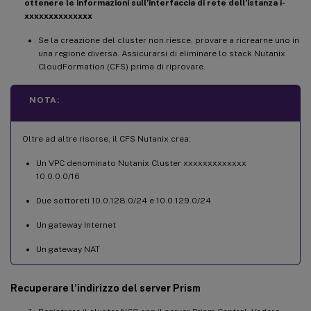
ottenere le informazioni sull’interfaccia di rete dell’istanza i-
Microsoft.Nutanix/Nodes/delete 

xxxxxxxxxxxxxx
Microsoft.Nutanix/register/action

Microsoft.Network/virtualHubs/*

Se la creazione del cluster non riesce, provare a ricrearne uno in
una regione diversa. Assicurarsi di eliminare lo stack Nutanix
Microsoft.Network/routeTables/read 

CloudFormation (CFS) prima di riprovare.
Microsoft.Network/routeTables/write 

Microsoft.Network/routeTables/delete 

NOTA:
Microsoft.Network/routeTables/join/action

Microsoft.Network/routeTables/routes/read
Oltre ad altre risorse, il CFS Nutanix crea:
    -  Microsoft.CostManagement/views/rea
    -  Microsoft.CostManagement/externalB
Un VPC denominato Nutanix Cluster xxxxxxxxxxxxx
Microsoft.CostManagement/externalBillingA
10.0.0.0/16
Microsoft.Network/virtualWans/write 

Due sottoreti 10.0.128.0/24 e 10.0.129.0/24
Microsoft.Network/virtualWans/read 

Microsoft.Network/virtualWans/delete Micr
Un gateway Internet
-  Microsoft.Network/privateEndpoints/wri
Un gateway NAT
-  Microsoft.Network/privateEndpoints/pri
-  Microsoft.Storage/storageAccounts/blob
Recuperare l’indirizzo del server Prism
Microsoft.Storage/storageAccounts/blobSer
Microsoft.Storage/storageAccounts/blobSer