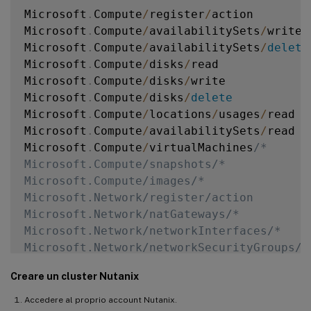
Microsoft
.
Compute
/
register
/
action

Microsoft
.
Compute
/
availabilitySets
/
write

Microsoft
.
Compute
/
availabilitySets
/
delete
Microsoft
.
Compute
/
disks
/
read 

Microsoft
.
Compute
/
disks
/
write

Microsoft
.
Compute
/
disks
/
delete
Microsoft
.
Compute
/
locations
/
usages
/
read

Microsoft
.
Compute
/
availabilitySets
/
read 

Microsoft
.
Compute
/
virtualMachines
/* 

Microsoft.Compute/snapshots/* 

Microsoft.Compute/images/*

Microsoft.Network/register/action 

Microsoft.Network/natGateways/* 

Microsoft.Network/networkInterfaces/* 

Microsoft.Network/networkSecurityGroups/* 
Microsoft.Network/publicIPAddresses/* 

Creare un cluster Nutanix
Microsoft.Network/virtualNetworks/* 

Microsoft.Network/locations/usages/read 

Accedere al proprio account Nutanix.