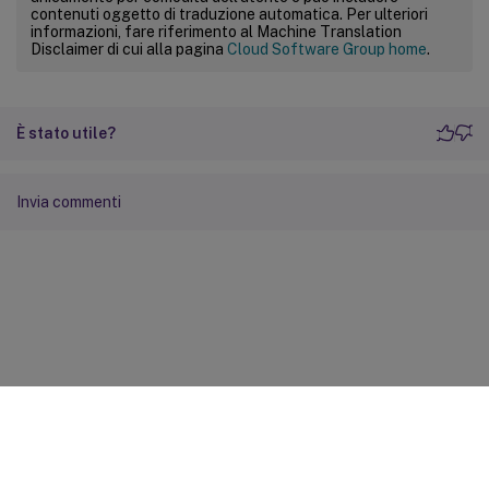
contenuti oggetto di traduzione automatica. Per ulteriori
informazioni, fare riferimento al Machine Translation
Disclaimer di cui alla pagina
Cloud Software Group home
.
È stato utile?
Invia commenti