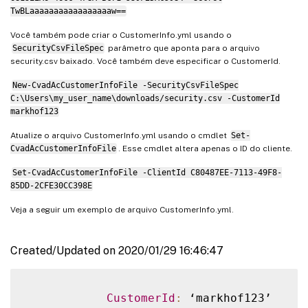
TwBLaaaaaaaaaaaaaaaaaw==
Você também pode criar o CustomerInfo.yml usando o
SecurityCsvFileSpec
parâmetro que aponta para o arquivo
security.csv baixado. Você também deve especificar o CustomerId.
New-CvadAcCustomerInfoFile -SecurityCsvFileSpec
C:\Users\my_user_name\downloads/security.csv -CustomerId
markhof123
Atualize o arquivo CustomerInfo.yml usando o cmdlet
Set-
CvadAcCustomerInfoFile
. Esse cmdlet altera apenas o ID do cliente.
Set-CvadAcCustomerInfoFile -ClientId C80487EE-7113-49F8-
85DD-2CFE30CC398E
Veja a seguir um exemplo de arquivo CustomerInfo.yml.
Created/Updated on 2020/01/29 16:46:47
CustomerId
:
 ‘markhof123’
