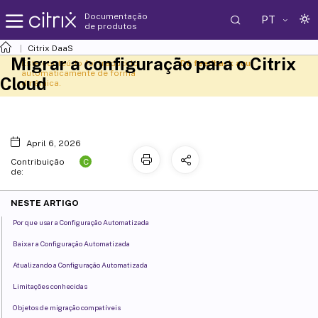
Documentação
PT
de produtos
Citrix DaaS
Migrar a configuração para o Citrix
Este conteúdo foi traduzido
Dê feedback aqui
automaticamente de forma
Cloud
dinâmica.
April 6, 2026
C
Contribuição
de:
NESTE ARTIGO
Por que usar a Configuração Automatizada
Baixar a Configuração Automatizada
Atualizando a Configuração Automatizada
Limitações conhecidas
Objetos de migração compatíveis