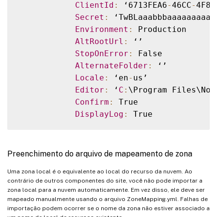
ClientId
:
 ‘6713FEA6
-
46CC
-
4F8A
Secret
:
 ‘TwBLaaabbbaaaaaaaaaa
Environment
:
 Production

AltRootUrl
:
 ‘’

StopOnError
:
 False

AlternateFolder
:
 ‘’

Locale
:
 ‘en
-
us’

Editor
:
 ‘
C
:
\Program Files\Not
Confirm
:
 True

DisplayLog
:
Preenchimento do arquivo de mapeamento de zona
Uma zona local é o equivalente ao local do recurso da nuvem. Ao
contrário de outros componentes do site, você não pode importar a
zona local para a nuvem automaticamente. Em vez disso, ele deve ser
mapeado manualmente usando o arquivo ZoneMapping.yml. Falhas de
importação podem ocorrer se o nome da zona não estiver associado a