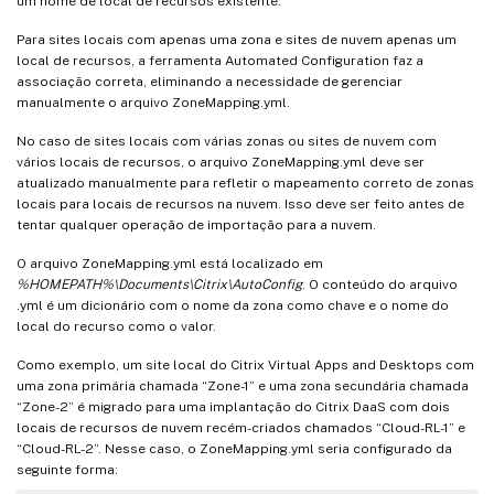
um nome de local de recursos existente.
Para sites locais com apenas uma zona e sites de nuvem apenas um
local de recursos, a ferramenta Automated Configuration faz a
associação correta, eliminando a necessidade de gerenciar
manualmente o arquivo ZoneMapping.yml.
No caso de sites locais com várias zonas ou sites de nuvem com
vários locais de recursos, o arquivo ZoneMapping.yml deve ser
atualizado manualmente para refletir o mapeamento correto de zonas
locais para locais de recursos na nuvem. Isso deve ser feito antes de
tentar qualquer operação de importação para a nuvem.
O arquivo ZoneMapping.yml está localizado em
%HOMEPATH%\Documents\Citrix\AutoConfig
. O conteúdo do arquivo
.yml é um dicionário com o nome da zona como chave e o nome do
local do recurso como o valor.
Como exemplo, um site local do Citrix Virtual Apps and Desktops com
uma zona primária chamada “Zone-1” e uma zona secundária chamada
“Zone-2” é migrado para uma implantação do Citrix DaaS com dois
locais de recursos de nuvem recém-criados chamados “Cloud-RL-1” e
“Cloud-RL-2”. Nesse caso, o ZoneMapping.yml seria configurado da
seguinte forma: