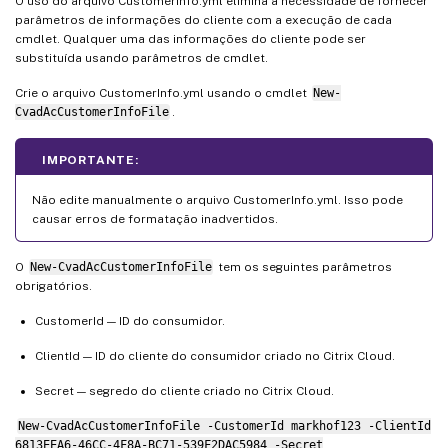
O uso do arquivo CustomerInfo.yml elimina a necessidade de fornecer
parâmetros de informações do cliente com a execução de cada
cmdlet. Qualquer uma das informações do cliente pode ser
substituída usando parâmetros de cmdlet.
Crie o arquivo CustomerInfo.yml usando o cmdlet
New-
CvadAcCustomerInfoFile
.
IMPORTANTE:
Não edite manualmente o arquivo CustomerInfo.yml. Isso pode
causar erros de formatação inadvertidos.
O
New-CvadAcCustomerInfoFile
tem os seguintes parâmetros
obrigatórios.
CustomerId — ID do consumidor.
ClientId — ID do cliente do consumidor criado no Citrix Cloud.
Secret — segredo do cliente criado no Citrix Cloud.
New-CvadAcCustomerInfoFile -CustomerId markhof123 -ClientId
6813EEA6-46CC-4F8A-BC71-539F2DAC5984 -Secret