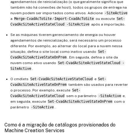
agendamentos de reinicialização (o que geralmente significa que
também não há conexões de host), todos os grupos de entrega na
nuvem podem ser importados como ativos. Adicione
-SiteActive
a
Merge-CvadAcToSite
/
Import-CvadAcToSite
ou execute
Set-
CvadAcSiteActiveStateCloud -SiteActive
após a importação.
Se as máquinas tiverem gerenciamento de energia ou houver
agendamentos de reinicialização, será necessário um processo
diferente. Por exemplo, ao alternar do local para a nuvem nessa
situação, defina o site local como inativo usando
Set-
CvadAcSiteActiveStateOnPrem
. Em seguida, defina o site da
nuvem como ativo usando
Set-CvadAcSiteActiveStateCloud -
SiteActive
.
O cmdlets
Set-CvadAcSiteActiveStateCloud
e
Set-
CvadAcSiteActiveStateOnPrem
também são usados para reverter
o processo. Por exemplo, execute
Set-
CvadAcSiteActiveStateCloud
sem o parâmetro
-SiteActive
e,
em seguida, execute
Set-CvadAcSiteActiveStateOnPrem
com o
parâmetro
-SiteActive
.
Como é a migração de catálogos provisionados do
Machine Creation Services