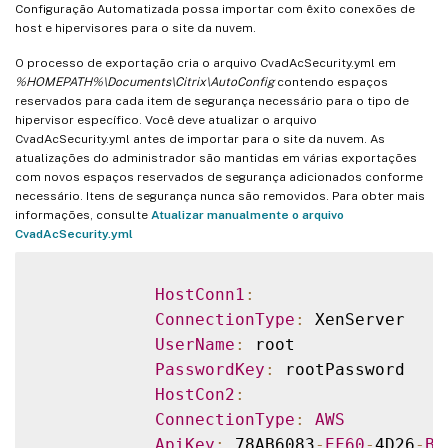
Configuração Automatizada possa importar com êxito conexões de
host e hipervisores para o site da nuvem.
O processo de exportação cria o arquivo CvadAcSecurity.yml em
%HOMEPATH%\Documents\Citrix\AutoConfig
contendo espaços
reservados para cada item de segurança necessário para o tipo de
hipervisor específico. Você deve atualizar o arquivo
CvadAcSecurity.yml antes de importar para o site da nuvem. As
atualizações do administrador são mantidas em várias exportações
com novos espaços reservados de segurança adicionados conforme
necessário. Itens de segurança nunca são removidos. Para obter mais
informações, consulte
Atualizar manualmente o arquivo
CvadAcSecurity.yml
HostConn1
:
ConnectionType
:
 XenServer

UserName
:
 root

PasswordKey
:
 rootPassword

HostCon2
:
ConnectionType
:
AWS
ApiKey
:
 78AB6083
-
EF60
-
4D26
-
B2