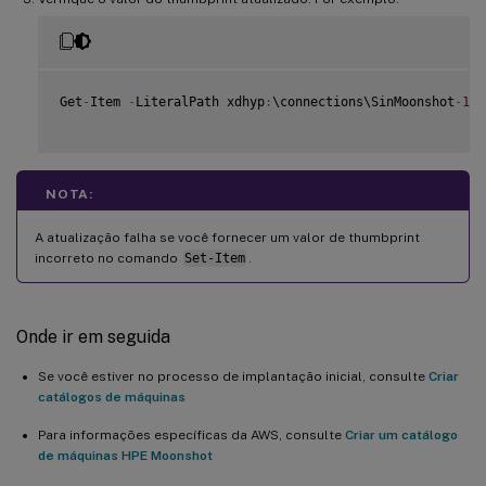
Get
-
Item 
-
LiteralPath xdhyp
:
\connections\SinMoonshot
-
101
NOTA:
A atualização falha se você fornecer um valor de thumbprint
incorreto no comando
Set-Item
.
Onde ir em seguida
Se você estiver no processo de implantação inicial, consulte
Criar
catálogos de máquinas
Para informações específicas da AWS, consulte
Criar um catálogo
de máquinas HPE Moonshot