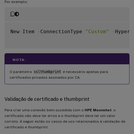
Por exemplo:
New
-
Item 
-
ConnectionType 
"Custom"
-
Hyperv
NOTA:
O parâmetro
sslthumbprint
é necessário apenas para
certificados privados assinados por CA.
Validação de certificado e thumbprint
Para criar uma conexão bem-sucedida com o
HPE Moonshot
, o
certificado não deve ter erros e o thumbprint deve ter um valor
correto. A seguir estão os casos de uso relacionados à validação de
certificado e thumbprint: