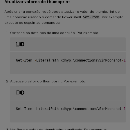
Atualizar valores de thumbprint
Após criar a conexão, você pode atualizar o valor do thumbprint de
uma conexão usando o comando PowerShell
Set-Item
. Por exemplo,
execute os seguintes comandos:
Obtenha os detalhes de uma conexão. Por exemplo:
Get
-
Item 
-
LiteralPath xdhyp
:
\connections\SinMoonshot
-
101
Atualize o valor do thumbprint. Por exemplo:
Set
-
Item 
-
LiteralPath xdhyp
:
\connections\SinMoonshot
-
101
Verifique o valor do thumbprint atualizado. Por exemplo: