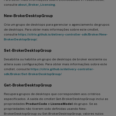
consulte
about_Broker_Licensing
.
New-BrokerDesktopGroup
Cria um grupo de desktops para gerenciar o agenciamento de grupos
de desktops. Para obter mais informações sobre este cmdlet,
consulte
https://citrix.github.io/delivery-controller-sdk/Broker/New-
BrokerDesktopGroup/
.
Set-BrokerDesktopGroup
Desabilita ou habilita um grupo de desktops de broker existente ou
altera suas configurações. Para obter mais informações sobre este
cmdlet, consulte
https://citrix.github.io/delivery-controller-
sdk/Broker/Set-BrokerDesktopGroup/
Get-BrokerDesktopGroup
Recupera grupos de desktops que correspondem aos critérios
especificados. A saída do cmdlet Get-BrokerDesktopGroup inclui as
propriedades
ProductCode
e
LicenseModel
do grupo. Se as
propriedades não tiverem sido definidas usando New-
BrokerDesktopGroup ou Set-BrokerDesktopGroup, valores nulos