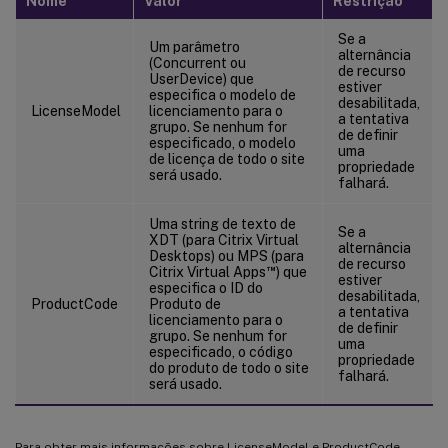
Nome
Valor
Restrição
Se a
Um parâmetro
alternância
(Concurrent ou
de recurso
UserDevice) que
estiver
especifica o modelo de
desabilitada,
LicenseModel
licenciamento para o
a tentativa
grupo. Se nenhum for
de definir
especificado, o modelo
uma
de licença de todo o site
propriedade
será usado.
falhará.
Uma string de texto de
Se a
XDT (para Citrix Virtual
alternância
Desktops) ou MPS (para
de recurso
™
Citrix Virtual Apps
) que
estiver
especifica o ID do
desabilitada,
ProductCode
Produto de
a tentativa
licenciamento para o
de definir
grupo. Se nenhum for
uma
especificado, o código
propriedade
do produto de todo o site
falhará.
será usado.
Para obter mais informações sobre LicenseModel e ProductCode,