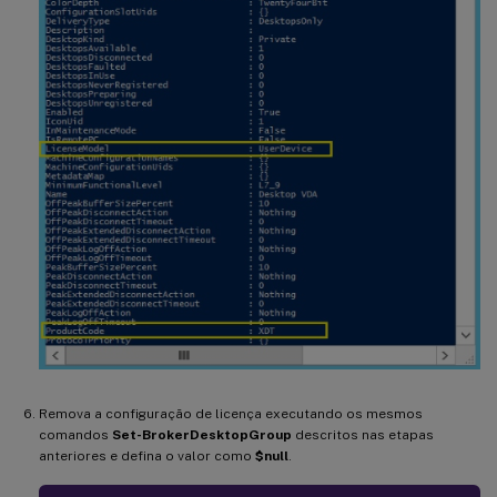
Remova a configuração de licença executando os mesmos
comandos
Set-BrokerDesktopGroup
descritos nas etapas
anteriores e defina o valor como
$null
.