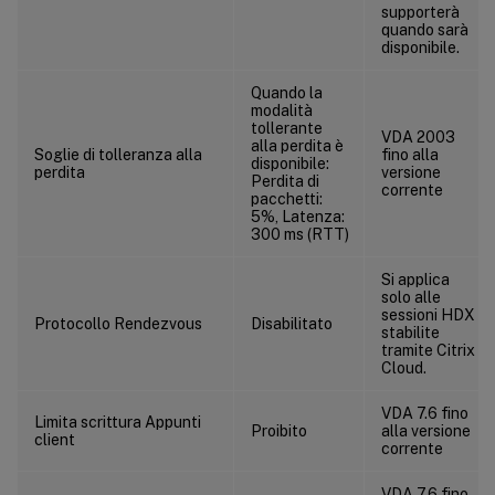
Gestione profili/Reindirizzamento cartelle/Download
supporterà
quando sarà
Gestione profili/Reindirizzamento cartelle/Preferiti
disponibile.
Gestione profili/Reindirizzamento cartelle/Collegamenti
Quando la
Gestione profili/Reindirizzamento cartelle/Musica
modalità
tollerante
VDA 2003
Gestione profili/Reindirizzamento cartelle/Immagini
alla perdita è
Soglie di tolleranza alla
fino alla
disponibile:
perdita
versione
Gestione profili/Reindirizzamento cartelle/Partite salvate
Perdita di
corrente
pacchetti:
Gestione profili/Reindirizzamento cartelle/Ricerche
5%, Latenza:
300 ms (RTT)
Gestione profili/Reindirizzamento cartelle/Menu Start
Gestione profili/Reindirizzamento cartelle/Video
Si applica
solo alle
Gestione profili/Impostazioni di registro
sessioni HDX
Protocollo Rendezvous
Disabilitato
stabilite
Gestione profili/Gestione profili
tramite Citrix
Cloud.
Gestione profili/Registro di sistema
Gestione profili/Profili utente in streaming
VDA 7.6 fino
Limita scrittura Appunti
Proibito
alla versione
Receiver
client
corrente
Livello di personalizzazione utente
VDA 7.6 fino