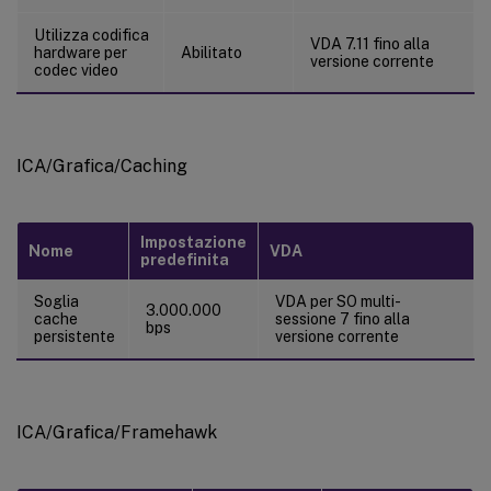
Utilizza codifica
VDA 7.11 fino alla
hardware per
Abilitato
versione corrente
codec video
ICA/Grafica/Caching
Impostazione
Nome
VDA
predefinita
Soglia
VDA per SO multi-
3.000.000
cache
sessione 7 fino alla
bps
persistente
versione corrente
ICA/Grafica/Framehawk