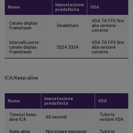
Impostazione
Nome
VDA
predefinita
VDA 7.6 FP2 fino
Canale display
Disabilitato
alla versione
Framehawk
corrente
Intervallo porte
VDA 7.6 FP2 fino
canale display
3224,3324
alla versione
Framehawk
corrente
ICA/Keep-alive
Impostazione
Nome
VDA
predefinita
Timeout keep-
Tutte le
60 secondi
alive ICA
versioni VDA
Keep-alive
Non inviare messaggi
Tutte le