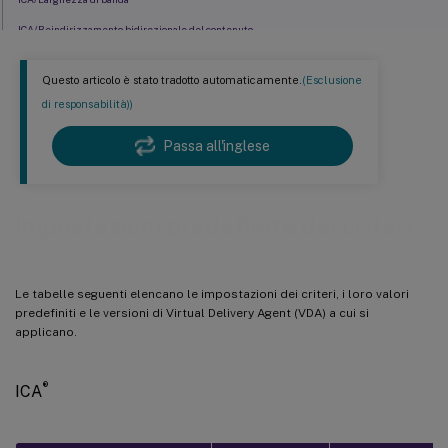
ICA/Reindirizzamento bidirezionale del contenuto
ICA/Reindirizzamento del contenuto del browser
Questo articolo è stato tradotto automaticamente.
(Esclusione
ICA/Sensori client
di responsabilità))
ICA/Interfaccia utente desktop
Passa all'inglese
ICA/Monitoraggio utente finale
ICA/Esperienza desktop migliorata
ICA/Reindirizzamento file
Impostazioni predefinite dei criteri
ICA/Grafica
ICA/Grafica/Caching
Le tabelle seguenti elencano le impostazioni dei criteri, i loro valori
ICA/Grafica/Framehawk
predefiniti e le versioni di Virtual Delivery Agent (VDA) a cui si
ICA/Keep-alive
applicano.
ICA/Tastiera e IME
®
ICA
ICA/Accesso app locale
ICA/Esperienza mobile