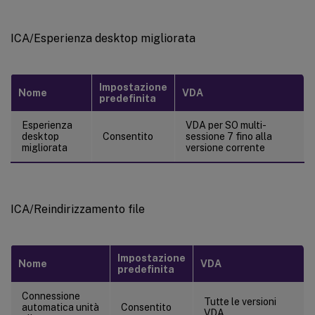
ICA/Esperienza desktop migliorata
Impostazione
Nome
VDA
predefinita
Esperienza
VDA per SO multi-
desktop
Consentito
sessione 7 fino alla
migliorata
versione corrente
ICA/Reindirizzamento file
Impostazione
Nome
VDA
predefinita
Connessione
Tutte le versioni
automatica unità
Consentito
VDA