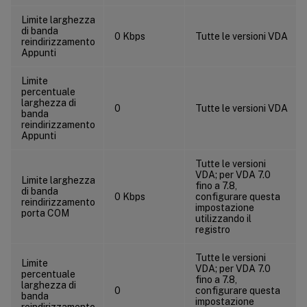
Limite larghezza
di banda
0 Kbps
Tutte le versioni VDA
reindirizzamento
Appunti
Limite
percentuale
larghezza di
0
Tutte le versioni VDA
banda
reindirizzamento
Appunti
Tutte le versioni
VDA; per VDA 7.0
Limite larghezza
fino a 7.8,
di banda
0 Kbps
configurare questa
reindirizzamento
impostazione
porta COM
utilizzando il
registro
Tutte le versioni
Limite
VDA; per VDA 7.0
percentuale
fino a 7.8,
larghezza di
0
configurare questa
banda
impostazione
reindirizzamento