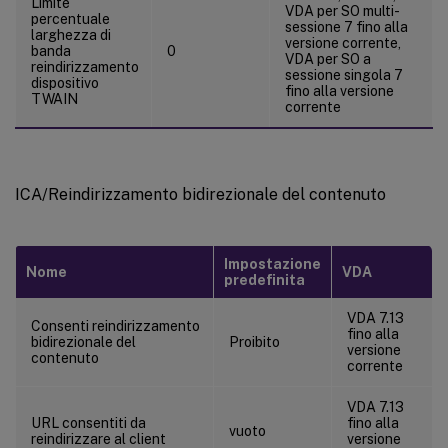
Limite
VDA per SO multi-
percentuale
sessione 7 fino alla
larghezza di
versione corrente,
banda
0
VDA per SO a
reindirizzamento
sessione singola 7
dispositivo
fino alla versione
TWAIN
corrente
ICA/Reindirizzamento bidirezionale del contenuto
Impostazione
Nome
VDA
predefinita
VDA 7.13
Consenti reindirizzamento
fino alla
bidirezionale del
Proibito
versione
contenuto
corrente
VDA 7.13
URL consentiti da
fino alla
vuoto
reindirizzare al client
versione