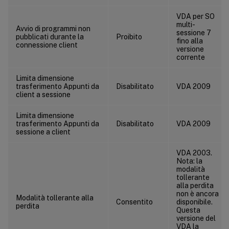
ICA/Visualizzazione
VDA per SO
ICA/Visualizzazione/Immagini in movimento
multi-
Avvio di programmi non
sessione 7
ICA/Visualizzazione/Immagini fisse
pubblicati durante la
Proibito
fino alla
connessione client
ICA/WebSockets
versione
corrente
Gestione del carico
Limita dimensione
Gestione profili/Impostazioni avanzate
trasferimento Appunti da
Disabilitato
VDA 2009
client a sessione
Gestione profili/Impostazioni di base
Gestione profili/Impostazioni multipiattaforma
Limita dimensione
trasferimento Appunti da
Disabilitato
VDA 2009
Gestione profili/File System/Esclusioni
sessione a client
Gestione profili/File System/Sincronizzazione
VDA 2003.
Gestione profili/Reindirizzamento cartelle
Nota: la
modalità
Gestione profili/Reindirizzamento cartelle/AppData(Roaming)
tollerante
alla perdita
Gestione profili/Reindirizzamento cartelle/Contatti
non è ancora
Modalità tollerante alla
Consentito
disponibile.
Gestione profili/Reindirizzamento cartelle/Desktop
perdita
Questa
Gestione profili/Reindirizzamento cartelle/Documenti
versione del
VDA la