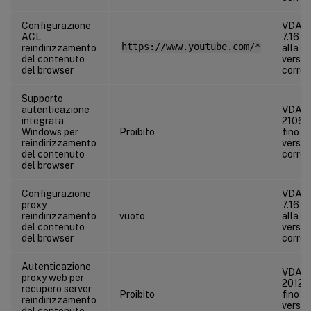
Configurazione
VDA
ACL
7.16 fi
https://www.youtube.com/*
reindirizzamento
alla
del contenuto
versio
del browser
corren
Supporto
autenticazione
VDA
integrata
2106
Windows per
Proibito
fino al
reindirizzamento
versio
del contenuto
corren
del browser
Configurazione
VDA
proxy
7.16 fi
reindirizzamento
vuoto
alla
del contenuto
versio
del browser
corren
Autenticazione
VDA
proxy web per
2012
recupero server
Proibito
fino al
reindirizzamento
versio
del contenuto