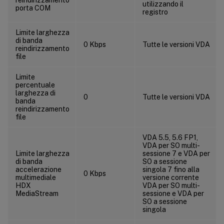
utilizzando il
porta COM
registro
Limite larghezza
di banda
0 Kbps
Tutte le versioni VDA
reindirizzamento
file
Limite
percentuale
larghezza di
0
Tutte le versioni VDA
banda
reindirizzamento
file
VDA 5.5, 5.6 FP1,
VDA per SO multi-
Limite larghezza
sessione 7 e VDA per
di banda
SO a sessione
accelerazione
singola 7 fino alla
0 Kbps
multimediale
versione corrente
HDX
VDA per SO multi-
MediaStream
sessione e VDA per
SO a sessione
singola