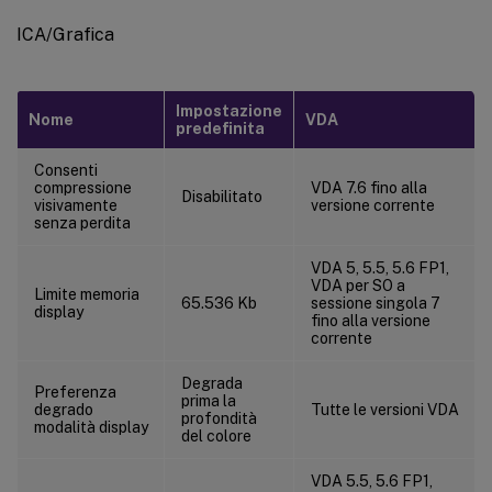
ICA/Grafica
Impostazione
Nome
VDA
predefinita
Consenti
compressione
VDA 7.6 fino alla
Disabilitato
visivamente
versione corrente
senza perdita
VDA 5, 5.5, 5.6 FP1,
VDA per SO a
Limite memoria
65.536 Kb
sessione singola 7
display
fino alla versione
corrente
Degrada
Preferenza
prima la
degrado
Tutte le versioni VDA
profondità
modalità display
del colore
VDA 5.5, 5.6 FP1,