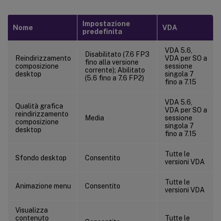
Impostazione
Nome
VDA
predefinita
VDA 5.6,
Disabilitato (7.6 FP3
Reindirizzamento
VDA per SO a
fino alla versione
composizione
sessione
corrente); Abilitato
desktop
singola 7
(5.6 fino a 7.6 FP2)
fino a 7.15
VDA 5.6,
Qualità grafica
VDA per SO a
reindirizzamento
Media
sessione
composizione
singola 7
desktop
fino a 7.15
Tutte le
Sfondo desktop
Consentito
versioni VDA
Tutte le
Animazione menu
Consentito
versioni VDA
Visualizza
contenuto
Tutte le