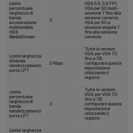
Limite
VDA 5.5, 5.6 FP1,
percentuale
VDA per SO multi-
larghezza di
sessione 7 fino alla
banda
versione corrente,
0
accelerazione
VDA per SO a
multimediale
sessione singola 7
HDX
fino alla versione
MediaStream
corrente
Tutte le versioni
VDA; per VDA 7.0
Limite larghezza
fino a 7.8,
di banda
0 Kbps
configurare questa
reindirizzamento
impostazione
porta LPT
utilizzando il
registro
Tutte le versioni
Limite
VDA; per VDA 7.0
percentuale
fino a 7.8,
larghezza di
0
configurare questa
banda
impostazione
reindirizzamento
utilizzando il
porta LPT
registro
Limite larghezza