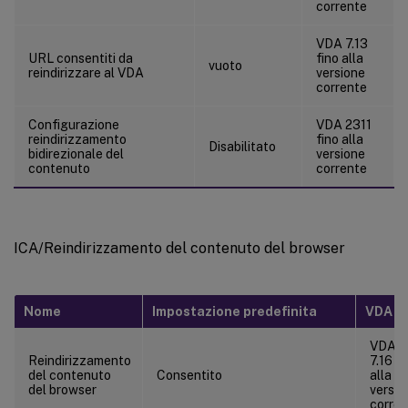
corrente
VDA 7.13
URL consentiti da
fino alla
vuoto
reindirizzare al VDA
versione
corrente
Configurazione
VDA 2311
reindirizzamento
fino alla
Disabilitato
bidirezionale del
versione
contenuto
corrente
ICA/Reindirizzamento del contenuto del browser
Nome
Impostazione predefinita
VDA
VDA
Reindirizzamento
7.16 fi
del contenuto
Consentito
alla
del browser
versio
corren