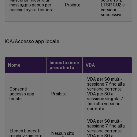
messaggio popup per
Proibito
LTSR CU2 e
cambio layout tastiera
versioni
successive.
ICA/Accesso app locale
Impostazione
Nome
VDA
predefinita
VDA per SO multi-
sessione 7 fino alla
Consenti
versione corrente,
accesso app
Proibito
VDA per SO a
locale
sessione singola 7
fino alla versione
corrente
VDA per SO multi-
sessione 7 fino alla
Elenco bloccati
versione corrente,
Nessun sito
reindirizzamento
VDA per SO a