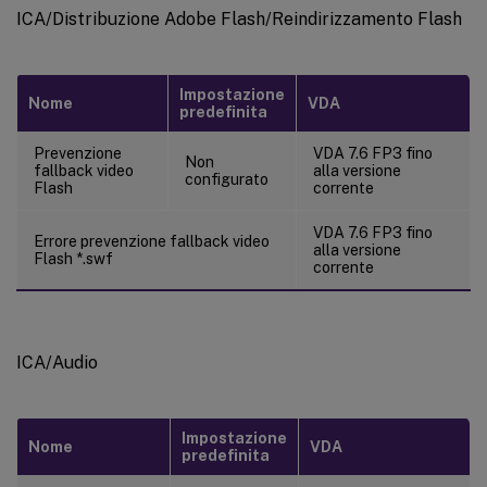
ICA/Distribuzione Adobe Flash/Reindirizzamento Flash
Impostazione
Nome
VDA
predefinita
Prevenzione
VDA 7.6 FP3 fino
Non
fallback video
alla versione
configurato
Flash
corrente
VDA 7.6 FP3 fino
Errore prevenzione fallback video
alla versione
Flash *.swf
corrente
ICA/Audio
Impostazione
Nome
VDA
predefinita