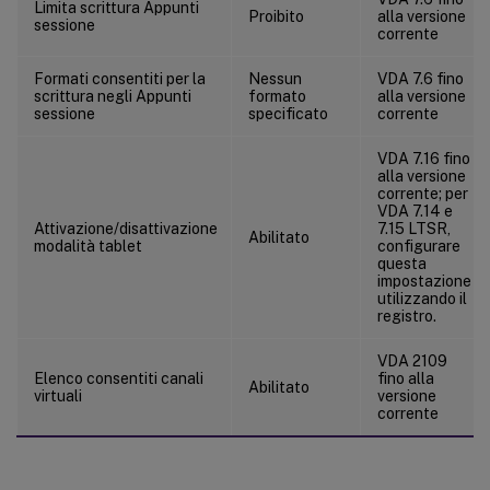
Limita scrittura Appunti
Virtual Delivery Agent
Proibito
alla versione
sessione
corrente
Virtual Delivery Agent/HDX 3D Pro
Virtual Delivery Agent/Monitoraggio
Formati consentiti per la
Nessun
VDA 7.6 fino
scrittura negli Appunti
formato
alla versione
IP virtuale
sessione
specificato
corrente
VDA 7.16 fino
alla versione
corrente; per
VDA 7.14 e
Attivazione/disattivazione
7.15 LTSR,
Abilitato
modalità tablet
configurare
questa
impostazione
utilizzando il
registro.
VDA 2109
Elenco consentiti canali
fino alla
Abilitato
virtuali
versione
corrente