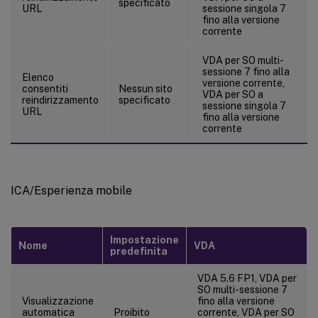
specificato
URL
sessione singola 7
fino alla versione
corrente
VDA per SO multi-
sessione 7 fino alla
Elenco
versione corrente,
consentiti
Nessun sito
VDA per SO a
reindirizzamento
specificato
sessione singola 7
URL
fino alla versione
corrente
ICA/Esperienza mobile
Impostazione
Nome
VDA
predefinita
VDA 5.6 FP1, VDA per
SO multi-sessione 7
Visualizzazione
fino alla versione
automatica
Proibito
corrente, VDA per SO