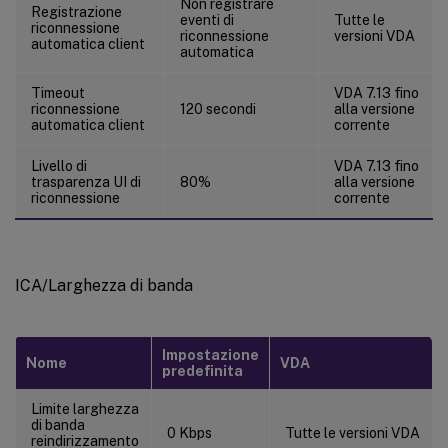
Non registrare
Registrazione
eventi di
Tutte le
riconnessione
riconnessione
versioni VDA
automatica client
automatica
Timeout
VDA 7.13 fino
riconnessione
120 secondi
alla versione
automatica client
corrente
Livello di
VDA 7.13 fino
trasparenza UI di
80%
alla versione
riconnessione
corrente
ICA/Larghezza di banda
Impostazione
Nome
VDA
predefinita
Limite larghezza
di banda
0 Kbps
Tutte le versioni VDA
reindirizzamento