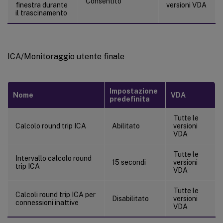
Consentito
finestra durante
versioni VDA
il trascinamento
ICA/Monitoraggio utente finale
Impostazione
Nome
VDA
predefinita
Tutte le
Calcolo round trip ICA
Abilitato
versioni
VDA
Tutte le
Intervallo calcolo round
15 secondi
versioni
trip ICA
VDA
Tutte le
Calcoli round trip ICA per
Disabilitato
versioni
connessioni inattive
VDA