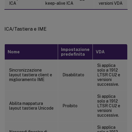
ICA
keep-alive ICA
versioni VDA
ICA/Tastiera e IME
Impostazione
Nome
VDA
predefinita
Si applica
Sincronizzazione
solo a 1912
layout tastiera client e
Disabilitato
LTSR CU2 e
miglioramento IME
versioni
successive.
Si applica
solo a 1912
Abilita mappatura
Proibito
LTSR CU2 e
layout tastiera Unicode
versioni
successive.
Si applica
Nascondi finestra di
solo a 1912