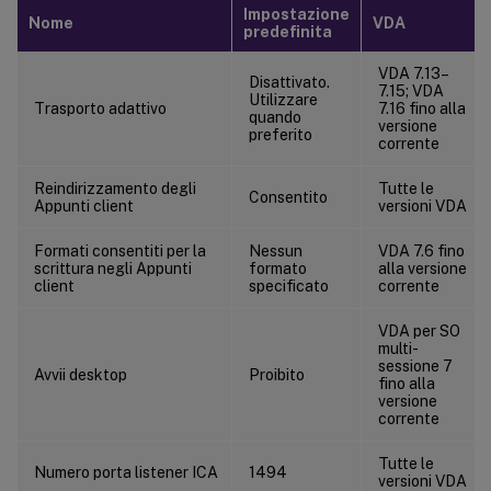
ICA/Multimedia
Impostazione
Nome
VDA
predefinita
ICA/Connessioni multi-stream
ICA/Reindirizzamento porta
VDA 7.13–
Disattivato.
7.15; VDA
Utilizzare
ICA/Stampa
Trasporto adattivo
7.16 fino alla
quando
versione
preferito
ICA/Stampa/Stampanti client
corrente
ICA/Stampa/Driver
Reindirizzamento degli
Tutte le
Consentito
ICA/Stampa/Server di stampa universale
Appunti client
versioni VDA
ICA/Stampa/Stampa universale
Formati consentiti per la
Nessun
VDA 7.6 fino
ICA/Sicurezza
scrittura negli Appunti
formato
alla versione
client
specificato
corrente
ICA/Limiti server
VDA per SO
ICA/Limiti sessione
multi-
ICA/Affidabilità sessione
sessione 7
Avvii desktop
Proibito
fino alla
ICA/Controllo fuso orario
versione
corrente
ICA/Dispositivi TWAIN
Tutte le
ICA/Dispositivi USB
Numero porta listener ICA
1494
versioni VDA