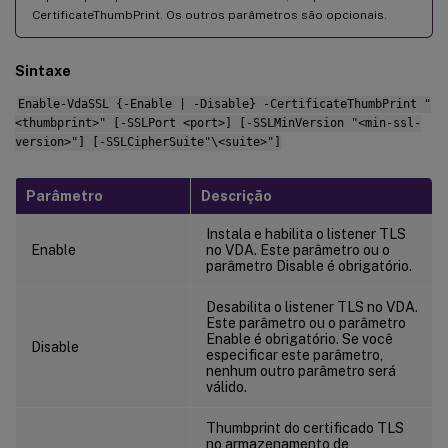
CertificateThumbPrint. Os outros parâmetros são opcionais.
Sintaxe
Enable-VdaSSL {-Enable | -Disable} -CertificateThumbPrint "
<thumbprint>" [-SSLPort <port>] [-SSLMinVersion "<min-ssl-
version>"] [-SSLCipherSuite"\<suite>"]
Parâmetro
Descrição
Instala e habilita o listener TLS
Enable
no VDA. Este parâmetro ou o
parâmetro Disable é obrigatório.
Desabilita o listener TLS no VDA.
Este parâmetro ou o parâmetro
Enable é obrigatório. Se você
Disable
especificar este parâmetro,
nenhum outro parâmetro será
válido.
Thumbprint do certificado TLS
no armazenamento de