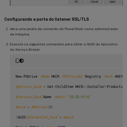
Configurando a porta do listener SSL/TLS
Abra uma janela de comando do PowerShell como administrador
da máquina.
Execute os seguintes comandos para obter o GUID do Aplicativo
do Serviço Broker:
New-PSDrive 
-Name
 HKCR 
-PSProvider
 Registry 
-Root
 HKEY_C
$Service_Guid
=
 Get-ChildItem HKCR:
\
Installer
\
Products 
-
$Service_Guid
.Name 
-match
"[A-Z0-9]*$"
$Guid
=
$Matches
[
0
]
[
GUID
]
$Formatted_Guid
=
$Guid