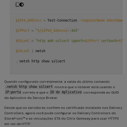
$IPV4_Address
=
 Test-Connection 
-ComputerName
$HostName
$IPPort
=
"
$(
$IPV4_Address
)
:443"
$SSLxml
=
"http add sslcert ipport=
$IPPort
 certhash=
$Thu
$SSLxml
|
 netsh

.
 netsh http show sslcert

Quando configurado corretamente, a saída do último comando
.netsh http show sslcert
mostra que o listener está usando o
IP:porta
correto e que o
ID do Aplicativo
corresponde ao GUID
do Aplicativo do Serviço Broker.
Desde que os servidores confiem no certificado instalado nos Delivery
Controllers, agora você pode configurar os Delivery Controllers do
™
StoreFront
e as vinculações STA do Citrix Gateway para usar HTTPS
em vez de HTTP.