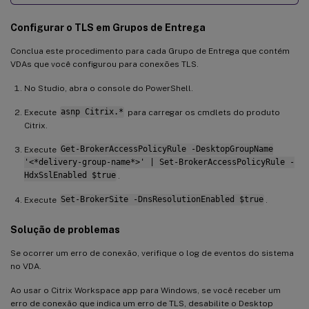
Configurar o TLS em Grupos de Entrega
Conclua este procedimento para cada Grupo de Entrega que contém
VDAs que você configurou para conexões TLS.
No Studio, abra o console do PowerShell.
Execute
asnp Citrix.*
para carregar os cmdlets do produto
Citrix.
Execute
Get-BrokerAccessPolicyRule -DesktopGroupName
'<*delivery-group-name*>' | Set-BrokerAccessPolicyRule -
HdxSslEnabled $true
.
Execute
Set-BrokerSite -DnsResolutionEnabled $true
.
Solução de problemas
Se ocorrer um erro de conexão, verifique o log de eventos do sistema
no VDA.
Ao usar o Citrix Workspace app para Windows, se você receber um
erro de conexão que indica um erro de TLS, desabilite o Desktop