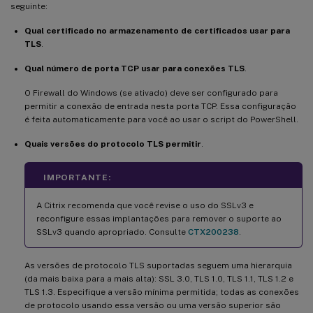
seguinte:
Qual certificado no armazenamento de certificados usar para
TLS
.
Qual número de porta TCP usar para conexões TLS
.
O Firewall do Windows (se ativado) deve ser configurado para
permitir a conexão de entrada nesta porta TCP. Essa configuração
é feita automaticamente para você ao usar o script do PowerShell.
Quais versões do protocolo TLS permitir
.
IMPORTANTE:
A Citrix recomenda que você revise o uso do SSLv3 e
reconfigure essas implantações para remover o suporte ao
SSLv3 quando apropriado. Consulte
CTX200238
.
As versões de protocolo TLS suportadas seguem uma hierarquia
(da mais baixa para a mais alta): SSL 3.0, TLS 1.0, TLS 1.1, TLS 1.2 e
TLS 1.3. Especifique a versão mínima permitida; todas as conexões
de protocolo usando essa versão ou uma versão superior são