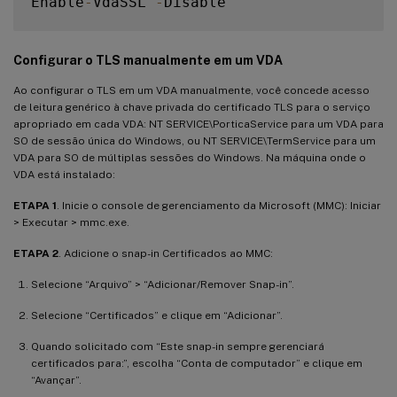
Enable
-
VdaSSL 
-
Configurar o TLS manualmente em um VDA
Ao configurar o TLS em um VDA manualmente, você concede acesso
de leitura genérico à chave privada do certificado TLS para o serviço
apropriado em cada VDA: NT SERVICE\PorticaService para um VDA para
SO de sessão única do Windows, ou NT SERVICE\TermService para um
VDA para SO de múltiplas sessões do Windows. Na máquina onde o
VDA está instalado:
ETAPA 1
. Inicie o console de gerenciamento da Microsoft (MMC): Iniciar
> Executar > mmc.exe.
ETAPA 2
. Adicione o snap-in Certificados ao MMC:
Selecione “Arquivo” > “Adicionar/Remover Snap-in”.
Selecione “Certificados” e clique em “Adicionar”.
Quando solicitado com “Este snap-in sempre gerenciará
certificados para:”, escolha “Conta de computador” e clique em
“Avançar”.