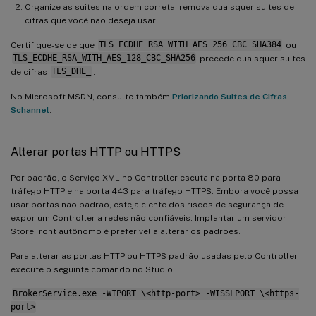
Organize as suites na ordem correta; remova quaisquer suites de
cifras que você não deseja usar.
Certifique-se de que
TLS_ECDHE_RSA_WITH_AES_256_CBC_SHA384
ou
TLS_ECDHE_RSA_WITH_AES_128_CBC_SHA256
precede quaisquer suites
de cifras
TLS_DHE_
.
No Microsoft MSDN, consulte também
Priorizando Suites de Cifras
Schannel
.
Alterar portas HTTP ou HTTPS
Por padrão, o Serviço XML no Controller escuta na porta 80 para
tráfego HTTP e na porta 443 para tráfego HTTPS. Embora você possa
usar portas não padrão, esteja ciente dos riscos de segurança de
expor um Controller a redes não confiáveis. Implantar um servidor
StoreFront autônomo é preferível a alterar os padrões.
Para alterar as portas HTTP ou HTTPS padrão usadas pelo Controller,
execute o seguinte comando no Studio:
BrokerService.exe -WIPORT \<http-port> -WISSLPORT \<https-
port>