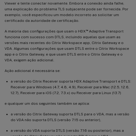
Viewer e tente conectar novamente. Embora a conexão ainda falhe,
uma explicação do problema TLS subjacente pode ser fornecida. Por
exemplo, você especificou um modelo incorreto ao solicitar um
certificado da autoridade de certificação.
™
A maioria das configurações que usam o HDX
Adaptive Transport
funciona com sucesso com DTLS, incluindo aquelas que usam as
versões mais recentes do Citrix Workspace app, Citrix Gateway e o
VDA. Algumas configurações que usam DTLS entre o Citrix Workspace
app e o Citrix Gateway, e que usam DTLS entre o Citrix Gateway e o
VDA, exigem ação adicional.
Ação adicional é necessária se:
a versão do Citrix Receiver suporta HDX Adaptive Transport e DTLS:
Receiver para Windows (4.7, 4.8, 4.9), Receiver para Mac (12.5, 12.6,
12.7), Receiver para iOS (7.2, 7.3.x) ou Receiver para Linux (13.7)
e qualquer um dos seguintes também se aplica:
a versão do Citrix Gateway suporta DTLS para o VDA, mas a versão
do VDA não suporta DTLS (versão 7.15 ou anterior),
a versão do VDA suporta DTLS (versão 7.16 ou posterior), mas a