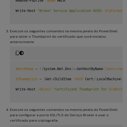
Remove-PSDrive 
-Name
 HKCR

Write-Host 
"Broker Service Application GUID: 
$(
$Formatte
Execute os seguintes comandos na mesma janela do PowerShell
para obter o Thumbprint do certificado que você instalou
anteriormente:
$HostName
=
(
[
System.Net.Dns
]
::GetHostByName
((
$env
:
compu
$Thumbprint
=
(
Get-ChildItem 
-Path
 Cert:
\
LocalMachine
\
My
Write-Host 
-Object
"Certificate Thumbprint for 
$(
$HostNa
Execute os seguintes comandos na mesma janela do PowerShell
para configurar a porta SSL/TLS do Serviço Broker e usar o
certificado para criptografia: