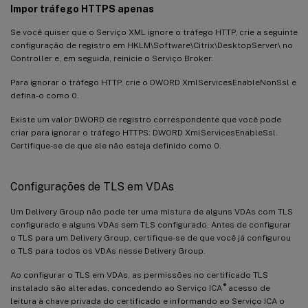
Impor tráfego HTTPS apenas
Se você quiser que o Serviço XML ignore o tráfego HTTP, crie a seguinte
configuração de registro em HKLM\Software\Citrix\DesktopServer\ no
Controller e, em seguida, reinicie o Serviço Broker.
Para ignorar o tráfego HTTP, crie o DWORD XmlServicesEnableNonSsl e
defina-o como 0.
Existe um valor DWORD de registro correspondente que você pode
criar para ignorar o tráfego HTTPS: DWORD XmlServicesEnableSsl.
Certifique-se de que ele não esteja definido como 0.
Configurações de TLS em VDAs
Um Delivery Group não pode ter uma mistura de alguns VDAs com TLS
configurado e alguns VDAs sem TLS configurado. Antes de configurar
o TLS para um Delivery Group, certifique-se de que você já configurou
o TLS para todos os VDAs nesse Delivery Group.
Ao configurar o TLS em VDAs, as permissões no certificado TLS
®
instalado são alteradas, concedendo ao Serviço ICA
acesso de
leitura à chave privada do certificado e informando ao Serviço ICA o