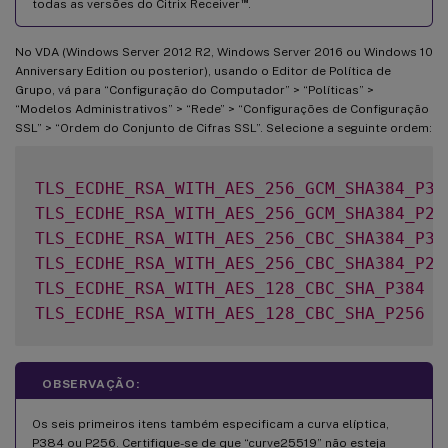
™
todas as versões do Citrix Receiver
.
No VDA (Windows Server 2012 R2, Windows Server 2016 ou Windows 10
Anniversary Edition ou posterior), usando o Editor de Política de
Grupo, vá para “Configuração do Computador” > “Políticas” >
“Modelos Administrativos” > “Rede” > “Configurações de Configuração
SSL” > “Ordem do Conjunto de Cifras SSL”. Selecione a seguinte ordem:
TLS_ECDHE_RSA_WITH_AES_256_GCM_SHA384_P38
TLS_ECDHE_RSA_WITH_AES_256_GCM_SHA384_P25
TLS_ECDHE_RSA_WITH_AES_256_CBC_SHA384_P38
TLS_ECDHE_RSA_WITH_AES_256_CBC_SHA384_P25
TLS_ECDHE_RSA_WITH_AES_128_CBC_SHA_P384
TLS_ECDHE_RSA_WITH_AES_128_CBC_SHA_P256
OBSERVAÇÃO:
Os seis primeiros itens também especificam a curva elíptica,
P384 ou P256. Certifique-se de que “curve25519” não esteja