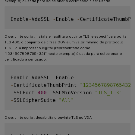
exemplo) é usada para selecionar o certificado a ser usado.
Enable
-
VdaSSL 
-
Enable 
-
CertificateThumbPr
O seguinte script instala e habilita o ouvinte TLS, e especifica a porta
TLS 400, o conjunto de cifras GOV e um valor mínimo de protocolo
TLS 1.2. A impressão digital (representada como
“12345678987654321” neste exemplo) é usada para selecionar o
certificado a ser usado.
Enable
-
VdaSSL 
-
-
CertificateThumbPrint 
"12345678987654321
-
SSLPort 
400
-
SSLMinVersion 
"TLS_1.3"
-
SSLCipherSuite 
"All"
O seguinte script desabilita o ouvinte TLS no VDA.