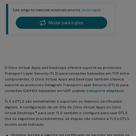
Este artigo foi traduzido automaticamente.
(Aviso legal)
Mudar para ingles
Transport Layer Security (TLS)
O Citrix Virtual Apps and Desktops oferece suporte ao protocolo
Transport Layer Security (TLS) para conexões baseadas em TCP entre
componentes. O Citrix Virtual Apps and Desktops também oferece
suporte ao protocolo Datagram Transport Layer Security (DTLS) para
conexões ICA/HDX baseadas em UDP, usando
transporte adaptável
.
TLS e DTLS são semelhantes e suportam os mesmos certificados
digitais. A configuração de um Site do Citrix Virtual Apps ou Citrix
™
Virtual Desktops
para usar TLS também o configura para usar DTLS.
Use os seguintes procedimentos; as etapas são comuns a TLS e DTLS,
exceto onde indicado:
Obtenha, instale e registre um certificado de servidor em todos os