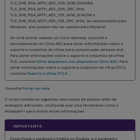
TLS_DHE_RSA_WITH_AES_256_GCM_SHA384,
TLS_DHE_RSA_WITH_AES_256_CBC_SHA,
TLS_DHE_RSA_WITH_AES_128_GCM_SHA256 e
TLS_DHE_RSA_WITH_AES_128_CBC_SHA). Se selecionados pelo
Windows, eles podem não ser usados pelo Receiver.
Se você estiver usando um Citrix Gateway, consulte a
documentação do Citrix ADC para obter informações sobre o
suporte a conjuntos de cifras para comunicação de back-end.
Para obter informações sobre o suporte a conjuntos de cifras
TLS, consulte
Cifras disponíveis nos dispositivos Citrix ADC
. Para
obter informações sobre o suporte a conjuntos de cifras DTLS,
consulte
Suporte a cifras DTLS
.
Consulte
Portas de rede
.
O script contém as seguintes descrições de sintaxe, além de
exemplos adicionais; você pode usar uma ferramenta como o
Notepad++ para revisar essas informações.
IMPORTANTE:
Especifique o parâmetro Enable ou Disable, e o parâmetro