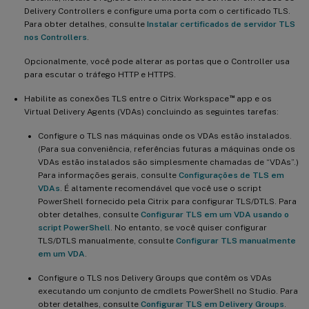
Delivery Controllers e configure uma porta com o certificado TLS.
Para obter detalhes, consulte
Instalar certificados de servidor TLS
nos Controllers
.
Opcionalmente, você pode alterar as portas que o Controller usa
para escutar o tráfego HTTP e HTTPS.
™
Habilite as conexões TLS entre o Citrix Workspace
app e os
Virtual Delivery Agents (VDAs) concluindo as seguintes tarefas:
Configure o TLS nas máquinas onde os VDAs estão instalados.
(Para sua conveniência, referências futuras a máquinas onde os
VDAs estão instalados são simplesmente chamadas de “VDAs”.)
Para informações gerais, consulte
Configurações de TLS em
VDAs
. É altamente recomendável que você use o script
PowerShell fornecido pela Citrix para configurar TLS/DTLS. Para
obter detalhes, consulte
Configurar TLS em um VDA usando o
script PowerShell
. No entanto, se você quiser configurar
TLS/DTLS manualmente, consulte
Configurar TLS manualmente
em um VDA
.
Configure o TLS nos Delivery Groups que contêm os VDAs
executando um conjunto de cmdlets PowerShell no Studio. Para
obter detalhes, consulte
Configurar TLS em Delivery Groups
.