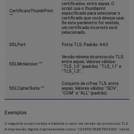
certificados, entre aspas. O
script usa o thumbprint
CertificateThumbPrint
especificado para selecionar o
“
"
certificado que você deseja usar.
Se este parâmetro for omitido,
um certificado incorreto será
selecionado.
SSLPort
Porta TLS. Padrão: 443
Versão mínima do protocolo TLS,
entre aspas. Valores válidos:
SSLMinVersion “
"
“TLS_1.0” (padrão), “TLS_1.1” e
“TLS_1.3”.
Conjunto de cifras TLS, entre
SSLCipherSuite “
"
aspas. Valores válidos: “GOV”,
“COM” e “ALL” (padrão).
Exemplos
O seguinte script instala e habilita o valor da versão do protocolo TLS.
A impressão digital (representada como “12345678987654321” neste