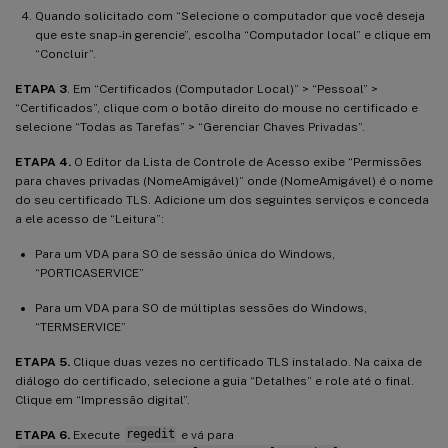
Quando solicitado com “Selecione o computador que você deseja
que este snap-in gerencie”, escolha “Computador local” e clique em
“Concluir”.
ETAPA 3
. Em “Certificados (Computador Local)” > “Pessoal” >
“Certificados”, clique com o botão direito do mouse no certificado e
selecione “Todas as Tarefas” > “Gerenciar Chaves Privadas”.
ETAPA 4.
O Editor da Lista de Controle de Acesso exibe “Permissões
para chaves privadas (NomeAmigável)” onde (NomeAmigável) é o nome
do seu certificado TLS. Adicione um dos seguintes serviços e conceda
a ele acesso de “Leitura”:
Para um VDA para SO de sessão única do Windows,
“PORTICASERVICE”
Para um VDA para SO de múltiplas sessões do Windows,
“TERMSERVICE”
ETAPA 5.
Clique duas vezes no certificado TLS instalado. Na caixa de
diálogo do certificado, selecione a guia “Detalhes” e role até o final.
Clique em “Impressão digital”.
ETAPA 6.
Execute
regedit
e vá para