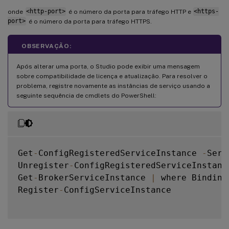
onde
<http-port>
é o número da porta para tráfego HTTP e
<https-
port>
é o número da porta para tráfego HTTPS.
OBSERVAÇÃO:
Após alterar uma porta, o Studio pode exibir uma mensagem
sobre compatibilidade de licença e atualização. Para resolver o
problema, registre novamente as instâncias de serviço usando a
seguinte sequência de cmdlets do PowerShell:
Get
-
ConfigRegisteredServiceInstance 
-
Serv
Unregister
-
ConfigRegisteredServiceInstance
Get
-
BrokerServiceInstance 
|
 where Binding
Register
-
ConfigServiceInstance
