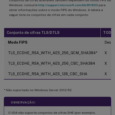
conjuntos de cifras aceitáveis também dependem do modo FIPS do
Windows; consulte
http://support.microsoft.com/kb/811833
para
obter informações sobre o modo FIPS do Windows. A tabela a
seguir lista os conjuntos de cifras em cada conjunto:
Conjunto de cifras TLS/DTLS
TODO
Modo FIPS
Desat
TLS_ECDHE_RSA_WITH_AES_256_GCM_SHA384*
X
TLS_ECDHE_RSA_WITH_AES_256_CBC_SHA384
X
TLS_ECDHE_RSA_WITH_AES_128_CBC_SHA
X
* Não suportado no Windows Server 2012 R2.
OBSERVAÇÃO:
O VDA não suporta conjuntos de cifras DHE (por exemplo,