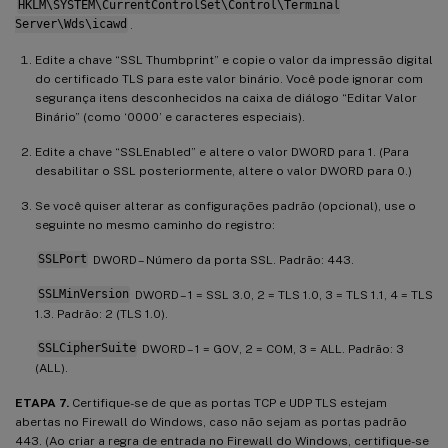
HKLM\SYSTEM\CurrentControlSet\Control\Terminal
Server\Wds\icawd
.
Edite a chave “SSL Thumbprint” e copie o valor da impressão digital
do certificado TLS para este valor binário. Você pode ignorar com
segurança itens desconhecidos na caixa de diálogo “Editar Valor
Binário” (como ‘0000’ e caracteres especiais).
Edite a chave “SSLEnabled” e altere o valor DWORD para 1. (Para
desabilitar o SSL posteriormente, altere o valor DWORD para 0.)
Se você quiser alterar as configurações padrão (opcional), use o
seguinte no mesmo caminho do registro:
SSLPort
DWORD – Número da porta SSL. Padrão: 443.
SSLMinVersion
DWORD – 1 = SSL 3.0, 2 = TLS 1.0, 3 = TLS 1.1, 4 = TLS
1.3. Padrão: 2 (TLS 1.0).
SSLCipherSuite
DWORD – 1 = GOV, 2 = COM, 3 = ALL. Padrão: 3
(ALL).
ETAPA 7.
Certifique-se de que as portas TCP e UDP TLS estejam
abertas no Firewall do Windows, caso não sejam as portas padrão
443. (Ao criar a regra de entrada no Firewall do Windows, certifique-se