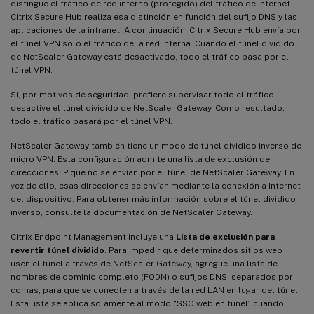
distingue el tráfico de red interno (protegido) del tráfico de Internet.
Citrix Secure Hub realiza esa distinción en función del sufijo DNS y las
aplicaciones de la intranet. A continuación, Citrix Secure Hub envía por
el túnel VPN solo el tráfico de la red interna. Cuando el túnel dividido
de NetScaler Gateway está desactivado, todo el tráfico pasa por el
túnel VPN.
Si, por motivos de seguridad, prefiere supervisar todo el tráfico,
desactive el túnel dividido de NetScaler Gateway. Como resultado,
todo el tráfico pasará por el túnel VPN.
NetScaler Gateway también tiene un modo de túnel dividido inverso de
micro VPN. Esta configuración admite una lista de exclusión de
direcciones IP que no se envían por el túnel de NetScaler Gateway. En
vez de ello, esas direcciones se envían mediante la conexión a Internet
del dispositivo. Para obtener más información sobre el túnel dividido
inverso, consulte la documentación de NetScaler Gateway.
Citrix Endpoint Management incluye una
Lista de exclusión para
revertir túnel dividido
. Para impedir que determinados sitios web
usen el túnel a través de NetScaler Gateway, agregue una lista de
nombres de dominio completo (FQDN) o sufijos DNS, separados por
comas, para que se conecten a través de la red LAN en lugar del túnel.
Esta lista se aplica solamente al modo “SSO web en túnel” cuando