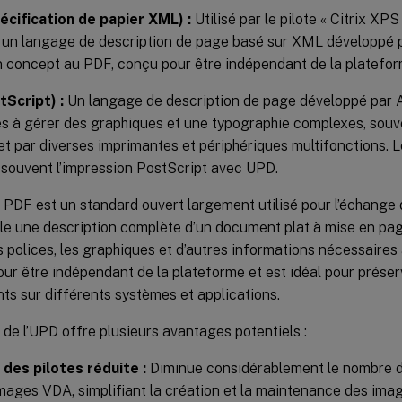
écification de papier XML) :
Utilisé par le pilote « Citrix XPS
un langage de description de page basé sur XML développé pa
 concept au PDF, conçu pour être indépendant de la platefor
tScript) :
Un langage de description de page développé par 
s à gérer des graphiques et une typographie complexes, souve
n et par diverses imprimantes et périphériques multifonctions. L
t souvent l’impression PostScript avec UPD.
 PDF est un standard ouvert largement utilisé pour l’échange 
e une description complète d’un document plat à mise en page
es polices, les graphiques et d’autres informations nécessaires 
ur être indépendant de la plateforme et est idéal pour préserv
s sur différents systèmes et applications.
on de l’UPD offre plusieurs avantages potentiels :
 des pilotes réduite :
Diminue considérablement le nombre d
images VDA, simplifiant la création et la maintenance des ima