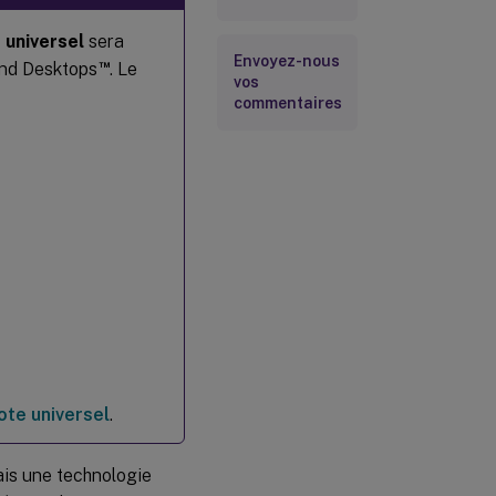
 universel
sera
Envoyez-nous
™
 and Desktops
. Le
vos
commentaires
ote universel
.
mais une technologie