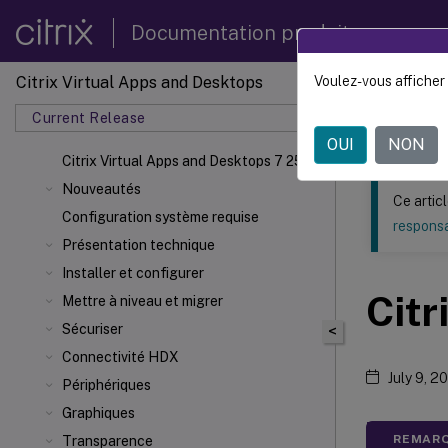
Documentation produit
Citrix Virtual Apps and Desktops
Voulez-vous afficher 
Ce contenu a 
Current Release
Citrix 
OUI
NON
Citrix Virtual Apps
and Desktops 7 2511
Nouveautés
Ce artic
Configuration système requise
responsa
Présentation technique
Installer et configurer
Citr
Mettre à niveau et migrer
Sécuriser
<
Connectivité HDX
July 9, 2
Périphériques
Graphiques
REMARQ
Transparence