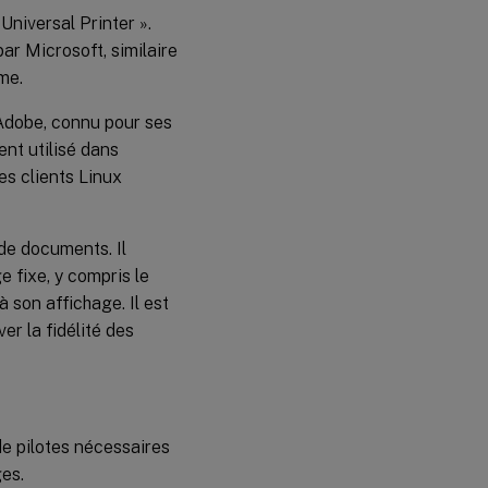
 Universal Printer ».
r Microsoft, similaire
me.
Adobe, connu pour ses
nt utilisé dans
es clients Linux
de documents. Il
 fixe, y compris le
à son affichage. Il est
er la fidélité des
e pilotes nécessaires
ges.