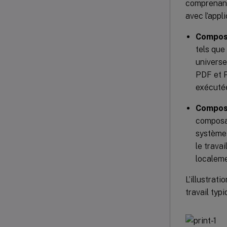
comprenant 
avec l’appl
Composa
tels que 
universe
PDF et P
exécutée
Composa
composan
système 
le travai
localeme
L’illustrat
travail typ