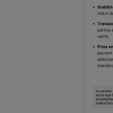
Stabilit
réduit d
Travaux
parfois 
natifs.
Prise e
peuvent 
sélectio
standard
La version
autre que l
automatiqu
traduction