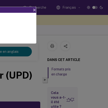
Recherche
Français
×
ez votre avis ici
re en anglais
DANS CET ARTICLE
Formats pris
er (UPD)
en charge
>
Cela
vous a-t-
il été
utile ?