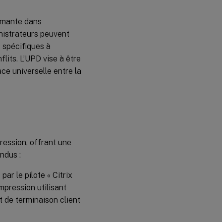
primante dans
inistrateurs peuvent
s spécifiques à
flits. L’UPD vise à être
e universelle entre la
ression, offrant une
endus :
par le pilote « Citrix
impression utilisant
 de terminaison client