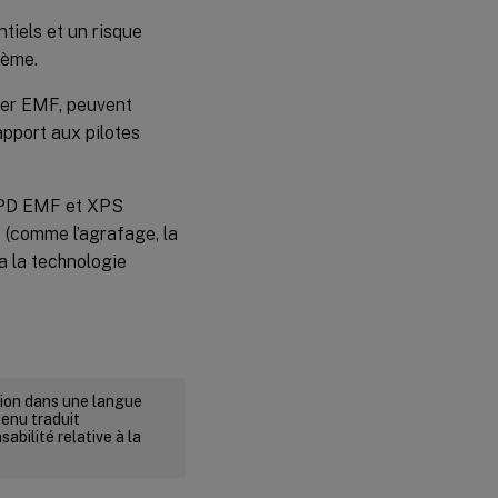
tiels et un risque
tème.
ier EMF, peuvent
apport aux pilotes
PD EMF et XPS
 (comme l’agrafage, la
ia la technologie
rsion dans une langue
tenu traduit
abilité relative à la