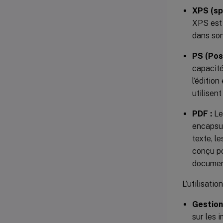
XPS (sp
XPS est 
dans son
PS (Pos
capacité
l’éditio
utilisen
PDF :
Le
encapsul
texte, l
conçu po
document
L’utilisati
Gestion
sur les 