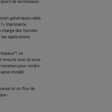
 (point de terminaison
ession génériques réels,
t l’« Imprimante
 en charge des formats
 les applications
™
Workspace
, ce
it ensuite avec le sous-
erminaison pour rendre
oprié installé
versel et un flux de
que -