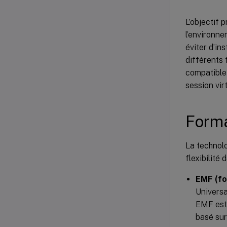
L’objectif 
l’environne
éviter d’in
différents 
compatible
session vir
Forma
La technol
flexibilité
EMF (fo
Universa
EMF est 
basé sur