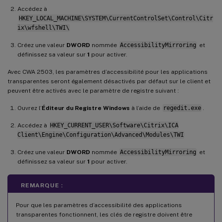
Accédez à
HKEY_LOCAL_MACHINE\SYSTEM\CurrentControlSet\Control\Citr
ix\wfshell\TWI\
Créez une valeur
DWORD
nommée
AccessibilityMirroring
et
définissez sa valeur sur
1
pour activer.
Avec CWA 2503, les paramètres d’accessibilité pour les applications
transparentes seront également désactivés par défaut sur le client et
peuvent être activés avec le paramètre de registre suivant :
Ouvrez l’
Éditeur du Registre Windows
à l’aide de
regedit.exe
.
Accédez à
HKEY_CURRENT_USER\Software\Citrix\ICA
Client\Engine\Configuration\Advanced\Modules\TWI
Créez une valeur
DWORD
nommée
AccessibilityMirroring
et
définissez sa valeur sur
1
pour activer.
REMARQUE :
Pour que les paramètres d’accessibilité des applications
transparentes fonctionnent, les clés de registre doivent être