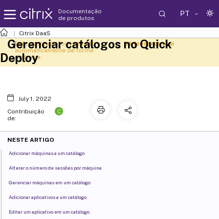
Documentação
PT
de produtos
Citrix DaaS
Gerenciar catálogos no Quick
Este conteúdo foi traduzido
Dê feedback aqui
automaticamente de forma
Deploy
dinâmica.
July 1, 2022
C
Contribuição
de:
NESTE ARTIGO
Adicionar máquinas a um catálogo
Alterar o número de sessões por máquina
Gerenciar máquinas em um catálogo
Adicionar aplicativos a um catálogo
Editar um aplicativo em um catálogo