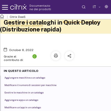
Documentazio
IT
ne dei prodotti
Citrix DaaS
Gestire i cataloghi in Quick Deploy
Questo contenuto è stato
Metti qui i tuoi commenti
tradotto dinamicamente
(Distribuzione rapida)
con traduzione automatica.
October 6, 2022
C
Grazie al
contributo di:
IN QUESTO ARTICOLO
Aggiungere macchine a un catalogo
Modificare il numero di sessioni per macchina
Gestire le macchine in un catalogo
Aggiungere app a un catalogo
Modificare un’app in un catalogo