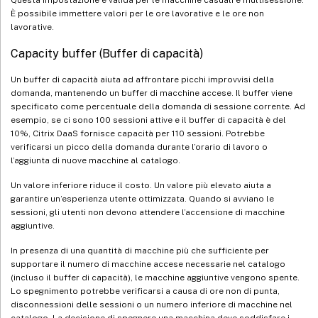
È possibile immettere valori per le ore lavorative e le ore non
lavorative.
Capacity buffer (Buffer di capacità)
Un buffer di capacità aiuta ad affrontare picchi improvvisi della
domanda, mantenendo un buffer di macchine accese. Il buffer viene
specificato come percentuale della domanda di sessione corrente. Ad
esempio, se ci sono 100 sessioni attive e il buffer di capacità è del
10%, Citrix DaaS fornisce capacità per 110 sessioni. Potrebbe
verificarsi un picco della domanda durante l’orario di lavoro o
l’aggiunta di nuove macchine al catalogo.
Un valore inferiore riduce il costo. Un valore più elevato aiuta a
garantire un’esperienza utente ottimizzata. Quando si avviano le
sessioni, gli utenti non devono attendere l’accensione di macchine
aggiuntive.
In presenza di una quantità di macchine più che sufficiente per
supportare il numero di macchine accese necessarie nel catalogo
(incluso il buffer di capacità), le macchine aggiuntive vengono spente.
Lo spegnimento potrebbe verificarsi a causa di ore non di punta,
disconnessioni delle sessioni o un numero inferiore di macchine nel
catalogo. La decisione di spegnere una macchina deve soddisfare i