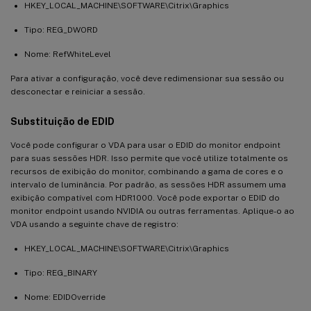
HKEY_LOCAL_MACHINE\SOFTWARE\Citrix\Graphics
Tipo: REG_DWORD
Nome: RefWhiteLevel
Para ativar a configuração, você deve redimensionar sua sessão ou
desconectar e reiniciar a sessão.
Substituição de EDID
Você pode configurar o VDA para usar o EDID do monitor endpoint
para suas sessões HDR. Isso permite que você utilize totalmente os
recursos de exibição do monitor, combinando a gama de cores e o
intervalo de luminância. Por padrão, as sessões HDR assumem uma
exibição compatível com HDR1000. Você pode exportar o EDID do
monitor endpoint usando NVIDIA ou outras ferramentas. Aplique-o ao
VDA usando a seguinte chave de registro:
HKEY_LOCAL_MACHINE\SOFTWARE\Citrix\Graphics
Tipo: REG_BINARY
Nome: EDIDOverride