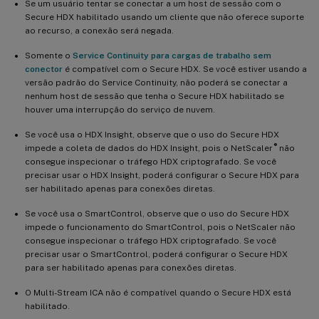
Se um usuário tentar se conectar a um host de sessão com o
Secure HDX habilitado usando um cliente que não oferece suporte
ao recurso, a conexão será negada.
Somente o
Service Continuity para cargas de trabalho sem
conector
é compatível com o Secure HDX. Se você estiver usando a
versão padrão do Service Continuity, não poderá se conectar a
nenhum host de sessão que tenha o Secure HDX habilitado se
houver uma interrupção do serviço de nuvem.
Se você usa o HDX Insight, observe que o uso do Secure HDX
®
impede a coleta de dados do HDX Insight, pois o NetScaler
não
consegue inspecionar o tráfego HDX criptografado. Se você
precisar usar o HDX Insight, poderá configurar o Secure HDX para
ser habilitado apenas para conexões diretas.
Se você usa o SmartControl, observe que o uso do Secure HDX
impede o funcionamento do SmartControl, pois o NetScaler não
consegue inspecionar o tráfego HDX criptografado. Se você
precisar usar o SmartControl, poderá configurar o Secure HDX
para ser habilitado apenas para conexões diretas.
O Multi-Stream ICA não é compatível quando o Secure HDX está
habilitado.