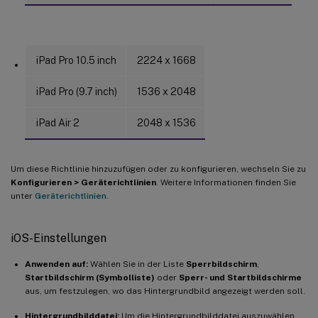
iPad Pro 10.5 inch
2224 x 1668
iPad Pro (9.7 inch)
1536 x 2048
iPad Air 2
2048 x 1536
Um diese Richtlinie hinzuzufügen oder zu konfigurieren, wechseln Sie zu
Konfigurieren > Geräterichtlinien
. Weitere Informationen finden Sie
unter
Geräterichtlinien
.
iOS-Einstellungen
Anwenden auf:
Wählen Sie in der Liste
Sperrbildschirm
,
Startbildschirm (Symbolliste)
oder
Sperr- und Startbildschirme
aus, um festzulegen, wo das Hintergrundbild angezeigt werden soll.
Hintergrundbilddatei:
Um die Hintergrundbilddatei auszuwählen,