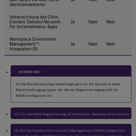
Identitätsanbieter
Unterstützung des Citrix
Content Delivery Network
Ja
Nein
Nein
für Unternehmens-Apps
Workspace Environment
™
Management
-
Ja
Nein
Nein
Integration (3)
HINWEISE:
(1) Die Bereitstellungsreihenfolge gilt nur für Geräte in einer
Bereitstellungsgruppe, für die ein Registrierungsprofil für
MDM konfiguriert ist.
(2) Für die MAM-Registrierung ist NetScaler Gateway erforderlich.
(3) Die Workspace Environment Management (WEM)-Integration