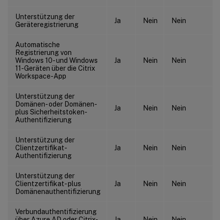
Unterstützung der
Ja
Nein
Nein
Geräteregistrierung
Automatische
Registrierung von
Windows 10- und Windows
Ja
Nein
Nein
11-Geräten über die Citrix
Workspace-App
Unterstützung der
Domänen- oder Domänen-
Ja
Nein
Nein
plus Sicherheitstoken-
Authentifizierung
Unterstützung der
Clientzertifikat-
Ja
Nein
Nein
Authentifizierung
Unterstützung der
Clientzertifikat- plus
Ja
Nein
Nein
Domänenauthentifizierung
Verbundauthentifizierung
über Azure AD oder Citrix-
Ja
Nein
Nein