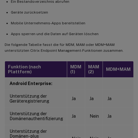
Ein Bestandsverzeichnis abrufen
Geräte zurücksetzen
Mobile Unternehmens-Apps bereitstellen
Apps sperren und die Daten auf Geräten löschen
Die folgende Tabelle fasst die für MDM, MAM oder MDM+MAM
unterstützten Citrix Endpoint Management-Funktionen zusammen.
Funktion (nach
MDM
MAM
MDM+MAM
Plattform)
(1)
(2)
Android Enterprise:
Unterstützung der
Ja
Ja
Ja
Geräteregistrierung
Unterstützung der
Ja
Nein
Ja
Domänenauthentifizierung
Unterstützung der
Domänen- plus