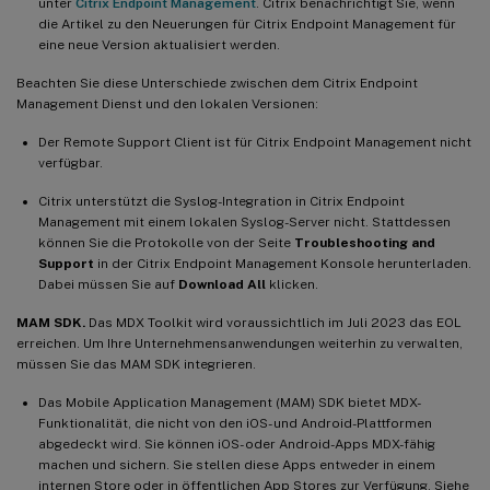
unter
Citrix Endpoint Management
. Citrix benachrichtigt Sie, wenn
die Artikel zu den Neuerungen für Citrix Endpoint Management für
eine neue Version aktualisiert werden.
Beachten Sie diese Unterschiede zwischen dem Citrix Endpoint
Management Dienst und den lokalen Versionen:
Der Remote Support Client ist für Citrix Endpoint Management nicht
verfügbar.
Citrix unterstützt die Syslog-Integration in Citrix Endpoint
Management mit einem lokalen Syslog-Server nicht. Stattdessen
können Sie die Protokolle von der Seite
Troubleshooting and
Support
in der Citrix Endpoint Management Konsole herunterladen.
Dabei müssen Sie auf
Download All
klicken.
MAM SDK.
Das MDX Toolkit wird voraussichtlich im Juli 2023 das EOL
erreichen. Um Ihre Unternehmensanwendungen weiterhin zu verwalten,
müssen Sie das MAM SDK integrieren.
Das Mobile Application Management (MAM) SDK bietet MDX-
Funktionalität, die nicht von den iOS- und Android-Plattformen
abgedeckt wird. Sie können iOS- oder Android-Apps MDX-fähig
machen und sichern. Sie stellen diese Apps entweder in einem
internen Store oder in öffentlichen App Stores zur Verfügung. Siehe