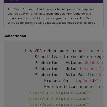
™
AutoScale
no deja de administrar la energía de las máquinas
cuando se programan actualizaciones de VDA. Considera la
posibilidad de deshabilitar las programaciones de AutoScale en
el grupo de entrega cuando las actualizaciones estén en curso.
Conectividad
-
  Los 
VDA
 deben poder comunicarse co
-
  Si utilizas la red de entrega 
-
  Producción 
-
 Estados 
Unidos
(
E
-
  Producción 
-
 Unión 
Europea
(
UE
-
  Producción 
-
 Asia Pacífico 
Sur
-
  Producción 
-
Japón
(
JP
)
:
`
-
  Para verificar que el inst
-
`
http://crl3.digicert.com/*
`
-
`
http://crl4.digicert.com/*
`
-
`
http://ocsp.digicert.com/*
`