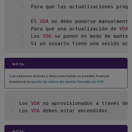
-
  Para que las actualizaciones progr
-
  El 
VDA
 no debe ponerse manualmente
-
  Para que una actualización de 
VDA
 
-
  Los 
VDA
 se ponen en modo de manten
-
  Si un usuario tiene una sesión act
NOTA:
Las sesiones activas y desconectadas se pueden finalizar
mediante la
opción de cierre de sesión forzado en VUS
.
-
  Los 
VDA
 no aprovisionados a través de 
-
  Los 
VDA
 deben estar encendidos
.
NOTA: