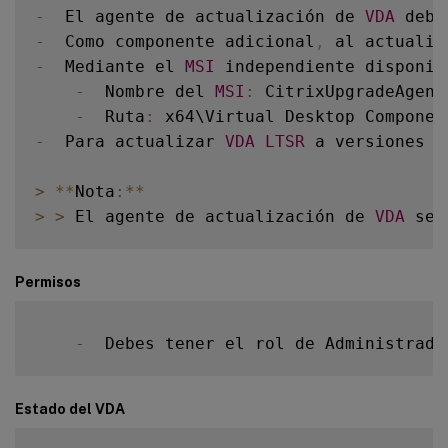
-
  El agente de actualización de 
VDA
 debe
-
  Como componente adicional
,
 al actualiz
-
  Mediante el 
MSI
 independiente disponib
-
  Nombre del 
MSI
:
 CitrixUpgradeAgent
-
  Ruta
:
-
  Para actualizar 
VDA
LTSR
 a versiones 
C
>
**
Nota
:
**
>
>
 El agente de actualización de 
VDA
 se 
Permisos
-
  Debes tener el rol de Administrado
Estado del VDA