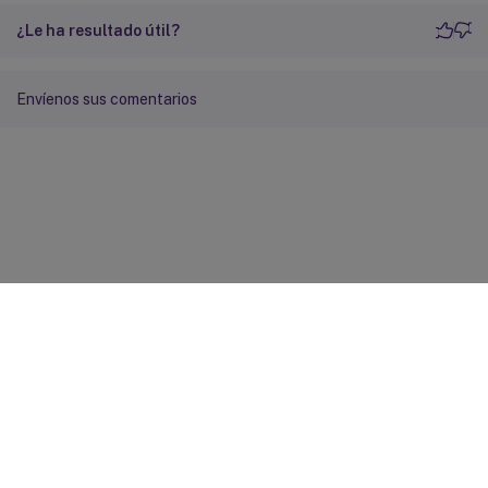
¿Le ha resultado útil?
Envíenos sus comentarios
Comentarios sobre el sitio
Sus opciones de privacidad
Condiciones legales y de
privacidad
Preferencias de cookies
docs.cloud.com
© 1999-
2026
Cloud Software Group, Inc. All rights reserved.