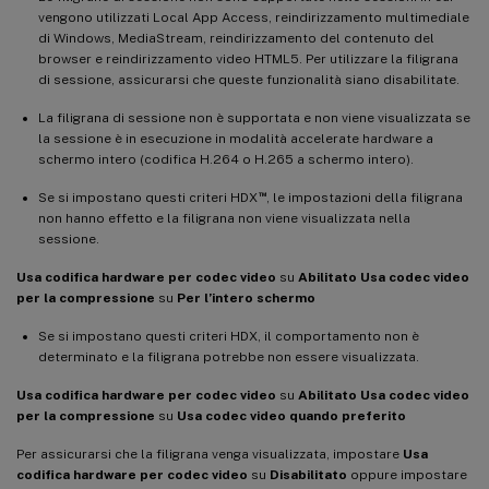
vengono utilizzati Local App Access, reindirizzamento multimediale
di Windows, MediaStream, reindirizzamento del contenuto del
browser e reindirizzamento video HTML5. Per utilizzare la filigrana
di sessione, assicurarsi che queste funzionalità siano disabilitate.
La filigrana di sessione non è supportata e non viene visualizzata se
la sessione è in esecuzione in modalità accelerate hardware a
schermo intero (codifica H.264 o H.265 a schermo intero).
™
Se si impostano questi criteri HDX
, le impostazioni della filigrana
non hanno effetto e la filigrana non viene visualizzata nella
sessione.
Usa codifica hardware per codec video
su
Abilitato Usa codec video
per la compressione
su
Per l’intero schermo
Se si impostano questi criteri HDX, il comportamento non è
determinato e la filigrana potrebbe non essere visualizzata.
Usa codifica hardware per codec video
su
Abilitato Usa codec video
per la compressione
su
Usa codec video quando preferito
Per assicurarsi che la filigrana venga visualizzata, impostare
Usa
codifica hardware per codec video
su
Disabilitato
oppure impostare