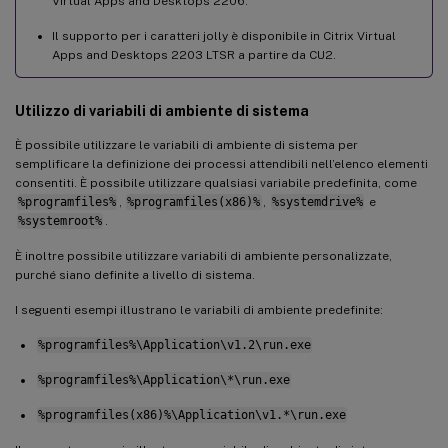
Virtual Apps and Desktops 2206.
Il supporto per i caratteri jolly è disponibile in Citrix Virtual
Apps and Desktops 2203 LTSR a partire da CU2.
Utilizzo di variabili di ambiente di sistema
È possibile utilizzare le variabili di ambiente di sistema per
semplificare la definizione dei processi attendibili nell’elenco elementi
consentiti. È possibile utilizzare qualsiasi variabile predefinita, come
%programfiles%
,
%programfiles(x86)%
,
%systemdrive%
e
%systemroot%
.
È inoltre possibile utilizzare variabili di ambiente personalizzate,
purché siano definite a livello di sistema.
I seguenti esempi illustrano le variabili di ambiente predefinite:
%programfiles%\Application\v1.2\run.exe
%programfiles%\Application\*\run.exe
%programfiles(x86)%\Application\v1.*\run.exe