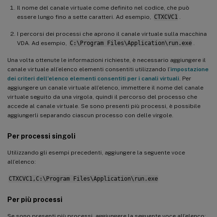
Il nome del canale virtuale come definito nel codice, che può
essere lungo fino a sette caratteri. Ad esempio,
CTXCVC1
.
I percorsi dei processi che aprono il canale virtuale sulla macchina
VDA. Ad esempio,
C:\Program Files\Application\run.exe
.
Una volta ottenute le informazioni richieste, è necessario aggiungere il
canale virtuale all’elenco elementi consentiti utilizzando l’
impostazione
dei criteri dell’elenco elementi consentiti per i canali virtuali
. Per
aggiungere un canale virtuale all’elenco, immettere il nome del canale
virtuale seguito da una virgola, quindi il percorso del processo che
accede al canale virtuale. Se sono presenti più processi, è possibile
aggiungerli separando ciascun processo con delle virgole.
Per processi singoli
Utilizzando gli esempi precedenti, aggiungere la seguente voce
all’elenco:
CTXCVC1,C:\Program Files\Application\run.exe
Per più processi
Se sono presenti più processi, aggiungere la seguente voce all’elenco: