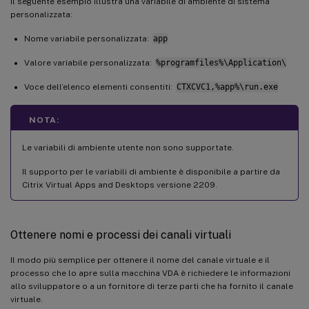
Il seguente esempio illustra una variabile di ambiente di sistema
personalizzata:
Nome variabile personalizzata:
app
Valore variabile personalizzata:
%programfiles%\Application\
Voce dell’elenco elementi consentiti:
CTXCVC1,%app%\run.exe
NOTA:
Le variabili di ambiente utente non sono supportate.
Il supporto per le variabili di ambiente è disponibile a partire da
Citrix Virtual Apps and Desktops versione 2209.
Ottenere nomi e processi dei canali virtuali
Il modo più semplice per ottenere il nome del canale virtuale e il
processo che lo apre sulla macchina VDA è richiedere le informazioni
allo sviluppatore o a un fornitore di terze parti che ha fornito il canale
virtuale.