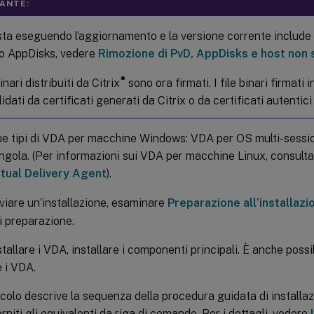
ANTE:
sta eseguendo l’aggiornamento e la versione corrente include 
 o AppDisks, vedere
Rimozione di PvD, AppDisks e host non 
®
binari distribuiti da Citrix
sono ora firmati. I file binari firmati
idati da certificati generati da Citrix o da certificati autentici 
ue tipi di VDA per macchine Windows: VDA per OS multi-sess
ingola. (Per informazioni sui VDA per macchine Linux, consul
rtual Delivery Agent
).
viare un’installazione, esaminare
Preparazione all’installazi
di preparazione.
stallare i VDA, installare i componenti principali. È anche possib
e i VDA.
colo descrive la sequenza della procedura guidata di installa
niti gli equivalenti da riga di comando. Per i dettagli, vedere