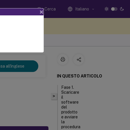
Cerca
Italiano
×
i qui i tuoi commenti
sa all'inglese
IN QUESTO ARTICOLO
Fase 1.
Scaricare
>
il
software
del
prodotto
e avviare
la
procedura