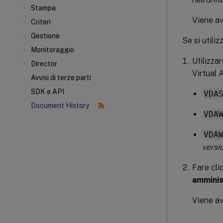
Stampa
Viene av
Criteri
Gestione
Se si utili
Monitoraggio
Utilizza
Director
Virtual 
Avvisi di terze parti
SDK e API
VDA
Document History
VDA
VDA
versi
Fare cli
amminis
Viene av