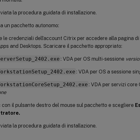
viata la procedura guidata di installazione.
zza un pacchetto autonomo:
re le credenziali dell’account Citrix per accedere alla pagina di
Apps and Desktops. Scaricare il pacchetto appropriato:
ServerSetup_2402.exe
: VDA per OS multi-sessione
versi
WorkstationSetup_2402.exe
: VDA per OS a sessione si
WorkstationCoreSetup_2402.exe
: VDA per servizi core
one
c con il pulsante destro del mouse sul pacchetto e scegliere
E
tratore.
viata la procedura guidata di installazione.