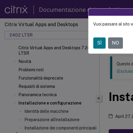
Documentazione dei prodotti
Citrix Virtual Apps and Desktops
Vuoi passare al sito 
Questo conten
automatica.
2402 LTSR
SÌ
NO
Citrix 
Citrix Virtual Apps and Desktops 7 2402
LTSR
Novità
Questo a
Problemi noti
(Esclusio
Funzionalità deprecate
Requisiti di sistema
Inst
Panoramica tecnica
<
Installazione e configurazione
Identità delle macchine
April 27,
Preparazione all'installazione
Installazione dei componenti principali