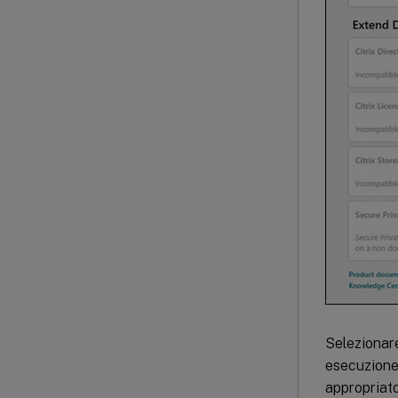
Selezionar
esecuzione 
appropriato