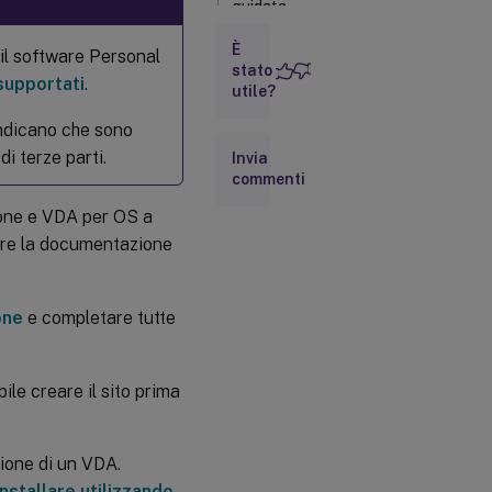
guidata
È
il software Personal
Fase 2.
stato
supportati
.
Scegliere
utile?
il
prodotto
 indicano che sono
da
di terze parti.
Invia
installare
commenti
ione e VDA per OS a
Fase 3.
Selezionare
tare la documentazione
il VDA
Fase 4.
Specificare
one
e completare tutte
come verrà
utilizzato il
VDA
ile creare il sito prima
Fase 5.
Selezionare i
componenti
zione di un VDA.
da installare
e il percorso
Installare utilizzando