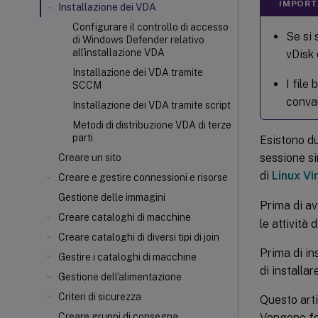
IMPORT
Installazione dei VDA
Configurare il controllo di accesso
Se si 
di Windows Defender relativo
all'installazione VDA
vDisk
Installazione dei VDA tramite
I file 
SCCM
conval
Installazione dei VDA tramite script
Metodi di distribuzione VDA di terze
parti
Esistono d
sessione s
Creare un sito
di
Linux Vi
Creare e gestire connessioni e risorse
Gestione delle immagini
Prima di av
Creare cataloghi di macchine
le attività 
Creare cataloghi di diversi tipi di join
Prima di in
Gestire i cataloghi di macchine
di installar
Gestione dell'alimentazione
Criteri di sicurezza
Questo arti
Vengono for
Creare gruppi di consegna