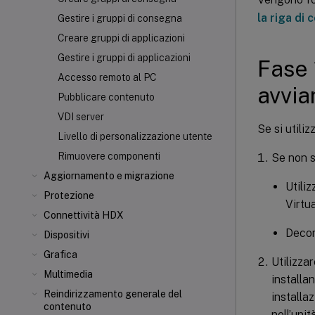
la riga di
Gestire i gruppi di consegna
Creare gruppi di applicazioni
Gestire i gruppi di applicazioni
Fase 
Accesso remoto al PC
avvia
Pubblicare contenuto
VDI server
Se si utili
Livello di personalizzazione utente
Rimuovere componenti
Se non s
Aggiornamento e migrazione
Utiliz
Protezione
Virtu
Connettività HDX
Decom
Dispositivi
Grafica
Utilizza
Multimedia
installan
Reindirizzamento generale del
installa
contenuto
nell’uni