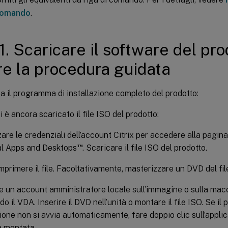
 comando
.
1. Scaricare il software del pro
re la procedura guidata
zza il programma di installazione completo del prodotto:
i è ancora scaricato il file ISO del prodotto:
zare le credenziali dell’account Citrix per accedere alla pagina
™
al Apps and Desktops
. Scaricare il file ISO del prodotto.
primere il file. Facoltativamente, masterizzare un DVD del fil
re un account amministratore locale sull’immagine o sulla macch
do il VDA. Inserire il DVD nell’unità o montare il file ISO. Se i
zione non si avvia automaticamente, fare doppio clic sull’appl
tà montata.