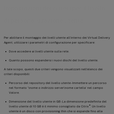
Impostazioni dei criteri per il livello
di personalizzazione utente
Per abilitare il montaggio dei livelli utente all’interno dei Virtual Delivery
Agent, utilizzare i parametri di configurazione per specificare:
Dove accedere ai livelli utente sulla rete.
Quanto possono espandersi i nuovi dischi del livello utente.
A tale scopo, questi due criteri vengono visualizzati nell’elenco dei
criteri disponibili:
Percorso del repository del livello utente - Immettere un percorso
nel formato ‘\nome o indirizzo server\nome cartella’ nel campo
Valore.
Dimensione del livello utente in GB - La dimensione predefinita del
®
livello utente di 10 GB è il minimo consigliato da Citrix
. Un livello
utente è un disco con provisioning thin che si espande fino alla