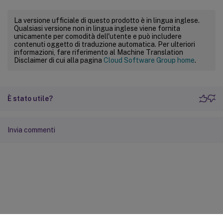
La versione ufficiale di questo prodotto è in lingua inglese.
Qualsiasi versione non in lingua inglese viene fornita
unicamente per comodità dell'utente e può includere
contenuti oggetto di traduzione automatica. Per ulteriori
informazioni, fare riferimento al Machine Translation
Disclaimer di cui alla pagina
Cloud Software Group home
.
È stato utile?
Invia commenti