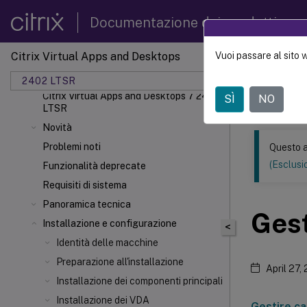
Documentazione dei prodotti
Citrix Virtual Apps and Desktops
Vuoi passare al sito 
Questo conten
automatica.
2402 LTSR
Citrix Virtual Apps and Desktops 7 2402
SÌ
NO
Citrix 
LTSR
Novità
Problemi noti
Questo a
(Esclusio
Funzionalità deprecate
Requisiti di sistema
Panoramica tecnica
Ges
Installazione e configurazione
<
Identità delle macchine
Preparazione all'installazione
April 27,
Installazione dei componenti principali
Installazione dei VDA
Gestire ca