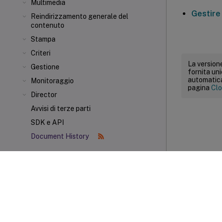
Multimedia
Gestire
Reindirizzamento generale del
contenuto
Stampa
Criteri
La versione
Gestione
fornita un
automatica.
Monitoraggio
pagina
Clo
Director
Avvisi di terze parti
SDK e API
Document History