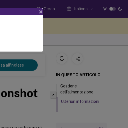
Cerca
Italiano
×
i qui i tuoi commenti
sa all'inglese
IN QUESTO ARTICOLO
Gestione
oonshot
dell’alimentazione
>
Ulteriori informazioni
scono un catalogo di