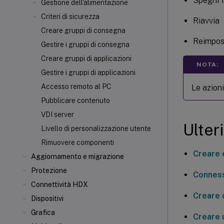
Spegni 
Gestione dell'alimentazione
Criteri di sicurezza
Riavvia
Creare gruppi di consegna
Reimpos
Gestire i gruppi di consegna
Creare gruppi di applicazioni
NOTA:
Gestire i gruppi di applicazioni
Accesso remoto al PC
Le azion
Pubblicare contenuto
VDI server
Ulter
Livello di personalizzazione utente
Rimuovere componenti
Creare 
Aggiornamento e migrazione
Protezione
Conness
Connettività HDX
Creare 
Dispositivi
Grafica
Creare 