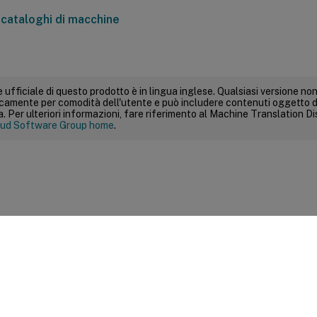
 cataloghi di macchine
 ufficiale di questo prodotto è in lingua inglese. Qualsiasi versione non
icamente per comodità dell'utente e può includere contenuti oggetto d
 Per ulteriori informazioni, fare riferimento al Machine Translation Dis
ud Software Group home
.
Feedback sito
|
Scelte di privac