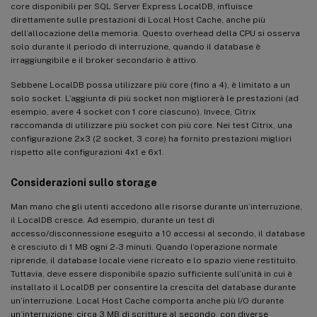
core disponibili per SQL Server Express LocalDB, influisce
direttamente sulle prestazioni di Local Host Cache, anche più
dell’allocazione della memoria. Questo overhead della CPU si osserva
solo durante il periodo di interruzione, quando il database è
irraggiungibile e il broker secondario è attivo.
Sebbene LocalDB possa utilizzare più core (fino a 4), è limitato a un
solo socket. L’aggiunta di più socket non migliorerà le prestazioni (ad
esempio, avere 4 socket con 1 core ciascuno). Invece, Citrix
raccomanda di utilizzare più socket con più core. Nei test Citrix, una
configurazione 2x3 (2 socket, 3 core) ha fornito prestazioni migliori
rispetto alle configurazioni 4x1 e 6x1.
Considerazioni sullo storage
Man mano che gli utenti accedono alle risorse durante un’interruzione,
il LocalDB cresce. Ad esempio, durante un test di
accesso/disconnessione eseguito a 10 accessi al secondo, il database
è cresciuto di 1 MB ogni 2-3 minuti. Quando l’operazione normale
riprende, il database locale viene ricreato e lo spazio viene restituito.
Tuttavia, deve essere disponibile spazio sufficiente sull’unità in cui è
installato il LocalDB per consentire la crescita del database durante
un’interruzione. Local Host Cache comporta anche più I/O durante
un’interruzione: circa 3 MB di scritture al secondo, con diverse