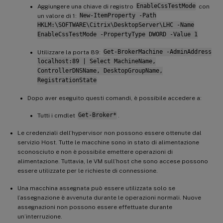
Aggiungere una chiave di registro
EnableCssTestMode
con
un valore di 1:
New-ItemProperty -Path
HKLM:\SOFTWARE\Citrix\DesktopServer\LHC -Name
EnableCssTestMode -PropertyType DWORD -Value 1
Utilizzare la porta 89:
Get-BrokerMachine -AdminAddress
localhost:89 | Select MachineName,
ControllerDNSName, DesktopGroupName,
RegistrationState
Dopo aver eseguito questi comandi, è possibile accedere a:
Tutti i cmdlet
Get-Broker*
.
Le credenziali dell’hypervisor non possono essere ottenute dal
servizio Host. Tutte le macchine sono in stato di alimentazione
sconosciuto e non è possibile emettere operazioni di
alimentazione. Tuttavia, le VM sull’host che sono accese possono
essere utilizzate per le richieste di connessione.
Una macchina assegnata può essere utilizzata solo se
l’assegnazione è avvenuta durante le operazioni normali. Nuove
assegnazioni non possono essere effettuate durante
un’interruzione.