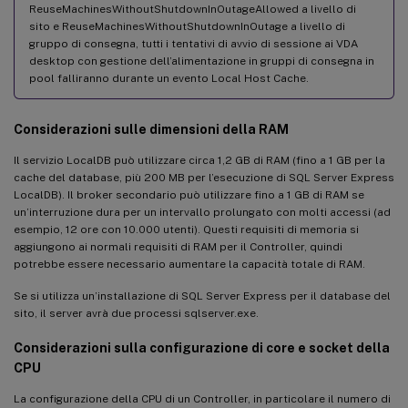
ReuseMachinesWithoutShutdownInOutageAllowed a livello di
sito e ReuseMachinesWithoutShutdownInOutage a livello di
gruppo di consegna, tutti i tentativi di avvio di sessione ai VDA
desktop con gestione dell’alimentazione in gruppi di consegna in
pool falliranno durante un evento Local Host Cache.
Considerazioni sulle dimensioni della RAM
Il servizio LocalDB può utilizzare circa 1,2 GB di RAM (fino a 1 GB per la
cache del database, più 200 MB per l’esecuzione di SQL Server Express
LocalDB). Il broker secondario può utilizzare fino a 1 GB di RAM se
un’interruzione dura per un intervallo prolungato con molti accessi (ad
esempio, 12 ore con 10.000 utenti). Questi requisiti di memoria si
aggiungono ai normali requisiti di RAM per il Controller, quindi
potrebbe essere necessario aumentare la capacità totale di RAM.
Se si utilizza un’installazione di SQL Server Express per il database del
sito, il server avrà due processi sqlserver.exe.
Considerazioni sulla configurazione di core e socket della
CPU
La configurazione della CPU di un Controller, in particolare il numero di