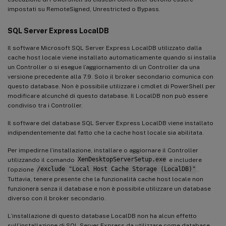
impostati su RemoteSigned, Unrestricted o Bypass.
SQL Server Express LocalDB
Il software Microsoft SQL Server Express LocalDB utilizzato dalla
cache host locale viene installato automaticamente quando si installa
un Controller o si esegue l’aggiornamento di un Controller da una
versione precedente alla 7.9. Solo il broker secondario comunica con
questo database. Non è possibile utilizzare i cmdlet di PowerShell per
modificare alcunché di questo database. Il LocalDB non può essere
condiviso tra i Controller.
Il software del database SQL Server Express LocalDB viene installato
indipendentemente dal fatto che la cache host locale sia abilitata.
Per impedirne l’installazione, installare o aggiornare il Controller
utilizzando il comando
XenDesktopServerSetup.exe
e includere
l’opzione
/exclude "Local Host Cache Storage (LocalDB)"
.
Tuttavia, tenere presente che la funzionalità cache host locale non
funzionerà senza il database e non è possibile utilizzare un database
diverso con il broker secondario.
L’installazione di questo database LocalDB non ha alcun effetto
sull’installazione di SQL Server Express da utilizzare come database