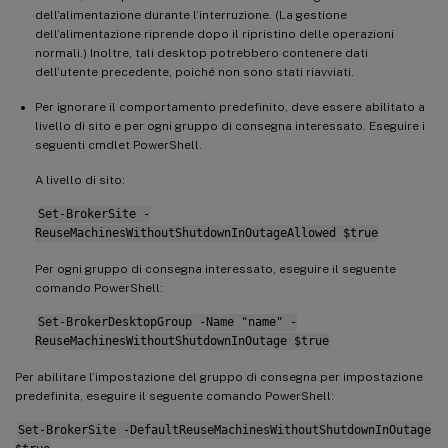
dell’alimentazione durante l’interruzione. (La gestione
dell’alimentazione riprende dopo il ripristino delle operazioni
normali.) Inoltre, tali desktop potrebbero contenere dati
dell’utente precedente, poiché non sono stati riavviati.
Per ignorare il comportamento predefinito, deve essere abilitato a
livello di sito e per ogni gruppo di consegna interessato. Eseguire i
seguenti cmdlet PowerShell.
A livello di sito:
Set-BrokerSite -
ReuseMachinesWithoutShutdownInOutageAllowed $true
Per ogni gruppo di consegna interessato, eseguire il seguente
comando PowerShell:
Set-BrokerDesktopGroup -Name "name" -
ReuseMachinesWithoutShutdownInOutage $true
Per abilitare l’impostazione del gruppo di consegna per impostazione
predefinita, eseguire il seguente comando PowerShell:
Set-BrokerSite -DefaultReuseMachinesWithoutShutdownInOutage