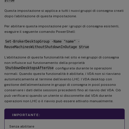
$true
Questa impostazione si applica a tutti i nuovi gruppi di consegna creati
dopo l’abilitazione di questa impostazione.
Per abilitare questa impostazione per i gruppi di consegna esistenti,
eseguire il seguente comando PowerShell:
Set-BrokerDesktopGroup -Name "name" -
ReuseMachinesWithoutShutdownInOutage $true
L’abilitazione di questa funzionalità nel sito e nei gruppi di consegna
non influisce sul funzionamento della proprietà
ShutdownDesktopsAfterUse
configurata durante le operazioni
normali. Quando questa funzionalità è abilitata, i VDA non si riavviano
automaticamente al termine dell’evento LHC. I VDA desktop con
gestione dell’alimentazione in gruppi di consegna in pool possono
conservare i dati delle sessioni precedenti fino al riavvio del VDA. Ciò
può verificarsi quando un utente si disconnette dal VDA durante
operazioni non LHC o il riavvio può essere attivato manualmente.
IMPORTANTE:
Senza abilitare