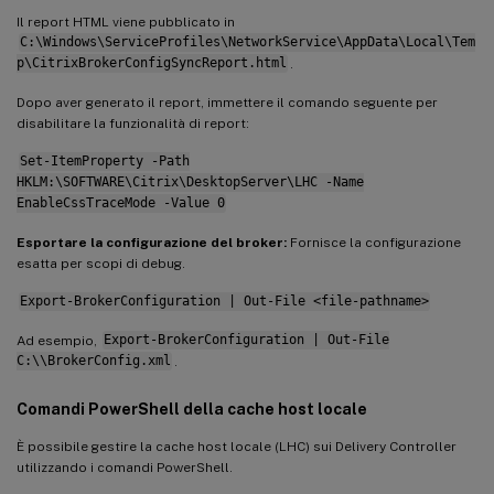
Il report HTML viene pubblicato in
C:\Windows\ServiceProfiles\NetworkService\AppData\Local\Tem
p\CitrixBrokerConfigSyncReport.html
.
Dopo aver generato il report, immettere il comando seguente per
disabilitare la funzionalità di report:
Set-ItemProperty -Path
HKLM:\SOFTWARE\Citrix\DesktopServer\LHC -Name
EnableCssTraceMode -Value 0
Esportare la configurazione del broker:
Fornisce la configurazione
esatta per scopi di debug.
Export-BrokerConfiguration | Out-File <file-pathname>
Ad esempio,
Export-BrokerConfiguration | Out-File
C:\\BrokerConfig.xml
.
Comandi PowerShell della cache host locale
È possibile gestire la cache host locale (LHC) sui Delivery Controller
utilizzando i comandi PowerShell.