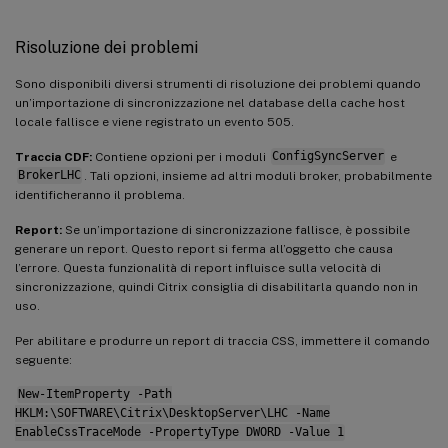
Risoluzione dei problemi
Sono disponibili diversi strumenti di risoluzione dei problemi quando
un’importazione di sincronizzazione nel database della cache host
locale fallisce e viene registrato un evento 505.
Traccia CDF:
Contiene opzioni per i moduli
ConfigSyncServer
e
BrokerLHC
. Tali opzioni, insieme ad altri moduli broker, probabilmente
identificheranno il problema.
Report:
Se un’importazione di sincronizzazione fallisce, è possibile
generare un report. Questo report si ferma all’oggetto che causa
l’errore. Questa funzionalità di report influisce sulla velocità di
sincronizzazione, quindi Citrix consiglia di disabilitarla quando non in
uso.
Per abilitare e produrre un report di traccia CSS, immettere il comando
seguente:
New-ItemProperty -Path
HKLM:\SOFTWARE\Citrix\DesktopServer\LHC -Name
EnableCssTraceMode -PropertyType DWORD -Value 1