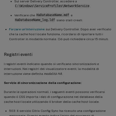
Sul server Delivery Controller, accedere a
C:\Windows\ServiceProfiles\NetworkService
.
Verificare che
HaDatabaseName.mdf
e
HaDatabaseName_log.ldf
siano stati creati.
Forzare un’interruzione
sui Delivery Controller. Dopo aver verificato
che la cache host locale funziona, ricordarsi di riportare tutti i
Controller in modalità normale. Ciò può richiedere circa 15 minuti.
Registri eventi
I registri eventi indicano quando si verificano sincronizzazioni e
interruzioni. Nei registri del visualizzatore eventi, la modalità di
interruzione viene definita
modalità HA
.
Servizio di sincronizzazione della configurazione:
Durante le operazioni normali, i seguenti eventi possono verificarsi
quando il CSS importa i dati di configurazione nel database della
cache host locale utilizzando il broker della cache host locale.
503: Il servizio Citrix Config Sync ha ricevuto una configurazione
aggiornata. Questo evento indica l’inizio del processo di