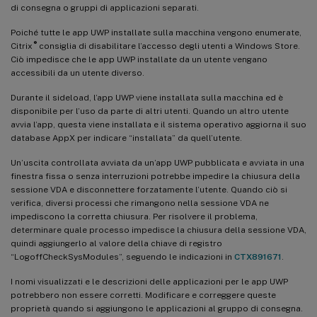
di consegna o gruppi di applicazioni separati.
Poiché tutte le app UWP installate sulla macchina vengono enumerate,
®
Citrix
consiglia di disabilitare l’accesso degli utenti a Windows Store.
Ciò impedisce che le app UWP installate da un utente vengano
accessibili da un utente diverso.
Durante il sideload, l’app UWP viene installata sulla macchina ed è
disponibile per l’uso da parte di altri utenti. Quando un altro utente
avvia l’app, questa viene installata e il sistema operativo aggiorna il suo
database AppX per indicare “installata” da quell’utente.
Un’uscita controllata avviata da un’app UWP pubblicata e avviata in una
finestra fissa o senza interruzioni potrebbe impedire la chiusura della
sessione VDA e disconnettere forzatamente l’utente. Quando ciò si
verifica, diversi processi che rimangono nella sessione VDA ne
impediscono la corretta chiusura. Per risolvere il problema,
determinare quale processo impedisce la chiusura della sessione VDA,
quindi aggiungerlo al valore della chiave di registro
“LogoffCheckSysModules”, seguendo le indicazioni in
CTX891671
.
I nomi visualizzati e le descrizioni delle applicazioni per le app UWP
potrebbero non essere corretti. Modificare e correggere queste
proprietà quando si aggiungono le applicazioni al gruppo di consegna.