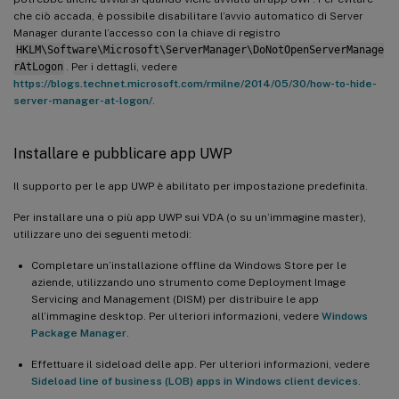
che ciò accada, è possibile disabilitare l’avvio automatico di Server
Manager durante l’accesso con la chiave di registro
HKLM\Software\Microsoft\ServerManager\DoNotOpenServerManage
rAtLogon
. Per i dettagli, vedere
https://blogs.technet.microsoft.com/rmilne/2014/05/30/how-to-hide-
server-manager-at-logon/
.
Installare e pubblicare app UWP
Il supporto per le app UWP è abilitato per impostazione predefinita.
Per installare una o più app UWP sui VDA (o su un’immagine master),
utilizzare uno dei seguenti metodi:
Completare un’installazione offline da Windows Store per le
aziende, utilizzando uno strumento come Deployment Image
Servicing and Management (DISM) per distribuire le app
all’immagine desktop. Per ulteriori informazioni, vedere
Windows
Package Manager
.
Effettuare il sideload delle app. Per ulteriori informazioni, vedere
Sideload line of business (LOB) apps in Windows client devices
.