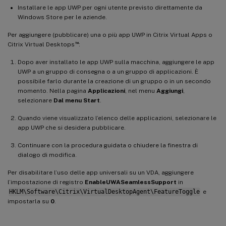
Installare le app UWP per ogni utente previsto direttamente da
Windows Store per le aziende.
Per aggiungere (pubblicare) una o più app UWP in Citrix Virtual Apps o
™
Citrix Virtual Desktops
:
Dopo aver installato le app UWP sulla macchina, aggiungere le app
UWP a un gruppo di consegna o a un gruppo di applicazioni. È
possibile farlo durante la creazione di un gruppo o in un secondo
momento. Nella pagina
Applicazioni
, nel menu
Aggiungi
,
selezionare
Dal menu Start
.
Quando viene visualizzato l’elenco delle applicazioni, selezionare le
app UWP che si desidera pubblicare.
Continuare con la procedura guidata o chiudere la finestra di
dialogo di modifica.
Per disabilitare l’uso delle app universali su un VDA, aggiungere
l’impostazione di registro
EnableUWASeamlessSupport
in
HKLM\Software\Citrix\VirtualDesktopAgent\FeatureToggle
e
impostarla su
0
.