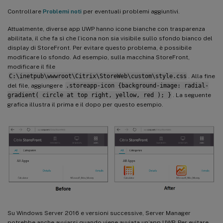
Controllare
Problemi noti
per eventuali problemi aggiuntivi.
Attualmente, diverse app UWP hanno icone bianche con trasparenza
abilitata, il che fa sì che l’icona non sia visibile sullo sfondo bianco del
display di StoreFront. Per evitare questo problema, è possibile
modificare lo sfondo. Ad esempio, sulla macchina StoreFront,
modificare il file
C:\inetpub\wwwroot\Citrix\StoreWeb\custom\style.css
. Alla fine
del file, aggiungere
.storeapp-icon {background-image: radial-
gradient( circle at top right, yellow, red ); }
. La seguente
grafica illustra il prima e il dopo per questo esempio.
Su Windows Server 2016 e versioni successive, Server Manager
potrebbe anche avviarsi quando viene avviata un’app UWP. Per evitare