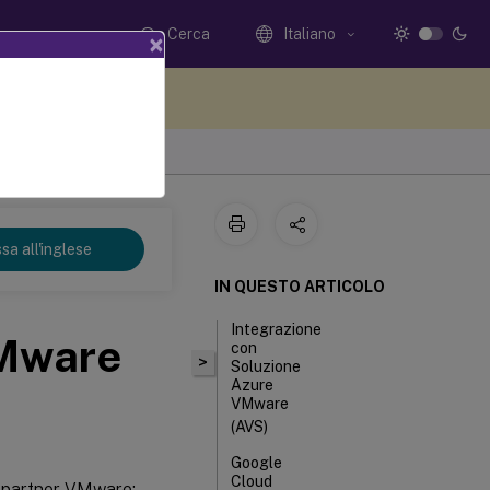
Cerca
Italiano
×
i qui i tuoi commenti
sa all'inglese
IN QUESTO ARTICOLO
Integrazione
VMware
con
>
Soluzione
Azure
VMware
(AVS)
Google
Cloud
e partner VMware: