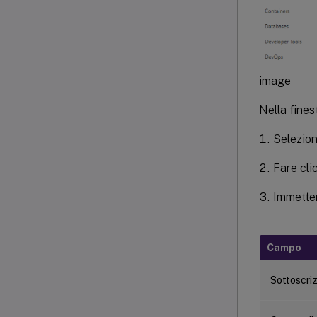
image
Nella fines
Selezio
Fare cli
Immetter
Campo
Sottoscri