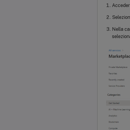
Accedere
Selezio
Nella ca
selezio