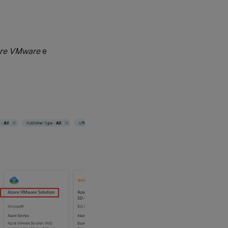
ure VMware
e