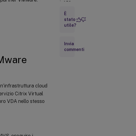
VMware
Engine
È
stato
VMware
utile?
Cloud
su
Amazon
Invia
Web
commenti
Services
(AWS)
VMware
Dove
andare
dopo
n’infrastruttura cloud
rvizio Citrix Virtual
Maggiori
voro VDA nello stesso
informazioni
AVS, eseguire i