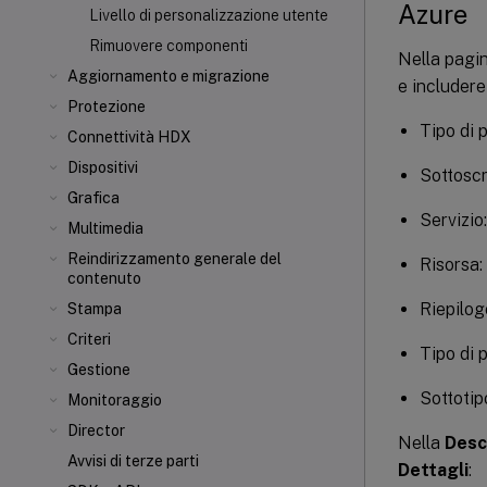
Azure
Livello di personalizzazione utente
Rimuovere componenti
Nella pagi
Aggiornamento e migrazione
e includere
Protezione
Tipo di 
Connettività HDX
Dispositivi
Sottoscr
Grafica
Servizio
Multimedia
Reindirizzamento generale del
Risorsa
contenuto
Riepilog
Stampa
Criteri
Tipo di 
Gestione
Sottotip
Monitoraggio
Director
Nella
Desc
Avvisi di terze parti
Dettagli
: