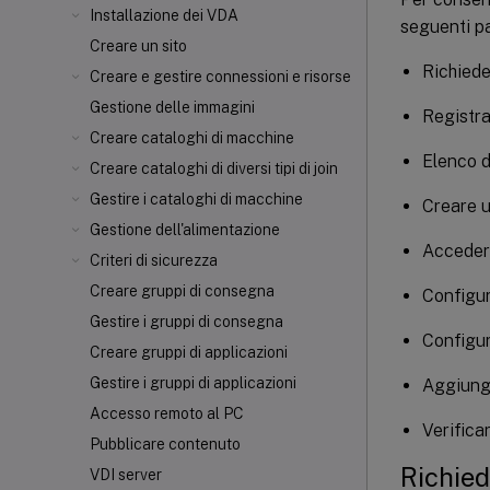
Installazione dei VDA
seguenti p
Creare un sito
Richiede
Creare e gestire connessioni e risorse
Gestione delle immagini
Registra
Creare cataloghi di macchine
Elenco d
Creare cataloghi di diversi tipi di join
Gestire i cataloghi di macchine
Creare u
Gestione dell'alimentazione
Acceder
Criteri di sicurezza
Creare gruppi di consegna
Configur
Gestire i gruppi di consegna
Configu
Creare gruppi di applicazioni
Gestire i gruppi di applicazioni
Aggiung
Accesso remoto al PC
Verifica
Pubblicare contenuto
Richied
VDI server