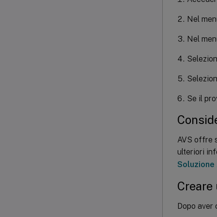
Nel menu
Nel me
Selezion
Selezio
Se il pr
Conside
AVS offre se
ulteriori i
Soluzione
Creare 
Dopo aver c