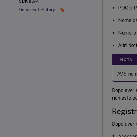
SDK e API
POC o P
Document History
Nome de
Numero 
Altri det
NOTA:
AVS rich
Dopo aver s
richiesta a
Registr
Dopo aver ri
Accedere