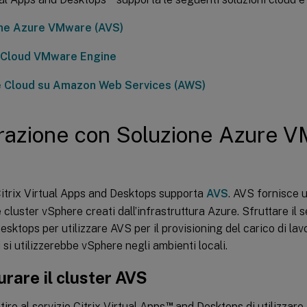
ne Azure VMware (AVS)
 Cloud VMware Engine
Cloud su Amazon Web Services (AWS)
razione con Soluzione Azure 
)
 Citrix Virtual Apps and Desktops supporta
AVS
. AVS fornisce u
cluster vSphere creati dall’infrastruttura Azure. Sfruttare il se
sktops per utilizzare AVS per il provisioning del carico di la
 si utilizzerebbe vSphere negli ambienti locali.
rare il cluster AVS
™
ire al servizio Citrix Virtual Apps
and Desktops di utilizzare 