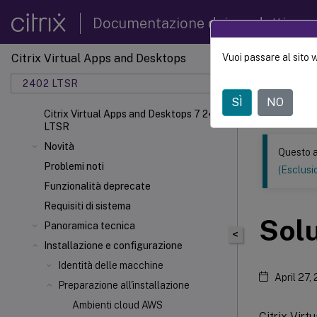
Documentazione dei prodotti
Citrix Virtual Apps and Desktops
Vuoi passare al sito 
Questo conten
automatica.
2402 LTSR
SÌ
NO
Citrix 
Citrix Virtual Apps and Desktops 7 2402
LTSR
Novità
Questo a
Problemi noti
(Esclusio
Funzionalità deprecate
Requisiti di sistema
Solu
Panoramica tecnica
<
Installazione e configurazione
Identità delle macchine
April 27,
Preparazione all'installazione
Ambienti cloud AWS
Citrix Virt