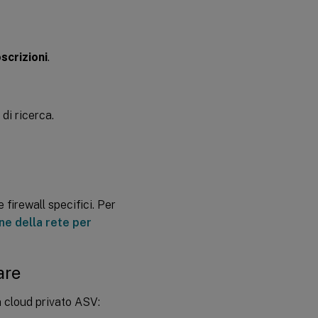
scrizioni
.
 di ricerca.
e firewall specifici. Per
one della rete per
are
n cloud privato ASV: