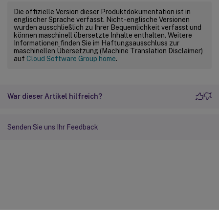
Die offizielle Version dieser Produktdokumentation ist in
englischer Sprache verfasst. Nicht-englische Versionen
wurden ausschließlich zu Ihrer Bequemlichkeit verfasst und
können maschinell übersetzte Inhalte enthalten. Weitere
Informationen finden Sie im Haftungsausschluss zur
maschinellen Übersetzung (Machine Translation Disclaimer)
auf
Cloud Software Group home
.
War dieser Artikel hilfreich?
Senden Sie uns Ihr Feedback