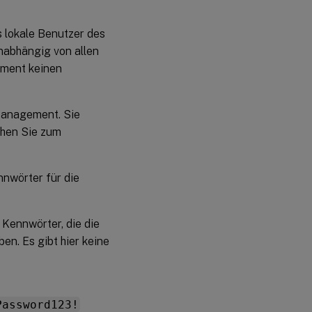
s lokale Benutzer des
nabhängig von allen
ement keinen
Management. Sie
ehen Sie zum
nwörter für die
Kennwörter, die die
n. Es gibt hier keine
Password123!