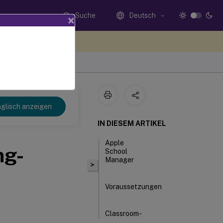
Suche
Deutsch
×
n Sie hier Feedback
glisch anzeigen
IN DIESEM ARTIKEL
Apple
ng-
School
Manager
>
Voraussetzungen
Classroom-
App für