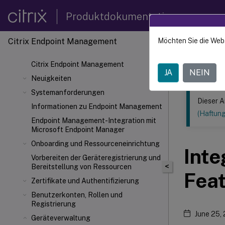
Produktdokumentation
Citrix Endpoint Management
Möchten Sie die Web
Dieser Inhalt
Citrix Endpoint Management
Citrix
JA
NEIN
Neuigkeiten
Systemanforderungen
Dieser A
Informationen zu Endpoint Management
(Haftun
Endpoint Management-Integration mit
Microsoft Endpoint Manager
Onboarding und Ressourceneinrichtung
Inte
Vorbereiten der Geräteregistrierung und
<
Bereitstellung von Ressourcen
Fea
Zertifikate und Authentifizierung
Benutzerkonten, Rollen und
Registrierung
June 25,
Geräteverwaltung