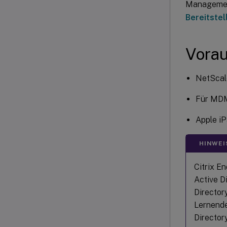
Managemen
Bereitste
Vora
NetScal
Für MDM
Apple iP
HINWEI
Citrix E
Active D
Director
Lernende
Director