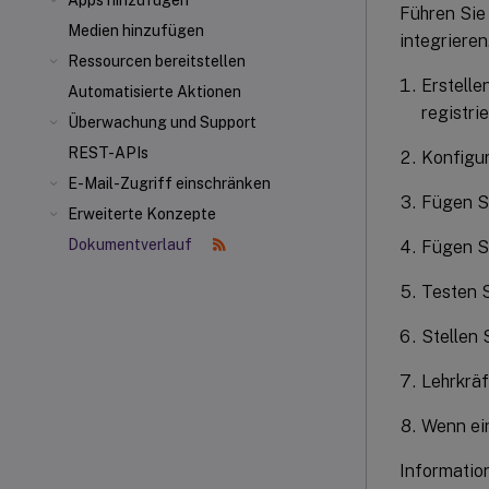
Apps hinzufügen
Führen Sie
Medien hinzufügen
integrieren
Ressourcen bereitstellen
Erstelle
Automatisierte Aktionen
registrie
Überwachung und Support
REST-APIs
Konfigu
E-Mail-Zugriff einschränken
Fügen S
Erweiterte Konzepte
Dokumentverlauf
Fügen S
Testen S
Stellen 
Lehrkräf
Wenn ein
Informatio