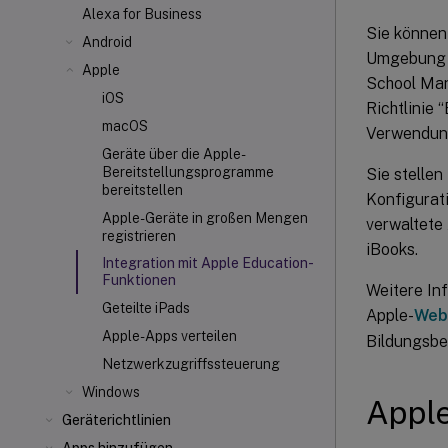
Alexa for Business
Sie können
Android
Umgebung m
Apple
School Man
iOS
Richtlinie 
macOS
Verwendung
Geräte über die Apple-
Bereitstellungsprogramme
Sie stellen
bereitstellen
Konfigurat
Apple-Geräte in großen Mengen
verwaltete
registrieren
iBooks.
Integration mit Apple Education-
Funktionen
Weitere In
Geteilte iPads
Apple-
Webs
Apple-Apps verteilen
Bildungsbe
Netzwerkzugriffssteuerung
Windows
Appl
Geräterichtlinien