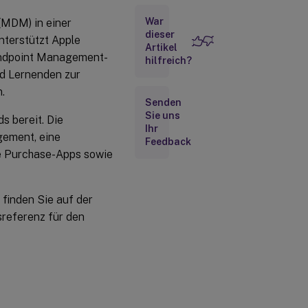
iPad
War
(MDM) in einer
dieser
Hinzufügen
terstützt Apple
Artikel
von
 Endpoint Management-
Kennwörtern
hilfreich?
für Apple
nd Lernenden zur
School
.
Manager-
Senden
Benutzer
Sie uns
s bereit. Die
Ihr
Hinzufügen von
gement, eine
Feedback
Ressourcen und
me Purchase-Apps sowie
Bereitstellungsgruppen
zu Citrix Endpoint
Management
finden Sie auf der
Testen der
Registrierung
referenz für den
von Geräten
der Benutzer
Geräte
verteilen