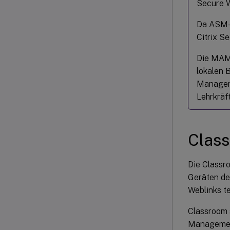
Secure W
Da ASM-L
Citrix Se
Die MAM-
lokalen 
Manageme
Lehrkräf
Class
Die Classr
Geräten de
Weblinks t
Classroom s
Management