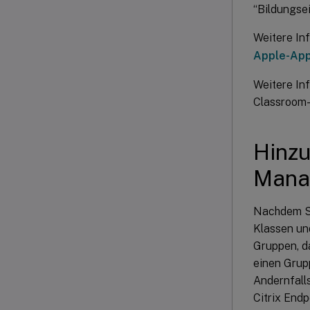
“Bildungsei
Weitere In
Apple-Ap
Weitere In
Classroom-
Hinzu
Mana
Nachdem Si
Klassen un
Gruppen, d
einen Grup
Andernfall
Citrix End