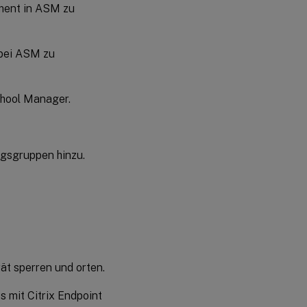
ement in ASM zu
Lehrkräfte,
Lernende und
Unterrichtsdate
n bei ASM zu
verwalten
Verlorenes
oder
chool Manager.
gestohlenes
Gerät
verwalten
gsgruppen hinzu.
ät sperren und orten.
 mit Citrix Endpoint