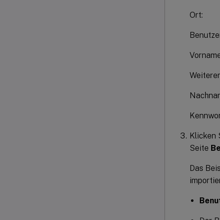
Ort:
Benutze
Vornam
Weitere
Nachna
Kennwor
Klicken 
Seite
Be
Das Beis
importie
Benu