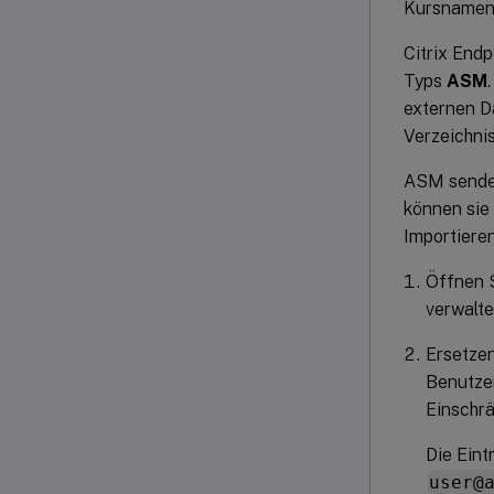
Kursnamen 
Citrix End
Typs
ASM
externen D
Verzeichnis
ASM sendet
können sie
Importiere
Öffnen S
verwalte
Ersetzen
Benutzer
Einschrä
Die Eint
user@