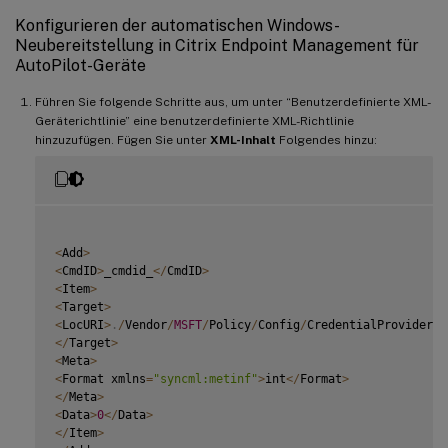
Konfigurieren der automatischen Windows-
Neubereitstellung in Citrix Endpoint Management für
AutoPilot-Geräte
Führen Sie folgende Schritte aus, um unter “Benutzerdefinierte XML-
Geräterichtlinie” eine benutzerdefinierte XML-Richtlinie
hinzuzufügen. Fügen Sie unter
XML-Inhalt
Folgendes hinzu:
<
Add
>
<
CmdID
>
_cmdid_
<
/
CmdID
>
<
Item
>
<
Target
>
<
LocURI
>
.
/
Vendor
/
MSFT
/
Policy
/
Config
/
CredentialProviders
/
<
/
Target
>
<
Meta
>
<
Format xmlns
=
"syncml:metinf"
>
int
<
/
Format
>
<
/
Meta
>
<
Data
>
0
<
/
Data
>
<
/
Item
>