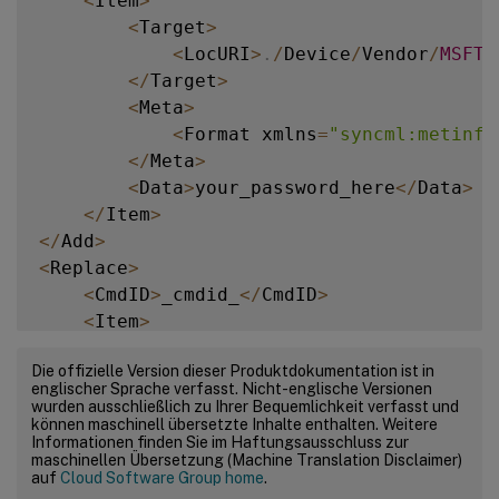
<
Item
>
<
Target
>
<
LocURI
>
.
/
Device
/
Vendor
/
MSFT
/
<
/
Target
>
<
Meta
>
<
Format xmlns
=
"syncml:metinf"
<
/
Meta
>
<
Data
>
your_password_here
<
/
Data
>
<
/
Item
>
<
/
Add
>
<
Replace
>
<
CmdID
>
_cmdid_
<
/
CmdID
>
<
Item
>
<
Target
>
Die offizielle Version dieser Produktdokumentation ist in
<
LocURI
>
.
/
Device
/
Vendor
/
MSFT
/
englischer Sprache verfasst. Nicht-englische Versionen
<
/
Target
>
wurden ausschließlich zu Ihrer Bequemlichkeit verfasst und
können maschinell übersetzte Inhalte enthalten. Weitere
<
Meta
>
Informationen finden Sie im Haftungsausschluss zur
<
Format xmlns
=
"syncml:metinf"
maschinellen Übersetzung (Machine Translation Disclaimer)
auf
Cloud Software Group home
.
<
/
Meta
>