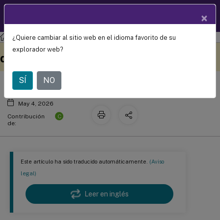
Documentació
×
ES
n de
productos
¿Quiere cambiar al sitio web en el idioma favorito de su
Citrix DaaS
Referencia de la configuración de
Este contenido se ha
Envíe sus comentarios aquí
explorador web?
directiva
traducido automáticamente
de forma dinámica.
SÍ
NO
May 4, 2026
C
Contribución
de:
Este artículo ha sido traducido automáticamente.
(Aviso
legal)
Leer en inglés