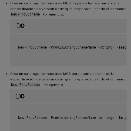
Crea un catálogo de máquinas MCS no persistente a partir de la
especificación de versión de imagen preparada usando el comando
New-ProvScheme
. Por ejemplo,
 New
-
ProvScheme 
-
ProvisioningSchemeName 
<
string
>
-
ImageV
Crea un catálogo de máquinas MCS persistente a partir de la
especificación de versión de imagen preparada usando el comando
New-ProvScheme
. Por ejemplo,
 New
-
ProvScheme 
-
ProvisioningSchemeName 
<
string
>
-
ImageV