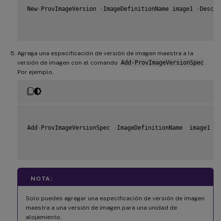
New
-
ProvImageVersion 
-
ImageDefinitionName image1 
-
Descri
Agrega una especificación de versión de imagen maestra a la
versión de imagen con el comando
Add-ProvImageVersionSpec
.
Por ejemplo,
Add
-
ProvImageVersionSpec 
-
ImageDefinitionName  image1  
-
NOTA:
Solo puedes agregar una especificación de versión de imagen
maestra a una versión de imagen para una unidad de
alojamiento.