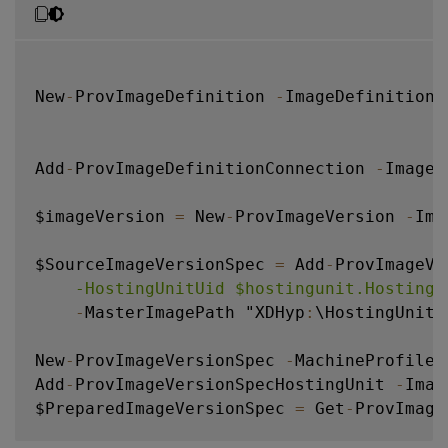
New
-
ProvImageDefinition 
-
ImageDefinitionN
Add
-
ProvImageDefinitionConnection 
-
ImageD
$imageVersion 
=
 New
-
ProvImageVersion 
-
Ima
$SourceImageVersionSpec 
=
 Add
-
ProvImageVe
    -HostingUnitUid $hostingunit.HostingU
-
MasterImagePath "XDHyp
:
\HostingUnits
New
-
ProvImageVersionSpec 
-
MachineProfile 
Add
-
ProvImageVersionSpecHostingUnit 
-
Imag
$PreparedImageVersionSpec 
=
 Get
-
ProvImage