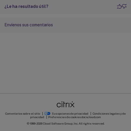
¿Le ha resultado útil?
Envíenos sus comentarios
Comentarios sobre el sitio
Sus opciones de privacidad
Condiciones legales y de
privacidad
Preferencias de cookies
docs.cloud.com
© 1999-
2026
Cloud Software Group, Inc. All rights reserved.