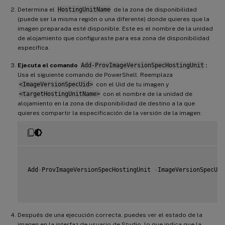
Determina el
HostingUnitName
de la zona de disponibilidad
(puede ser la misma región o una diferente) donde quieres que la
imagen preparada esté disponible. Este es el nombre de la unidad
de alojamiento que configuraste para esa zona de disponibilidad
específica.
Ejecuta el comando
Add-ProvImageVersionSpecHostingUnit
:
Usa el siguiente comando de PowerShell. Reemplaza
<ImageVersionSpecUid>
con el Uid de tu imagen y
<targetHostingUnitName>
con el nombre de la unidad de
alojamiento en la zona de disponibilidad de destino a la que
quieres compartir la especificación de la versión de la imagen:
Add
-
ProvImageVersionSpecHostingUnit 
-
ImageVersionSpecUid
Después de una ejecución correcta, puedes ver el estado de la
imagen en la interfaz de usuario de Studio, lo que indica que la