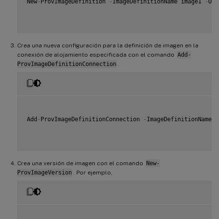
New
-
ProvImageDefinition 
-
ImageDefinitionName image1 
-
OsT
Crea una nueva configuración para la definición de imagen en la
conexión de alojamiento especificada con el comando
Add-
ProvImageDefinitionConnection
.
Add
-
ProvImageDefinitionConnection 
-
ImageDefinitionName i
Crea una versión de imagen con el comando
New-
ProvImageVersion
. Por ejemplo,