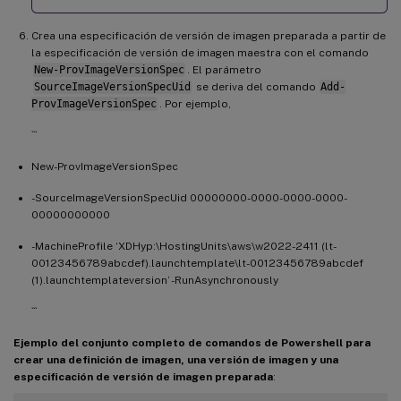
Crea una especificación de versión de imagen preparada a partir de
la especificación de versión de imagen maestra con el comando
New-ProvImageVersionSpec
. El parámetro
SourceImageVersionSpecUid
se deriva del comando
Add-
ProvImageVersionSpec
. Por ejemplo,
```
New-ProvImageVersionSpec
-SourceImageVersionSpecUid 00000000-0000-0000-0000-
00000000000
-MachineProfile ‘XDHyp:\HostingUnits\aws\w2022-2411 (lt-
00123456789abcdef).launchtemplate\lt-00123456789abcdef
(1).launchtemplateversion’ -RunAsynchronously
```
Ejemplo del conjunto completo de comandos de Powershell para
crear una definición de imagen, una versión de imagen y una
especificación de versión de imagen preparada
: