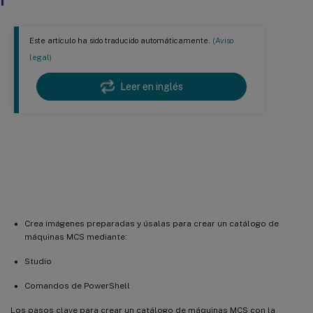
Este artículo ha sido traducido automáticamente.
(Aviso
legal)
Leer en inglés
Crear catálogos con imágenes
preparadas en AWS EC2
Crea imágenes preparadas y úsalas para crear un catálogo de
máquinas MCS mediante:
Studio
Comandos de PowerShell
Los pasos clave para crear un catálogo de máquinas MCS con la