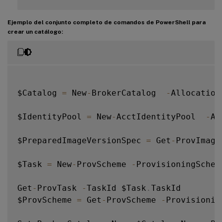
Ejemplo del conjunto completo de comandos de PowerShell para
crear un catálogo:
$Catalog 
=
 New
-
BrokerCatalog  
-
Allocation
$IdentityPool 
=
 New
-
AcctIdentityPool  
-
Al
$PreparedImageVersionSpec 
=
 Get
-
ProvImage
$Task 
=
 New
-
ProvScheme 
-
ProvisioningSchem
Get
-
ProvTask 
-
TaskId $Task
.
TaskId

$ProvScheme 
=
 Get
-
ProvScheme 
-
Provisionin