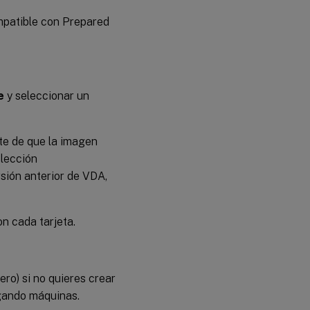
mpatible con Prepared
e
y seleccionar un
ate de que la imagen
elección
sión anterior de VDA,
on cada tarjeta.
ero) si no quieres crear
gando máquinas.