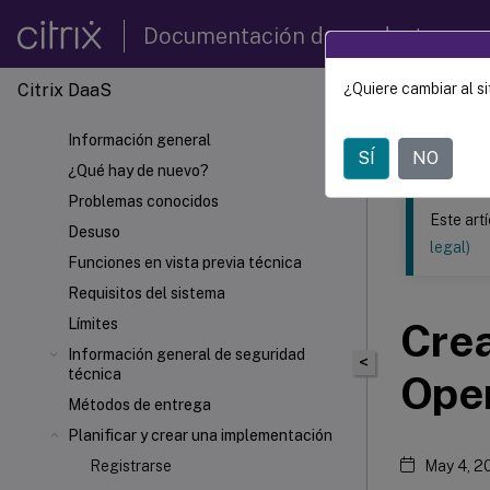
Documentación de productos
Citrix DaaS
¿Quiere cambiar al si
Este contenid
Información general
Citrix 
SÍ
NO
¿Qué hay de nuevo?
Problemas conocidos
Este art
Desuso
legal)
Funciones en vista previa técnica
Requisitos del sistema
Límites
Crea
Información general de seguridad
<
técnica
Ope
Métodos de entrega
Planificar y crear una implementación
Registrarse
May 4, 2