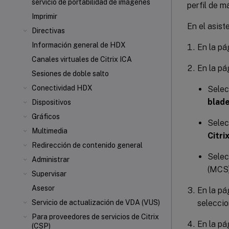
servicio de portabilidad de imágenes
perfil de 
Imprimir
En el asist
Directivas
Información general de HDX
En la p
Canales virtuales de Citrix ICA
En la p
Sesiones de doble salto
Conectividad HDX
Sele
blad
Dispositivos
Gráficos
Selec
Multimedia
Citri
Redirección de contenido general
Selec
Administrar
(MCS
Supervisar
Asesor
En la p
seleccio
Servicio de actualización de VDA (VUS)
Para proveedores de servicios de Citrix
En la p
(CSP)