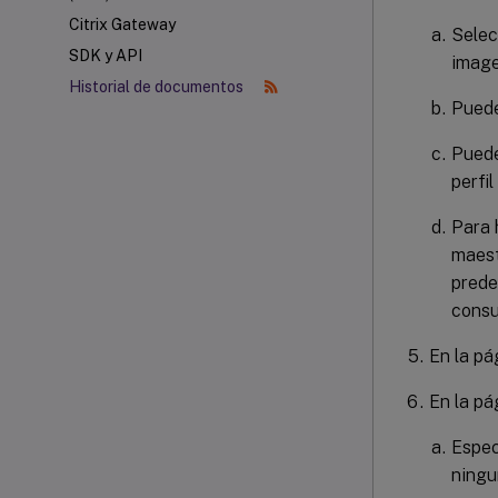
Citrix Gateway
Selec
SDK y API
image
Historial de documentos
Puede
Puede
perfi
Para 
maest
prede
consu
En la p
En la p
Espec
ningu