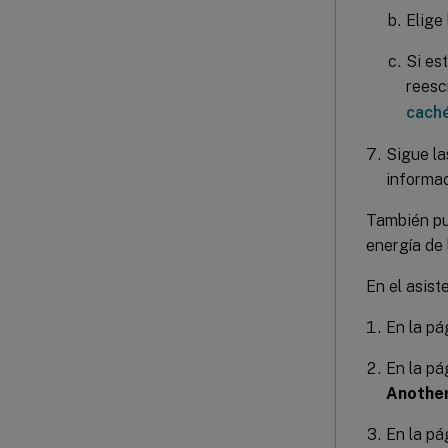
Elige
Si es
reesc
cach
Sigue la
informac
También pu
energía de 
En el asist
En la p
En la p
Another
En la p