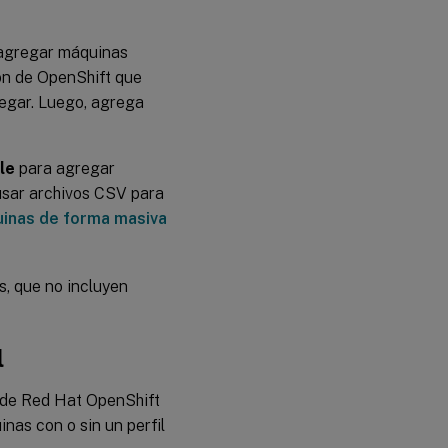
agregar máquinas
ón de OpenShift que
regar. Luego, agrega
le
para agregar
usar archivos CSV para
inas de forma masiva
s, que no incluyen
l
 de Red Hat OpenShift
as con o sin un perfil