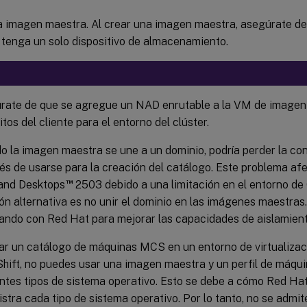
a imagen maestra. Al crear una imagen maestra, asegúrate d
tenga un solo dispositivo de almacenamiento.
rate de que se agregue un NAD enrutable a la VM de imagen
itos del cliente para el entorno del clúster.
 la imagen maestra se une a un dominio, podría perder la con
s de usarse para la creación del catálogo. Este problema afec
™
and Desktops
2503 debido a una limitación en el entorno de
ón alternativa es no unir el dominio en las imágenes maestras.
jando con Red Hat para mejorar las capacidades de aislamient
ear un catálogo de máquinas MCS en un entorno de virtualiza
hift, no puedes usar una imagen maestra y un perfil de máqu
entes tipos de sistema operativo. Esto se debe a cómo Red Ha
stra cada tipo de sistema operativo. Por lo tanto, no se admi