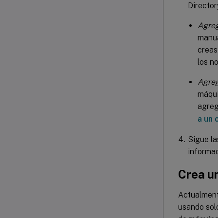
Director
Agre
manua
creas
los n
Agreg
máqui
agreg
a un 
Sigue la
informac
Crea u
Actualment
usando sol