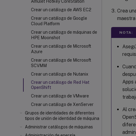
Amulet Hotkey CoreStation
Crear un catálogo de AWS EC2
Crea un
maestra 
Crear un catálogo de Google
Cloud Platform
Crear un catálogo de máquinas de
NOTA:
HPE Moonshot
Asegú
Crear un catálogo de Microsoft
Azure
requis
Crear un catálogo de Microsoft
SCVMM
Cuando
despué
Crear un catálogo de Nutanix
Apps 
Crear un catálogo de Red Hat
OpenShift
soluci
Crear un catálogo de VMware
traba
Crear un catálogo de XenServer
Al cr
Grupos de identidades de diferentes
OpenS
tipos de unión de identidad de máquina
difer
Administrar catálogos de máquinas
admini
Administración de energía