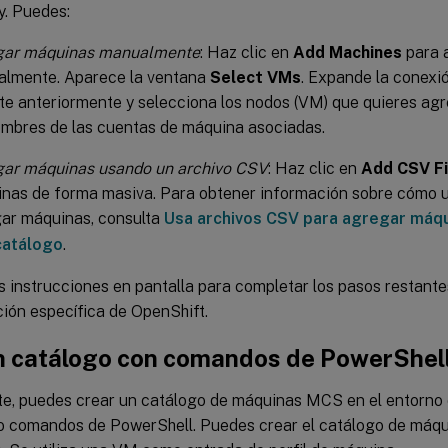
y. Puedes:
gar máquinas manualmente
: Haz clic en
Add Machines
para 
lmente. Aparece la ventana
Select VMs
. Expande la conexi
te anteriormente y selecciona los nodos (VM) que quieres ag
ombres de las cuentas de máquina asociadas.
ar máquinas usando un archivo CSV
: Haz clic en
Add CSV Fi
nas de forma masiva. Para obtener información sobre cómo 
ar máquinas, consulta
Usa archivos CSV para agregar máqu
catálogo
.
s instrucciones en pantalla para completar los pasos restante
ión específica de OpenShift.
n catálogo con comandos de PowerShel
e, puedes crear un catálogo de máquinas MCS en el entorno
o comandos de PowerShell. Puedes crear el catálogo de máquin