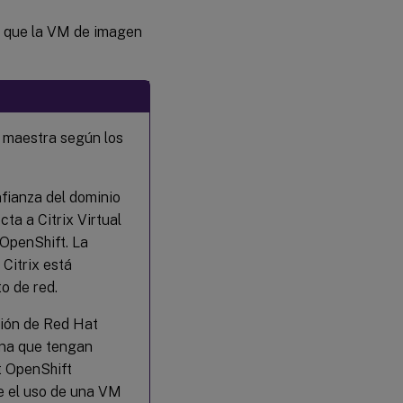
e que la VM de imagen
 maestra según los
fianza del dominio
ta a Citrix Virtual
 OpenShift. La
 Citrix está
o de red.
ción de Red Hat
ina que tengan
t OpenShift
te el uso de una VM