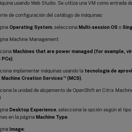
máquina usando Web Studio. Se utiliza una VM como entrada de
ente de configuración del catálogo de máquinas:
ágina
Operating System
, selecciona
Multi-session OS
o
Sin
ágina Machine Management:
cciona
Machines that are power managed (for example, vir
e PCs)
.
ciona implementar máquinas usando la
tecnología de aprovi
™
x Machine Creation Services
(MCS)
.
ciona la unidad de alojamiento de OpenShift en Citrix Machin
)
ágina
Desktop Experience
, selecciona la opción según el tip
nes en la página
Machine Type
.
ágina
Image
: