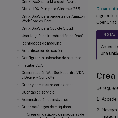
Citrix DaaS para Microsoft Azure
Crear cat
Citrix HDX
Plus para Windows 365
siguiente i
Citrix DaaS para paquetes de Amazon
WorkSpaces Core
OpenShift.
Citrix DaaS para Google Cloud
NOTA:
Usar la guía de introducción de DaaS
Identidades de máquina
Antes de
Autenticación de sesión
una unid
Configurar la ubicación de recursos
Instalar VDA
Comunicación WebSocket entre VDA
Crea
y Delivery Controller
Crear y administrar conexiones
Se requier
Cuentas de servicio
Accede a
Administración de imágenes
Crear catálogos de máquinas
Navega
Crear un catálogo de máquinas de
imagen 