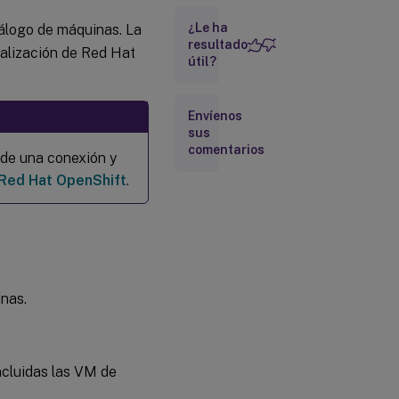
¿Le ha
tálogo de máquinas. La
Qué hacer a
continuación
resultado
ualización de Red Hat
útil?
Más
información
Envíenos
sus
comentarios
 de una conexión y
 Red Hat OpenShift
.
nas.
incluidas las VM de