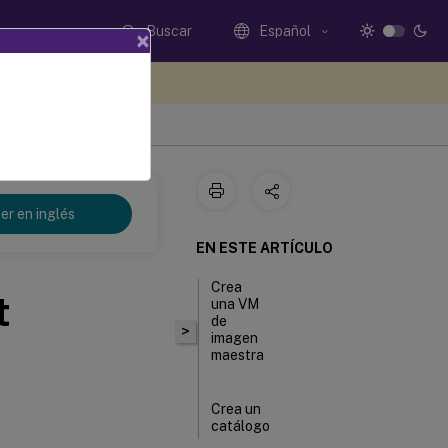
Buscar
Español
×
e sus comentarios aquí
er en inglés
EN ESTE ARTÍCULO
Crea
t
una VM
de
>
imagen
maestra
Crea un
catálogo