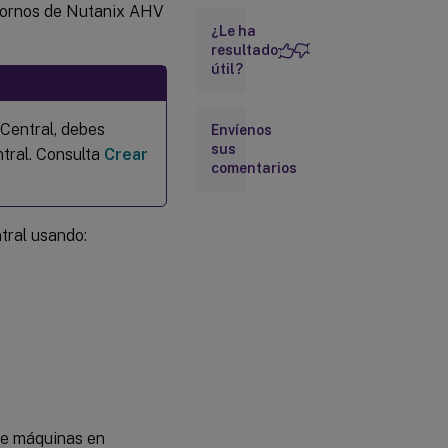
ntornos de Nutanix AHV
de máquinas
¿Le ha
a la
conexión de
resultado
host de
útil?
Nutanix
AHV Prism
Central
Central, debes
Envíenos
administrada
sus
tral. Consulta
Crear
por Citrix
comentarios
Más
información
tral usando:
de máquinas en