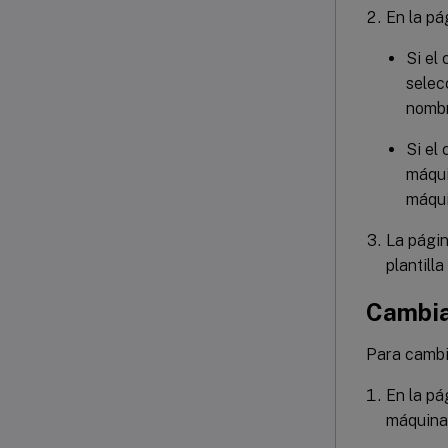
En la p
Si el
selec
nombr
Si el
máqui
máqui
La pági
plantill
Cambia
Para cambia
En la p
máquinas