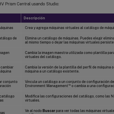
V Prism Central usando Studio:
Descripción
máquinas
Crea y agrega máquinas virtuales al catálogo de máqu
atálogo de
Elimina un catálogo de máquinas. Puedes elegir elimina
al mismo tiempo o dejar las máquinas virtuales persiste
imagen
Cambia la imagen maestra utilizada como plantilla par
virtuales del catálogo.
 cambiar
Cambia la versión de la plantilla del perfil de máquina 
máquina
máquina a un catálogo existente.
ar conjunto
Vincula un catálogo a un conjunto de configuración 
™
uración
Environment Management
o cambia a una configurac
 catálogo
Modifica las configuraciones del catálogo, como las N
as
virtuales.
Ve al nodo
Buscar
para ver todas las máquinas virtual
nas