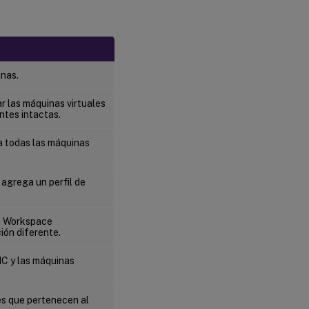
inas.
r las máquinas virtuales
ntes intactas.
a todas las máquinas
o agrega un perfil de
de Workspace
ión diferente.
IC y las máquinas
es que pertenecen al