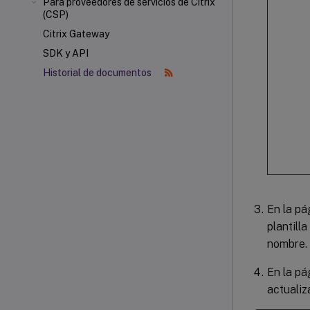
Para proveedores de servicios de Citrix
(CSP)
Citrix Gateway
SDK y API
Historial de documentos
En la p
plantill
nombre.
En la p
actualiz