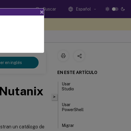
Buscar
Español
×
e sus comentarios aquí
er en inglés
EN ESTE ARTÍCULO
Usar
 Nutanix
Studio
>
Usar
PowerShell
Migrar
istran un catálogo de
catálogos