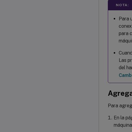
NOTA:
Para 
conex
para 
máquin
Cuando
Las p
del h
Cambi
Agregar
Para agrega
En la p
máquinas