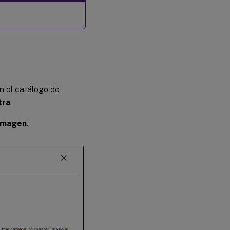
en el catálogo de
tra
.
 imagen
.