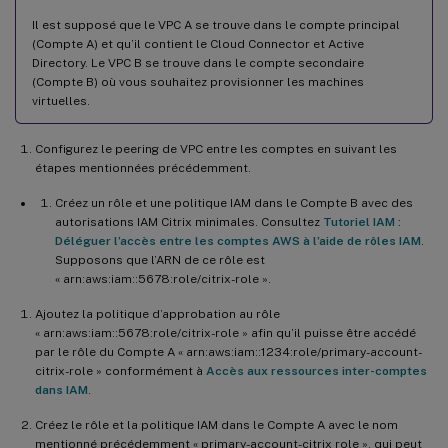
Il est supposé que le VPC A se trouve dans le compte principal
(Compte A) et qu’il contient le Cloud Connector et Active
Directory. Le VPC B se trouve dans le compte secondaire
(Compte B) où vous souhaitez provisionner les machines
virtuelles.
Configurez le peering de VPC entre les comptes en suivant les
étapes mentionnées précédemment.
Créez un rôle et une politique IAM dans le Compte B avec des
autorisations IAM Citrix minimales. Consultez
Tutoriel IAM :
Déléguer l’accès entre les comptes AWS à l’aide de rôles IAM
.
Supposons que l’ARN de ce rôle est
« arn:aws:iam::5678:role/citrix-role ».
Ajoutez la politique d’approbation au rôle
« arn:aws:iam::5678:role/citrix-role » afin qu’il puisse être accédé
par le rôle du Compte A « arn:aws:iam::1234:role/primary-account-
citrix-role » conformément à
Accès aux ressources inter-comptes
dans IAM
.
Créez le rôle et la politique IAM dans le Compte A avec le nom
mentionné précédemment « primary-account-citrix role », qui peut