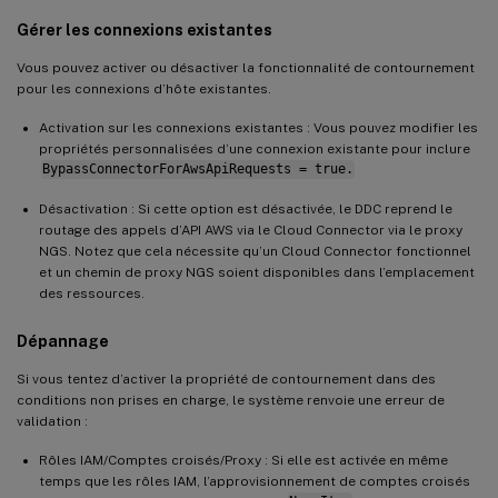
    -HypervisorAddress "https://workspace
Gérer les connexions existantes
-
Persist 
-
Scope @
(
)
`
    -CustomProperties $custProp 
`
Vous pouvez activer ou désactiver la fonctionnalité de contournement
-
UserName $apiKey 
-
SecurePassword $se
pour les connexions d’hôte existantes.
-
ZoneUid $zoneUid 

Activation sur les connexions existantes : Vous pouvez modifier les
propriétés personnalisées d’une connexion existante pour inclure
New
-
BrokerHypervisorConnection 
-
HypHyperv
BypassConnectorForAwsApiRequests = true.
Désactivation : Si cette option est désactivée, le DDC reprend le
routage des appels d’API AWS via le Cloud Connector via le proxy
NGS. Notez que cela nécessite qu’un Cloud Connector fonctionnel
et un chemin de proxy NGS soient disponibles dans l’emplacement
des ressources.
Dépannage
Si vous tentez d’activer la propriété de contournement dans des
conditions non prises en charge, le système renvoie une erreur de
validation :
Rôles IAM/Comptes croisés/Proxy : Si elle est activée en même
temps que les rôles IAM, l’approvisionnement de comptes croisés