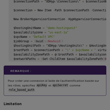
$connectionPath 
=
 "XDHyp
:
\Connections\" 
+
 $connectionName
$connection 
=
 New
-
Item 
-
Path $connectionPath 
-
Connection
New
-
BrokerHypervisorConnection 
-
HypHypervisorConnectionU
$hostingUnitName 
=
"demo-hostingunit"
$availabilityzone 
=
"us-east-1a"
$vpcName 
=
"Default VPC"
$jobGroup 
=
[
Guid
]
:
:
NewGuid
(
)
$hostingUnitPath 
=
 "XDHyp
:
\HostingUnits\" 
+
 $HostingUnit
$rootPath 
=
 $connectionPath 
+
"\" + $vpcName + "
.
virtual
$availabilityZonePath 
=
 @
(
$rootPath 
+
 $availabilityzone 
$networkPaths 
=
(
Get
-
ChildItem $availabilityZonePath
[
0
]
New
-
Item 
-
Path $hostingUnitPath 
-
AvailabilityZonePath $a
REMARQUE :
Pour créer une connexion à l’aide de l’authentification basée sur
les rôles, spécifiez
apiKey
et
apiSecret
comme
role_based_auth
.
Limitation