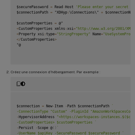
$securePassword 
=
 Read
-
Host 
'Please enter your secret ke
$connectionPath 
=
 "XDHyp
:
\Connections\" 
+
 $connectionName
$customProperties 
=
<
CustomProperties xmlns
:
xsi
=
"http://www.w3.org/2001/XMLS
<
Property xsi
:
type
=
"StringProperty"
 Name
=
"UseSystemProxy
<
/
CustomProperties
>
"@

Créez une connexion d’hébergement. Par exemple :
$connection 
=
 New
-
Item 
-
Path $connectionPath 
`
-ConnectionType "Custom" -PluginId "AmazonWorkSpacesCore
-
HypervisorAddress 
"<https://workspaces-instances.$($clo
-CustomProperties> $customProperties 
`
-
Persist 
-
Scope @
(
)
`
-UserName $apiKey -SecurePassword $securePassword 
`