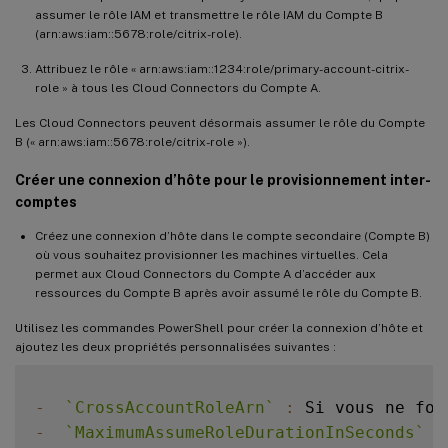
assumer le rôle IAM et transmettre le rôle IAM du Compte B
(arn:aws:iam::5678:role/citrix-role).
Attribuez le rôle « arn:aws:iam::1234:role/primary-account-citrix-
role » à tous les Cloud Connectors du Compte A.
Les Cloud Connectors peuvent désormais assumer le rôle du Compte
B (« arn:aws:iam::5678:role/citrix-role »).
Créer une connexion d’hôte pour le provisionnement inter-
comptes
Créez une connexion d’hôte dans le compte secondaire (Compte B)
où vous souhaitez provisionner les machines virtuelles. Cela
permet aux Cloud Connectors du Compte A d’accéder aux
ressources du Compte B après avoir assumé le rôle du Compte B.
Utilisez les commandes PowerShell pour créer la connexion d’hôte et
ajoutez les deux propriétés personnalisées suivantes :
-
`
CrossAccountRoleArn
`
:
 Si vous ne fou
-
`
MaximumAssumeRoleDurationInSeconds
`
: