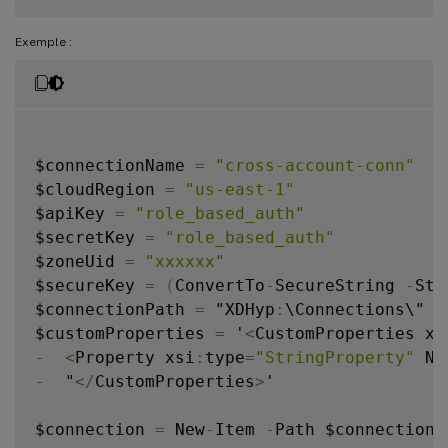
Exemple :
$connectionName 
=
"cross-account-conn"
$cloudRegion 
=
"us-east-1"
$apiKey 
=
"role_based_auth"
$secretKey 
=
"role_based_auth"
$zoneUid 
=
"xxxxxx"
$secureKey 
=
(
ConvertTo
-
SecureString 
-
Str
$connectionPath 
=
 "XDHyp
:
\Connections\" 
+
$customProperties 
=
 '
<
CustomProperties xm
-
<
Property xsi
:
type
=
"StringProperty"
 Na
-
  "
<
/
CustomProperties
>
'

$connection 
=
 New
-
Item 
-
Path $connectionP