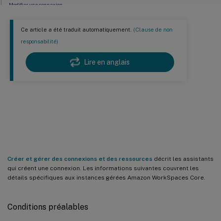
Modifier une connexion
URL du point de terminaison de service
Ce article a été traduit automatiquement.
(Clause de non
Autorisations AWS requises
responsabilité)
Étapes suivantes
Lire en anglais
Plus d’informations
Connexion aux instances gérées
Amazon WorkSpaces Core
Créer et gérer des connexions et des ressources
décrit les assistants
qui créent une connexion. Les informations suivantes couvrent les
détails spécifiques aux instances gérées Amazon WorkSpaces Core.
Conditions préalables