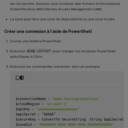
de clé secrète. Assurez-vous d’utiliser des fichiers d’informations
d’identification AWS Identity Access Management (IAM).
La zone peut être une zone de disponibilité ou une zone locale.
Créer une connexion à l’aide de PowerShell
Ouvrez une fenêtre PowerShell.
Exécutez
asnp citrix*
pour charger les modules PowerShell
spécifiques à Citrix.
Exécutez les commandes suivantes. Voici un exemple :
$connectionName 
=
"demo-hostingconnection"
$cloudRegion 
=
"us-east-1"
$apiKey 
=
"aaaaaaaaaaaaaaaaaaaa"
$apiSecret 
=
 “bbbbb”

$secureKey 
=
 ConvertTo
-
SecureString 
-
String $apiSecret

$zoneUid 
=
"00000000-0000-0000-0000-000000000000"