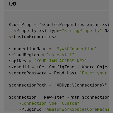
$custProp 
=
 '
<
CustomProperties xmlns
:
xsi
=
<
Property xsi
:
type
=
"StringProperty"
 Nam
<
/
CustomProperties
>
' 

$connectionName 
=
"MyWSCConnection"
$cloudRegion 
=
"us-east-1"
$apiKey 
=
"YOUR_IAM_ACCESS_KEY"
$zoneUid 
=
(
Get
-
ConfigZone 
|
 Where
-
Object
$securePassword 
=
 Read
-
Host 
'Enter your I
$connectionPath 
=
 "XDHyp
:
\Connections\" 
+
$connection 
=
 New
-
Item 
-
Path $connectionP
    -ConnectionType "Custom" 
`
-
PluginId 
"AmazonWorkSpacesCoreMachin