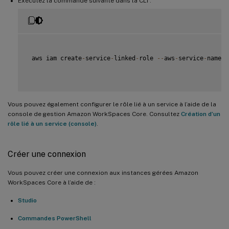
Exécutez la commande suivante dans la CLI :
 aws iam create
-
service
-
linked
-
role 
--
aws
-
service
-
name w
Vous pouvez également configurer le rôle lié à un service à l’aide de la
console de gestion Amazon WorkSpaces Core. Consultez
Création d’un
rôle lié à un service (console)
.
Créer une connexion
Vous pouvez créer une connexion aux instances gérées Amazon
WorkSpaces Core à l’aide de :
Studio
Commandes PowerShell