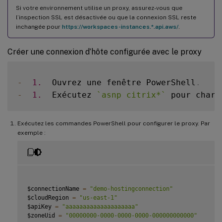
Si votre environnement utilise un proxy, assurez-vous que
l’inspection SSL est désactivée ou que la connexion SSL reste
inchangée pour
https://workspaces-instances.*.api.aws/
.
Créer une connexion d’hôte configurée avec le proxy
-
1.
  Ouvrez une fenêtre PowerShell
.
-
1.
  Exécutez 
`
asnp citrix*
`
 pour charg
Exécutez les commandes PowerShell pour configurer le proxy. Par
exemple :
$connectionName 
=
"demo-hostingconnection"
$cloudRegion 
=
"us-east-1"
$apiKey 
=
"aaaaaaaaaaaaaaaaaaaa"
$zoneUid 
=
"00000000-0000-0000-0000-000000000000"