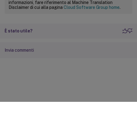
informazioni, fare riferimento al Machine Translation
Disclaimer di cui alla pagina
Cloud Software Group home
.
È stato utile?
Invia commenti