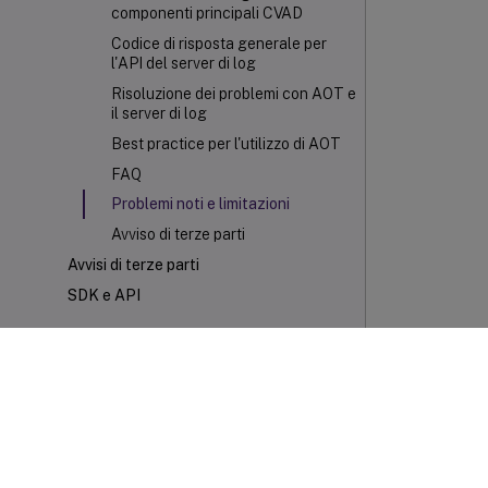
componenti principali CVAD
Codice di risposta generale per
l'API del server di log
Risoluzione dei problemi con AOT e
il server di log
Best practice per l'utilizzo di AOT
FAQ
Problemi noti e limitazioni
Avviso di terze parti
Avvisi di terze parti
SDK e API