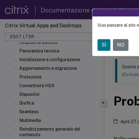
Citrix Virtual Apps and Desktops 7 2507
LTSR
Documentazione dei prodotti
Novità
Problemi noti
Citrix Virtual Apps and Desktops
Vuoi passare al sito 
Questo conten
automatica.
Deprecazione
2507 LTSR
Requisiti di sistema
SÌ
NO
Citrix 
Panoramica tecnica
Installazione e configurazione
Questo a
Aggiornamento e migrazione
(Esclusio
Protezione
Connettività HDX
Dispositivi
Prob
<
Grafica
Seamless
Multimedia
April 27,
Reindirizzamento generale del
contenuto
Nella vers