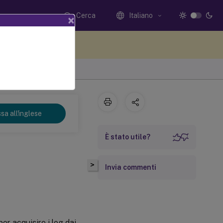
Cerca
Italiano
×
i qui i tuoi commenti
sa all'inglese
È stato utile?
>
Invia commenti
r acquisire i log dai