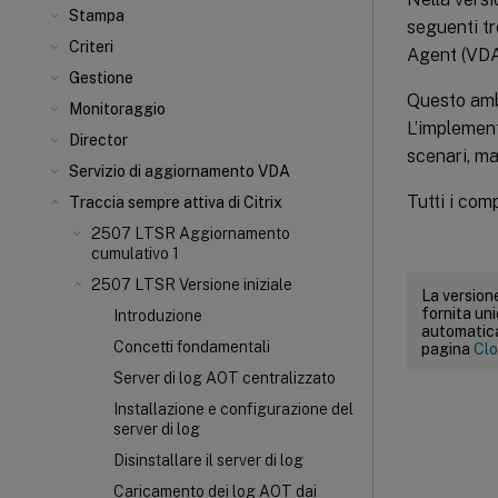
Stampa
seguenti tr
Criteri
Agent (VDA
Gestione
Questo ambi
Monitoraggio
L’implement
Director
scenari, ma
Servizio di aggiornamento VDA
Tutti i com
Traccia sempre attiva di Citrix
2507 LTSR Aggiornamento
cumulativo 1
2507 LTSR Versione iniziale
La versione
fornita un
Introduzione
automatica.
Concetti fondamentali
pagina
Clo
Server di log AOT centralizzato
Installazione e configurazione del
server di log
Disinstallare il server di log
Caricamento dei log AOT dai