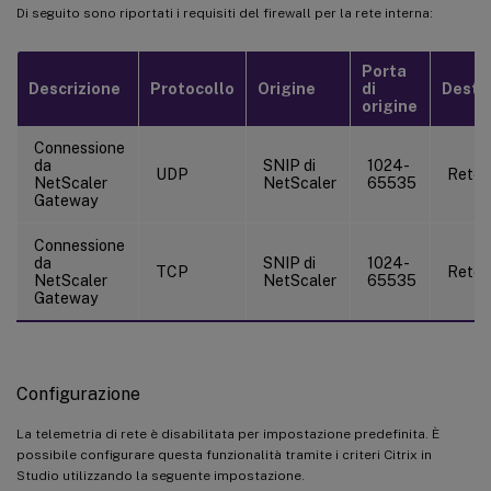
Di seguito sono riportati i requisiti del firewall per la rete interna:
Porta
Descrizione
Protocollo
Origine
di
Desti
origine
Connessione
da
SNIP di
1024-
UDP
Rete 
NetScaler
NetScaler
65535
Gateway
Connessione
da
SNIP di
1024-
TCP
Rete 
NetScaler
NetScaler
65535
Gateway
Configurazione
La telemetria di rete è disabilitata per impostazione predefinita. È
possibile configurare questa funzionalità tramite i criteri Citrix in
Studio utilizzando la seguente impostazione.