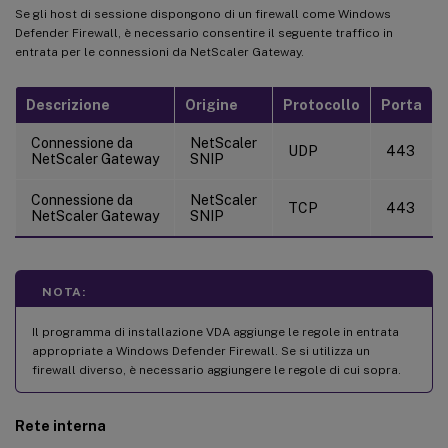
Se gli host di sessione dispongono di un firewall come Windows
Defender Firewall, è necessario consentire il seguente traffico in
entrata per le connessioni da NetScaler Gateway.
Descrizione
Origine
Protocollo
Porta
Connessione da
NetScaler
UDP
443
NetScaler Gateway
SNIP
Connessione da
NetScaler
TCP
443
NetScaler Gateway
SNIP
NOTA:
Il programma di installazione VDA aggiunge le regole in entrata
appropriate a Windows Defender Firewall. Se si utilizza un
firewall diverso, è necessario aggiungere le regole di cui sopra.
Rete interna