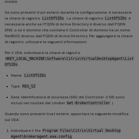
iniziale.
Se sono presenti trust esterni durante la configurazione, è necessaria
la chiave di registro
ListOfSIDs
. La chiave di registro
ListOfSIDs
è
necessaria anche se l’FQDN di Active Directory è diverso dall’FQDN
DNS, o se il dominio che contiene il Controller di dominio ha un nome
NetBIOS diverso dall’FQDN di Active Directory. Per aggiungere la chiave
di registro, utilizzare le seguenti informazioni:
Per il VDA, individuare la chiave di registro
HKEY_LOCAL_MACHINE\Software\Citrix\VirtualDesktopAgent\List
OfSIDs
.
Name:
ListOfSIDs
Type:
REG_SZ
Data: Identificatore di sicurezza (SID) dei Controller. (I SID sono
inclusi nei risultati del cmdlet
Get-BrokerController
.)
Quando sono presenti trust esterni, apportare la seguente modifica
sul VDA:
Individuare il file
Program Files\Citrix\Virtual Desktop
Agent\brokeragent.exe.config
.