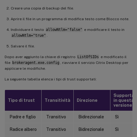
Creare una copia di backup del file.
Aprire il file in un programma di modifica testo come Blocco note.
Individuare il testo
allowNtlm="false"
e modificare il testo in
allowNtlm="true"
.
Salvare il file.
Dopo aver aggiunto la chiave di registro
ListOfSIDs
e modificato il
file
brokeragent.exe.config
, riavviare il servizio Citrix Desktop per
applicare le modifiche.
La seguente tabella elenca i tipi di trust supportati:
Supportat
Tipo di trust
Transitività
Direzione
in questa
versione
Padre e figlio
Transitivo
Bidirezionale
Sì
Radice albero
Transitivo
Bidirezionale
Sì