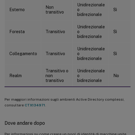
Unidirezionale
Non
Esterno
o
Sì
transitivo
bidirezionale
Unidirezionale
Foresta
Transitivo
o
Sì
bidirezionale
Unidirezionale
Collegamento
Transitivo
o
Sì
bidirezionale
Transitivo o
Unidirezionale
Realm
non
o
No
transitivo
bidirezionale
Per maggiori informazioni sugli ambienti Active Directory complessi,
consultare
CTX134971
.
Dove andare dopo
Per informazioni su come creare un pool di identità di macchine unite