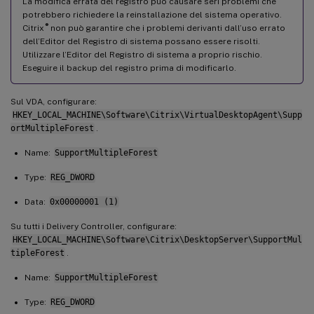
La modifica errata del registro può causare seri problemi che
potrebbero richiedere la reinstallazione del sistema operativo.
®
Citrix
non può garantire che i problemi derivanti dall’uso errato
dell’Editor del Registro di sistema possano essere risolti.
Utilizzare l’Editor del Registro di sistema a proprio rischio.
Eseguire il backup del registro prima di modificarlo.
Sul VDA, configurare:
HKEY_LOCAL_MACHINE\Software\Citrix\VirtualDesktopAgent\Supp
ortMultipleForest
.
Name:
SupportMultipleForest
Type:
REG_DWORD
Data:
0x00000001 (1)
Su tutti i Delivery Controller, configurare:
HKEY_LOCAL_MACHINE\Software\Citrix\DesktopServer\SupportMul
tipleForest
.
Name:
SupportMultipleForest
Type:
REG_DWORD