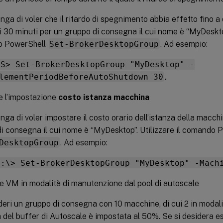
nga di voler che il ritardo di spegnimento abbia effetto fino 
i 30 minuti per un gruppo di consegna il cui nome è “MyDesktop”
 PowerShell
Set-BrokerDesktopGroup
. Ad esempio:
PS> Set-BrokerDesktopGroup "MyDesktop" -
lementPeriodBeforeAutoShutdown 30
.
e l’impostazione
costo istanza macchina
nga di voler impostare il costo orario dell’istanza della macchi
i consegna il cui nome è “MyDesktop”. Utilizzare il comando
DesktopGroup
. Ad esempio:
C:\> Set-BrokerDesktopGroup "MyDesktop" -Mach
e VM in modalità di manutenzione dal pool di autoscale
deri un gruppo di consegna con 10 macchine, di cui 2 in modal
 del buffer di Autoscale è impostata al 50%. Se si desidera e