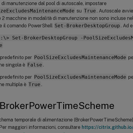
 di manutenzione dal pool di autoscale, impostare
izeExcludesMaintenanceMode
su
True
. Autoscale avvi
e 2 macchine in modalità di manutenzione non sono incluse nel
re il comando PowerShell
Set-BrokerDesktopGroup
. Ad 
C:\> Set-BrokerDesktopGroup -PoolSizeExcludes
e
e predefinito per
PoolSizeExcludesMaintenanceMode
pe
ne singola è
False
.
e predefinito per
PoolSizeExcludesMaintenanceMode
pe
ne multipla è
True
.
BrokerPowerTimeScheme
chema temporale di alimentazione (BrokerPowerTimeScheme) 
Per maggiori informazioni, consultare
https://citrix.github.i