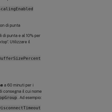
scalingEnabled
non di punta
i di punta e al 10% per
p”. Utilizzare il
BufferSizePercent
ne
a 60 minuti per i
 di consegna il cui nome
opGroup
. Ad esempio:
DisconnectTimeout