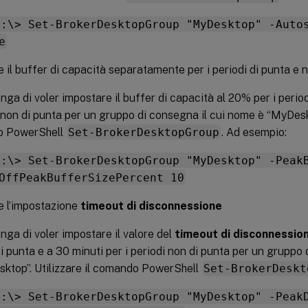
C:\> Set-BrokerDesktopGroup "MyDesktop" -Auto
e
 il buffer di capacità separatamente per i periodi di punta e 
nga di voler impostare il buffer di capacità al 20% per i period
i non di punta per un gruppo di consegna il cui nome è “MyDeskto
 PowerShell
Set-BrokerDesktopGroup
. Ad esempio:
C:\> Set-BrokerDesktopGroup "MyDesktop" -Peak
OffPeakBufferSizePercent 10
e l’impostazione
timeout di disconnessione
nga di voler impostare il valore del
timeout di disconnessio
di punta e a 30 minuti per i periodi non di punta per un gruppo
ktop”. Utilizzare il comando PowerShell
Set-BrokerDeskt
C:\> Set-BrokerDesktopGroup "MyDesktop" -Peak