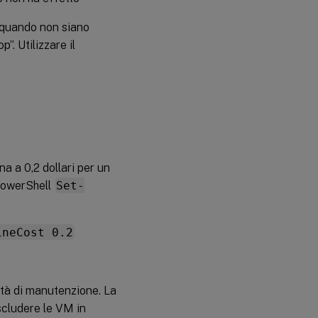
a quando non siano
. Utilizzare il
na a 0,2 dollari per un
 PowerShell
Set-
ineCost 0.2
ità di manutenzione. La
scludere le VM in