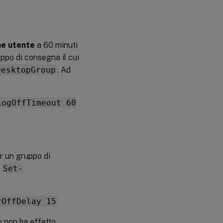
ne utente
a 60 minuti
uppo di consegna il cui
DesktopGroup
. Ad
LogOffTimeout 60
er un gruppo di
l
Set-
rOffDelay 15
o non ha effetto