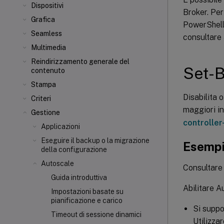
Dispositivi
Broker. Per
Grafica
PowerShell 
Seamless
consultare
Multimedia
Reindirizzamento generale del
Set-
contenuto
Stampa
Disabilita 
Criteri
maggiori i
Gestione
controlle
Applicazioni
Eseguire il backup o la migrazione
Esemp
della configurazione
Autoscale
Consultare 
Guida introduttiva
Abilitare A
Impostazioni basate su
pianificazione e carico
Si suppo
Timeout di sessione dinamici
Utilizza