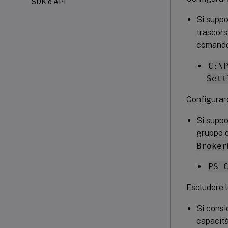
SDK e API
Si suppo
trascors
comando
C:\
Sett
Configurar
Si suppo
gruppo d
Broker
PS 
Escludere l
Si consi
capacità