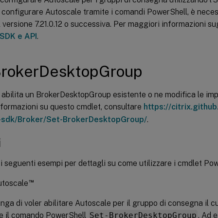
 configurare Autoscale tramite i comandi PowerShell, è necess
versione 7.21.0.12 o successiva. Per maggiori informazioni s
SDK e API
.
BrokerDesktopGroup
o abilita un BrokerDesktopGroup esistente o ne modifica le imp
nformazioni su questo cmdlet, consultare
https://citrix.github
r-sdk/Broker/Set-BrokerDesktopGroup/
.
i
i seguenti esempi per dettagli su come utilizzare i cmdlet Pow
™
utoscale
nga di voler abilitare Autoscale per il gruppo di consegna il 
re il comando PowerShell
Set-BrokerDesktopGroup
. Ad 