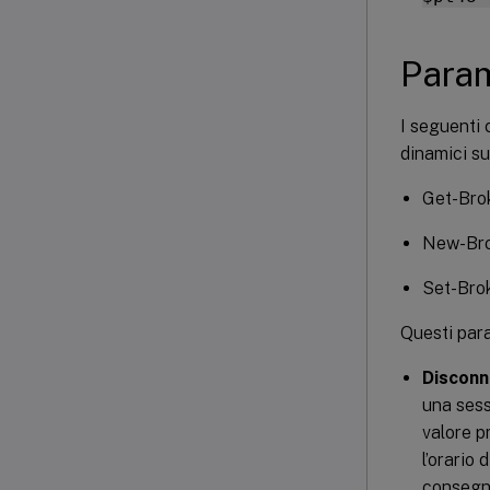
Param
I seguenti 
dinamici su
Get-Bro
New-Bro
Set-Bro
Questi para
Discon
una sess
valore p
l’orario
consegna