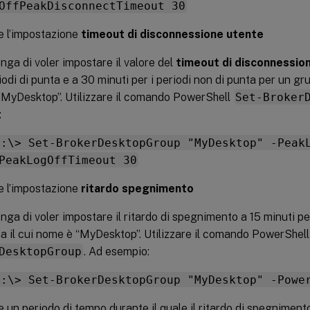
OffPeakDisconnectTimeout 30
e l’impostazione
timeout di disconnessione utente
nga di voler impostare il valore del
timeout di disconnessio
riodi di punta e a 30 minuti per i periodi non di punta per un gr
MyDesktop”. Utilizzare il comando PowerShell
Set-Broker
:
C:\> Set-BrokerDesktopGroup "MyDesktop" -Peak
PeakLogOffTimeout 30
e l’impostazione
ritardo spegnimento
nga di voler impostare il ritardo di spegnimento a 15 minuti p
 il cui nome è “MyDesktop”. Utilizzare il comando PowerShel
DesktopGroup
. Ad esempio:
C:\> Set-BrokerDesktopGroup "MyDesktop" -Powe
 un periodo di tempo durante il quale il ritardo di spegniment