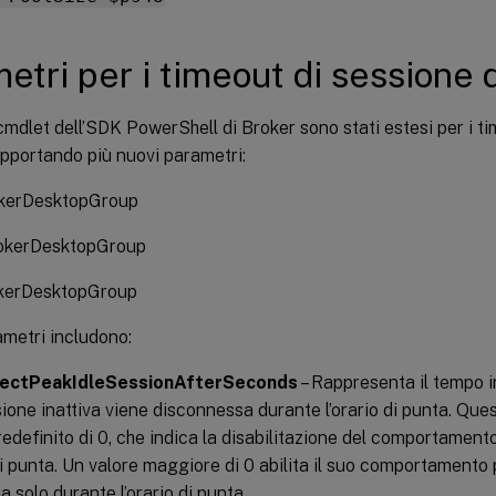
etri per i timeout di sessione 
cmdlet dell’SDK PowerShell di Broker sono stati estesi per i t
pportando più nuovi parametri:
kerDesktopGroup
kerDesktopGroup
kerDesktopGroup
metri includono:
nectPeakIdleSessionAfterSeconds
– Rappresenta il tempo i
ione inattiva viene disconnessa durante l’orario di punta. Que
redefinito di 0, che indica la disabilitazione del comportamen
 di punta. Un valore maggiore di 0 abilita il suo comportamento 
 solo durante l’orario di punta.