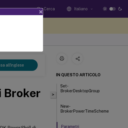
Cerca
Italiano
×
i qui i tuoi commenti
sa all'inglese
IN QUESTO ARTICOLO
Set-
 Broker
BrokerDesktopGroup
>
New-
BrokerPowerTimeScheme
Parametri
’SDK PowerShell di