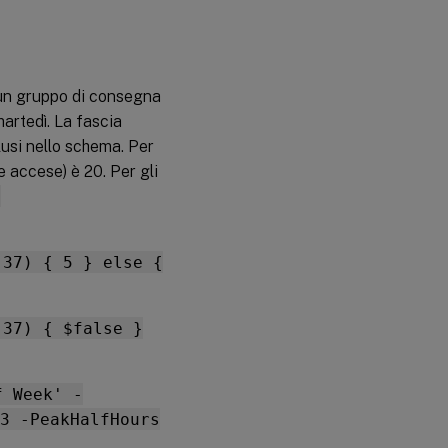
 un gruppo di consegna
 martedì. La fascia
clusi nello schema. Per
e accese) è 20. Per gli
-
 37) { 5 } else {
 37) { $false }
f Week' -
3 -PeakHalfHours