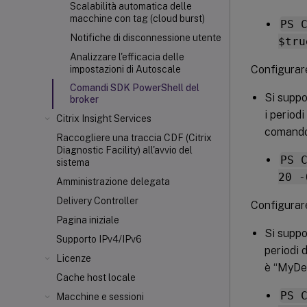
Scalabilità automatica delle
macchine con tag (cloud burst)
PS 
Notifiche di disconnessione utente
$tru
Analizzare l'efficacia delle
Configurare
impostazioni di Autoscale
Comandi SDK PowerShell del
Si suppo
broker
i period
Citrix Insight Services
comando
Raccogliere una traccia CDF (Citrix
Diagnostic Facility) all'avvio del
PS 
sistema
20 -
Amministrazione delegata
Delivery Controller
Configurar
Pagina iniziale
Si suppo
Supporto IPv4/IPv6
periodi 
Licenze
è “MyDes
Cache host locale
PS 
Macchine e sessioni