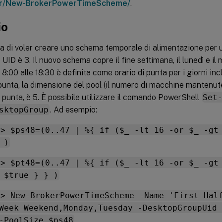
er/New-BrokerPowerTimeScheme/
.
io
a di voler creare uno schema temporale di alimentazione per
e UID è 3. Il nuovo schema copre il fine settimana, il lunedì e il
e 8:00 alle 18:30 è definita come orario di punta per i giorni in
i punta, la dimensione del pool (il numero di macchine mantenut
i punta, è 5. È possibile utilizzare il comando PowerShell
Set
sktopGroup
. Ad esempio:
\> $ps48=(0..47 | %{ if ($_ -lt 16 -or $_ -gt
 )
\> $pt48=(0..47 | %{ if ($_ -lt 16 -or $_ -gt
 $true } } )
\> New-BrokerPowerTimeScheme -Name 'First Hal
Week Weekend,Monday,Tuesday -DesktopGroupUid 
-PoolSize $ps48