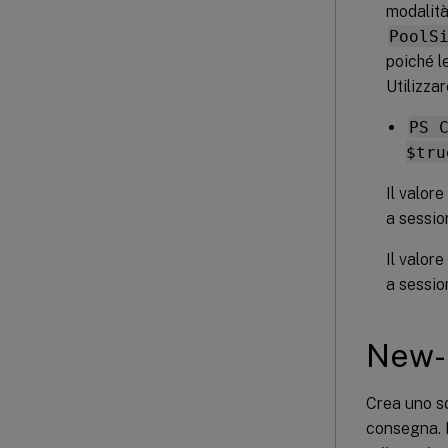
modalità
PoolS
poiché l
Utilizza
PS 
$tru
Il valor
a sessio
Il valor
a sessio
New-
Crea uno s
consegna. 