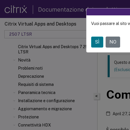
Documentazione dei prodotti
Citrix Virtual Apps and Desktops
Vuoi passare al sito 
Questo conten
automatica.
2507 LTSR
SÌ
NO
Citrix 
Citrix Virtual Apps and Desktops 7 2507
LTSR
Novità
Questo a
Problemi noti
(Esclusio
Deprecazione
Requisiti di sistema
Com
Panoramica tecnica
<
Installazione e configurazione
Aggiornamento e migrazione
April 27,
Protezione
Connettività HDX
È possibile