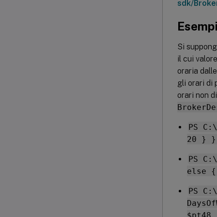
sdk/Brok
Esemp
Si suppong
il cui valor
oraria dall
gli orari d
orari non d
BrokerDe
PS C:
20 } }
PS C:
else {
PS C:
DaysOf
$pt48 