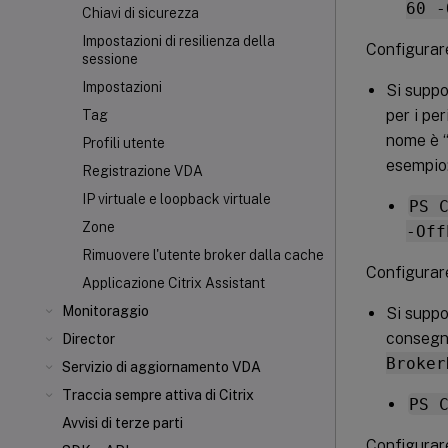
60 -
Chiavi di sicurezza
Impostazioni di resilienza della
Configurar
sessione
Impostazioni
Si suppo
per i pe
Tag
nome è “
Profili utente
esempio
Registrazione VDA
IP virtuale e loopback virtuale
PS 
Zone
-Off
Rimuovere l'utente broker dalla cache
Configurar
Applicazione Citrix Assistant
Monitoraggio
Si suppo
consegna
Director
Broker
Servizio di aggiornamento VDA
Traccia sempre attiva di Citrix
PS 
Avvisi di terze parti
Configurare