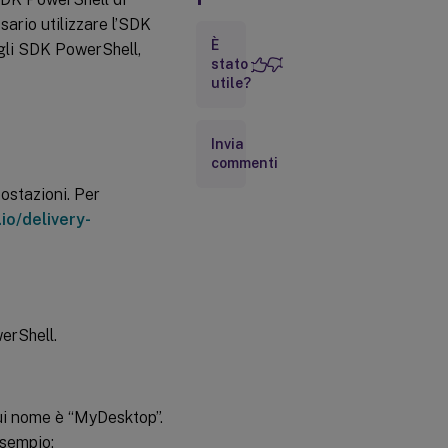
per i
ario utilizzare l’SDK
timeout di
È
sessione
ugli SDK PowerShell,
dinamici
stato
utile?
Invia
commenti
ostazioni. Per
.io/delivery-
erShell.
cui nome è “MyDesktop”.
esempio: