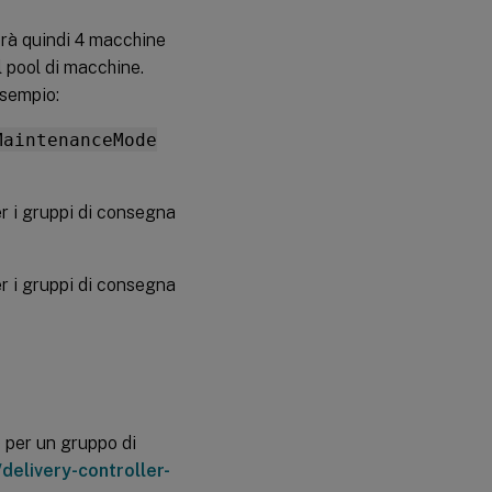
erà quindi 4 macchine
 pool di macchine.
esempio:
MaintenanceMode
r i gruppi di consegna
r i gruppi di consegna
per un gruppo di
o/delivery-controller-