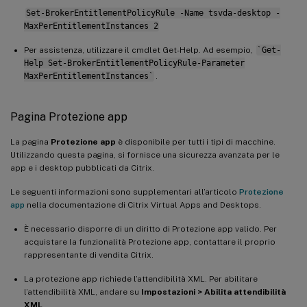
Set-BrokerEntitlementPolicyRule -Name tsvda-desktop -
MaxPerEntitlementInstances 2
Per assistenza, utilizzare il cmdlet Get-Help. Ad esempio,
`Get-
Help Set-BrokerEntitlementPolicyRule-Parameter
MaxPerEntitlementInstances`
.
Pagina Protezione app
La pagina
Protezione app
è disponibile per tutti i tipi di macchine.
Utilizzando questa pagina, si fornisce una sicurezza avanzata per le
app e i desktop pubblicati da Citrix.
Le seguenti informazioni sono supplementari all’articolo
Protezione
app
nella documentazione di Citrix Virtual Apps and Desktops.
È necessario disporre di un diritto di Protezione app valido. Per
acquistare la funzionalità Protezione app, contattare il proprio
rappresentante di vendita Citrix.
La protezione app richiede l’attendibilità XML. Per abilitare
l’attendibilità XML, andare su
Impostazioni > Abilita attendibilità
XML
.