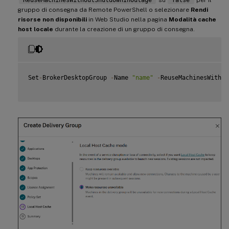
`ReuseMachinesWithoutShutdownInOutage`
su
`false`
per il
gruppo di consegna da Remote PowerShell o selezionare
Rendi
risorse non disponibili
in Web Studio nella pagina
Modalità cache
host locale
durante la creazione di un gruppo di consegna.
Set
-
BrokerDesktopGroup 
-
Name 
"name"
-
ReuseMachinesWithou