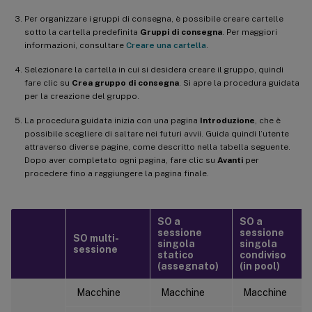
Per organizzare i gruppi di consegna, è possibile creare cartelle
sotto la cartella predefinita
Gruppi di consegna
. Per maggiori
informazioni, consultare
Creare una cartella
.
Selezionare la cartella in cui si desidera creare il gruppo, quindi
fare clic su
Crea gruppo di consegna
. Si apre la procedura guidata
per la creazione del gruppo.
La procedura guidata inizia con una pagina
Introduzione
, che è
possibile scegliere di saltare nei futuri avvii. Guida quindi l’utente
attraverso diverse pagine, come descritto nella tabella seguente.
Dopo aver completato ogni pagina, fare clic su
Avanti
per
procedere fino a raggiungere la pagina finale.
SO a
SO a
sessione
sessione
SO multi-
singola
singola
sessione
statico
condiviso
(assegnato)
(in pool)
Macchine
Macchine
Macchine