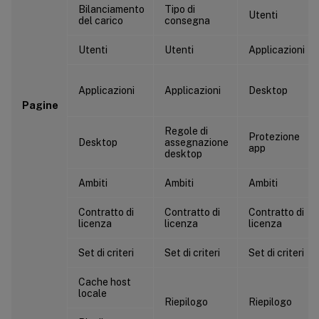
Bilanciamento
Tipo di
Utenti
del carico
consegna
Utenti
Utenti
Applicazioni
Applicazioni
Applicazioni
Desktop
Pagine
Regole di
Protezione
Desktop
assegnazione
app
desktop
Ambiti
Ambiti
Ambiti
Contratto di
Contratto di
Contratto di
licenza
licenza
licenza
Set di criteri
Set di criteri
Set di criteri
Cache host
locale
Riepilogo
Riepilogo