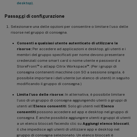
desktop)
.
Passaggi di configurazione
Selezionare una delle opzioni per consentire o limitare l’uso delle
risorse nel gruppo di consegna.
Consenti a qualsiasi utente autenticato di utilizzare le
risorse:
Per accedere ad applicazioni e desktop, gli utenti e i
membri del gruppo specificati per nome devono presentare
credenziali come smart card o nome utente e password a
™
™
StoreFront
o all’app Citrix Workspace
. (Per i gruppi di
consegna contenenti macchine con SO a sessione singola, è
possibile importare i dati utente (un elenco di utenti) in seguito
modificando il gruppo di consegna.)
Limita l’uso delle risorse:
In alternativa, è possibile limitare
l’uso di un gruppo di consegna aggiungendo utenti o gruppi di
utenti all’
Elenco consentiti
. Solo gli utenti nell’
Elenco
consentiti
possono accedere ad app e desktop nel gruppo di
consegna. È anche possibile aggiungere utenti e gruppi di utenti
a un elenco bloccati facendo clic su
Aggiungi elenco bloccati
,
il che impedisce agli utenti di utilizzare app e desktop nel
gruppo di consegna selezionato. Un elenco bloccati è