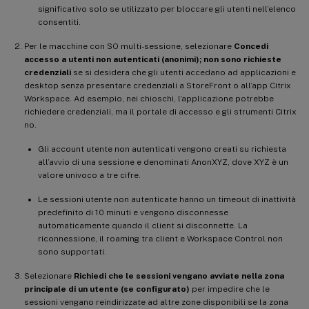
significativo solo se utilizzato per bloccare gli utenti nell’elenco
consentiti.
Per le macchine con SO multi-sessione, selezionare
Concedi
accesso a utenti non autenticati (anonimi); non sono richieste
credenziali
se si desidera che gli utenti accedano ad applicazioni e
desktop senza presentare credenziali a StoreFront o all’app Citrix
Workspace. Ad esempio, nei chioschi, l’applicazione potrebbe
richiedere credenziali, ma il portale di accesso e gli strumenti Citrix
no.
Gli account utente non autenticati vengono creati su richiesta
all’avvio di una sessione e denominati AnonXYZ, dove XYZ è un
valore univoco a tre cifre.
Le sessioni utente non autenticate hanno un timeout di inattività
predefinito di 10 minuti e vengono disconnesse
automaticamente quando il client si disconnette. La
riconnessione, il roaming tra client e Workspace Control non
sono supportati.
Selezionare
Richiedi che le sessioni vengano avviate nella zona
principale di un utente (se configurato)
per impedire che le
sessioni vengano reindirizzate ad altre zone disponibili se la zona