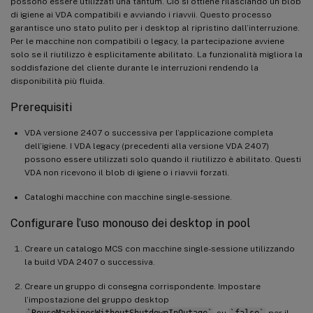
possono essere utilizzati una tantum. Ciò si ottiene rilasciando un blob
di igiene ai VDA compatibili e avviando i riavvii. Questo processo
garantisce uno stato pulito per i desktop al ripristino dall’interruzione.
Per le macchine non compatibili o legacy, la partecipazione avviene
solo se il riutilizzo è esplicitamente abilitato. La funzionalità migliora la
soddisfazione del cliente durante le interruzioni rendendo la
disponibilità più fluida.
Prerequisiti
VDA versione 2407 o successiva per l’applicazione completa
dell’igiene. I VDA legacy (precedenti alla versione VDA 2407)
possono essere utilizzati solo quando il riutilizzo è abilitato. Questi
VDA non ricevono il blob di igiene o i riavvii forzati.
Cataloghi macchine con macchine single-sessione.
Configurare l’uso monouso dei desktop in pool
Creare un catalogo MCS con macchine single-sessione utilizzando
la build VDA 2407 o successiva.
Creare un gruppo di consegna corrispondente. Impostare
l’impostazione del gruppo desktop