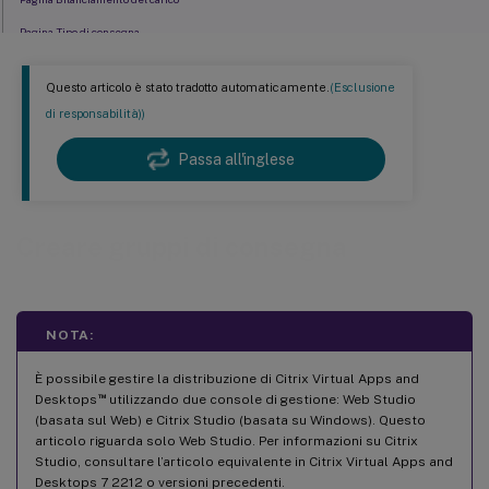
Pagina Tipo di consegna
Pagina Utenti
Questo articolo è stato tradotto automaticamente.
(Esclusione
Pagina Applicazioni
di responsabilità))
Pagina Desktop (o Regole di assegnazione desktop)
Passa all'inglese
Pagina Protezione app
Pagina Ambiti
Pagina Assegnazione licenze
Creare gruppi di consegna
Pagina Set di criteri
Pagina Impostazioni cache host locale
Pagina Riepilogo
NOTA:
Limitazione
È possibile gestire la distribuzione di Citrix Virtual Apps and
Maggiori informazioni
™
Desktops
utilizzando due console di gestione: Web Studio
(basata sul Web) e Citrix Studio (basata su Windows). Questo
articolo riguarda solo Web Studio. Per informazioni su Citrix
Studio, consultare l’articolo equivalente in Citrix Virtual Apps and
Desktops 7 2212 o versioni precedenti.