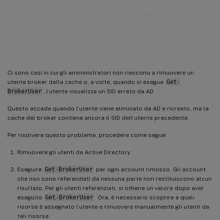
Rimuovere l’utente broker dalla
cache
Ci sono casi in cui gli amministratori non riescono a rimuovere un
utente broker dalla cache o, a volte, quando si esegue
Get-
BrokerUser
, l’utente visualizza un SID errato da AD.
Questo accade quando l’utente viene eliminato da AD e ricreato, ma la
cache del broker contiene ancora il SID dell’utente precedente.
Per risolvere questo problema, procedere come segue:
Rimuovere gli utenti da Active Directory.
Eseguire
Get-BrokerUser
per ogni account rimosso. Gli account
che non sono referenziati da nessuna parte non restituiscono alcun
risultato. Per gli utenti referenziati, si ottiene un valore dopo aver
eseguito
Get-BrokerUser
. Ora, è necessario scoprire a quali
risorse è assegnato l’utente e rimuovere manualmente gli utenti da
tali risorse.