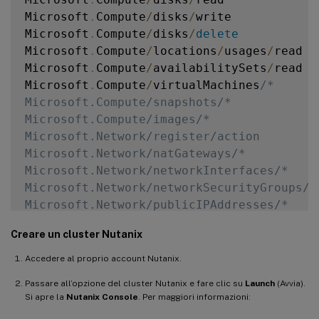
Microsoft
.
Compute
/
disks
/
write

Microsoft
.
Compute
/
disks
/
delete
Microsoft
.
Compute
/
locations
/
usages
/
read

Microsoft
.
Compute
/
availabilitySets
/
read 

Microsoft
.
Compute
/
virtualMachines
/* 

Microsoft.Compute/snapshots/* 

Microsoft.Compute/images/*

Microsoft.Network/register/action 

Microsoft.Network/natGateways/* 

Microsoft.Network/networkInterfaces/* 

Microsoft.Network/networkSecurityGroups/* 
Microsoft.Network/publicIPAddresses/* 

Microsoft.Network/virtualNetworks/* 

Creare un cluster Nutanix
Microsoft.Network/locations/usages/read 

Microsoft.Storage/register/action 

Accedere al proprio account Nutanix.
Microsoft.Storage/checknameavailability/r
Passare all’opzione del cluster Nutanix e fare clic su
Launch
(Avvia).
Microsoft.Storage/storageAccounts/write 

Si apre la
Nutanix Console
. Per maggiori informazioni:
Microsoft.Storage/storageAccounts/read 
