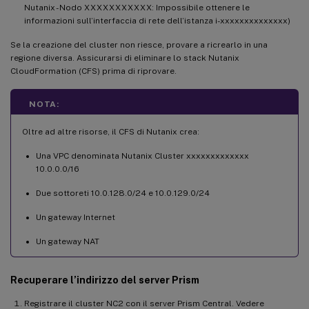
Nutanix - Nodo XXXXXXXXXXX: Impossibile ottenere le
Microsoft.Network/routeTables/write 

informazioni sull’interfaccia di rete dell’istanza i-xxxxxxxxxxxxxx)
Microsoft.Network/routeTables/delete 

Microsoft.Network/routeTables/join/action

Se la creazione del cluster non riesce, provare a ricrearlo in una
regione diversa. Assicurarsi di eliminare lo stack Nutanix
Microsoft.Network/routeTables/routes/read
CloudFormation (CFS) prima di riprovare.
Microsoft.CostManagement/views/read Micro
Microsoft.CostManagement/externalBillingAc
NOTA:
Microsoft.CostManagement/externalBillingA
Microsoft.Network/virtualWans/write 

Oltre ad altre risorse, il CFS di Nutanix crea:
Microsoft.Network/virtualWans/read 

Una VPC denominata Nutanix Cluster xxxxxxxxxxxxx
Microsoft.Network/virtualWans/delete Micr
10.0.0.0/16
Microsoft.Network/privateEndpoints/write 
Microsoft.Network/privateEndpoints/privat
Due sottoreti 10.0.128.0/24 e 10.0.129.0/24
Microsoft.Storage/storageAccounts/blobSer
Un gateway Internet
Microsoft.Storage/storageAccounts/blobSer
Microsoft.Storage/storageAccounts/blobSer
Un gateway NAT
Microsoft.Storage/storageAccounts/blobSer
Recuperare l’indirizzo del server Prism
Registrare il cluster NC2 con il server Prism Central. Vedere