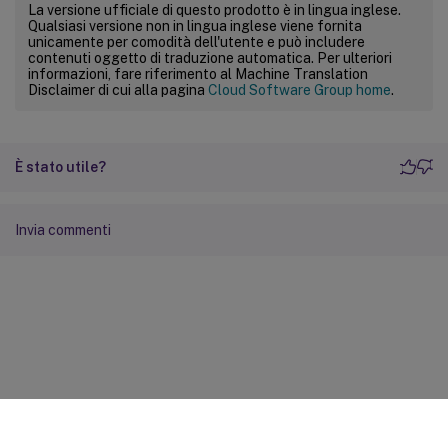
La versione ufficiale di questo prodotto è in lingua inglese.
Qualsiasi versione non in lingua inglese viene fornita
unicamente per comodità dell'utente e può includere
contenuti oggetto di traduzione automatica. Per ulteriori
informazioni, fare riferimento al Machine Translation
Disclaimer di cui alla pagina
Cloud Software Group home
.
È stato utile?
Invia commenti