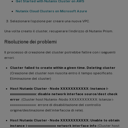
Get Started with Nutanix Cluster on AWS
Microsoft.Storage/storageAccounts/delete 
Microsoft.Storage/storageAccounts/blobSer
Nutanix Cloud Clusters on Microsoft Azure
Microsoft.ResourceHealth/AvailabilityStatu
Selezionare l’opzione per creare una nuova VPC.
Microsoft.ManagedIdentity/userAssignedIde
Microsoft.Resources/subscriptions/resourc
Una volta creato il cluster, recuperare l’indirizzo di Nutanix Prism.
Microsoft.Resources/tags/write 

Risoluzione dei problemi
Microsoft.Resources/tags/delete 

Microsoft.Resources/providers/read 

Il processo di creazione del cluster potrebbe fallire con i seguenti
Microsoft.Compute/sshPublicKeys/read 

errori:
Microsoft.Compute/sshPublicKeys/write 

Cluster failed to create within a given time. Deleting cluster
Microsoft.Compute/sshPublicKeys/delete Mi
(Creazione del cluster non riuscita entro il tempo specificato.
Microsoft.Nutanix/Interfaces/write 

Eliminazione del cluster)
Microsoft.Nutanix/Interfaces/delete 

Host Nutanix Cluster - Node XXXXXXXXXXX: Instance i-
Microsoft.Nutanix/Nodes/read 

xxxxxxxxxxxxx: disable network interface source/dest check
Microsoft.Nutanix/Nodes/write

error
. (Cluster host Nutanix - Nodo XXXXXXXXXXX: Istanza i-
Microsoft.Nutanix/Nodes/delete 

xxxxxxxxxxxxx: errore di disabilitazione del controllo
origine/destinazione dell’interfaccia di rete).
Microsoft.Nutanix/register/action

Microsoft.Network/virtualHubs/*

Host Nutanix Cluster - Node XXXXXXXXXXX: Unable to obtain
Microsoft.Network/routeTables/read 

instance i-xxxxxxxxxxxxxx network interface info
(Cluster host