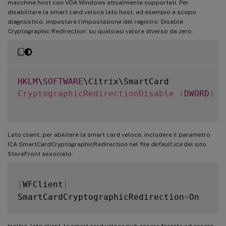
macchine host con VDA Windows attualmente supportati. Per
disabilitare la smart card veloce lato host, ad esempio a scopo
diagnostico, impostare l’impostazione del registro ‘Disable
Cryptographic Redirection’ su qualsiasi valore diverso da zero:
HKLM
\
SOFTWARE
CryptographicRedirectionDisable
(
DWORD
)
Lato client, per abilitare la smart card veloce, includere il parametro
ICA SmartCardCryptographicRedirection nel file
default.ica
del sito
StoreFront associato:
[
WFClient
]
SmartCardCryptographicRedirection
=
Inoltre, lato client, la smart card veloce può essere forzata ad essere