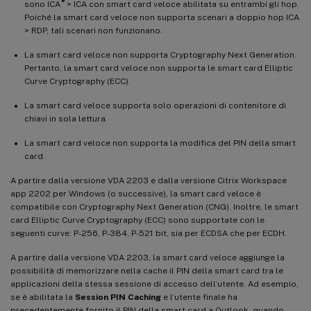
®
sono ICA
> ICA con smart card veloce abilitata su entrambi gli hop.
Poiché la smart card veloce non supporta scenari a doppio hop ICA
> RDP, tali scenari non funzionano.
La smart card veloce non supporta Cryptography Next Generation.
Pertanto, la smart card veloce non supporta le smart card Elliptic
Curve Cryptography (ECC).
La smart card veloce supporta solo operazioni di contenitore di
chiavi in sola lettura.
La smart card veloce non supporta la modifica del PIN della smart
card.
A partire dalla versione VDA 2203 e dalla versione Citrix Workspace
app 2202 per Windows (o successive), la smart card veloce è
compatibile con Cryptography Next Generation (CNG). Inoltre, le smart
card Elliptic Curve Cryptography (ECC) sono supportate con le
seguenti curve: P-256, P-384, P-521 bit, sia per ECDSA che per ECDH.
A partire dalla versione VDA 2203, la smart card veloce aggiunge la
possibilità di memorizzare nella cache il PIN della smart card tra le
applicazioni della stessa sessione di accesso dell’utente. Ad esempio,
se è abilitata la
Session PIN Caching
e l’utente finale ha
precedentemente fornito il PIN della smart card a Outlook, quando