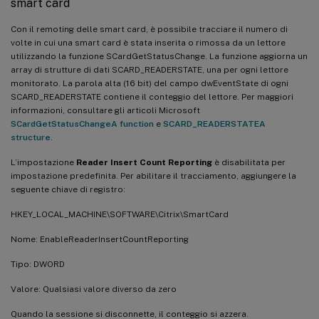
smart card
Con il remoting delle smart card, è possibile tracciare il numero di
volte in cui una smart card è stata inserita o rimossa da un lettore
utilizzando la funzione SCardGetStatusChange. La funzione aggiorna un
array di strutture di dati SCARD_READERSTATE, una per ogni lettore
monitorato. La parola alta (16 bit) del campo dwEventState di ogni
SCARD_READERSTATE contiene il conteggio del lettore. Per maggiori
informazioni, consultare gli articoli Microsoft
SCardGetStatusChangeA function
e
SCARD_READERSTATEA
structure
.
L’impostazione
Reader Insert Count Reporting
è disabilitata per
impostazione predefinita. Per abilitare il tracciamento, aggiungere la
seguente chiave di registro:
HKEY_LOCAL_MACHINE\SOFTWARE\Citrix\SmartCard
Nome: EnableReaderInsertCountReporting
Tipo: DWORD
Valore: Qualsiasi valore diverso da zero
Quando la sessione si disconnette, il conteggio si azzera.