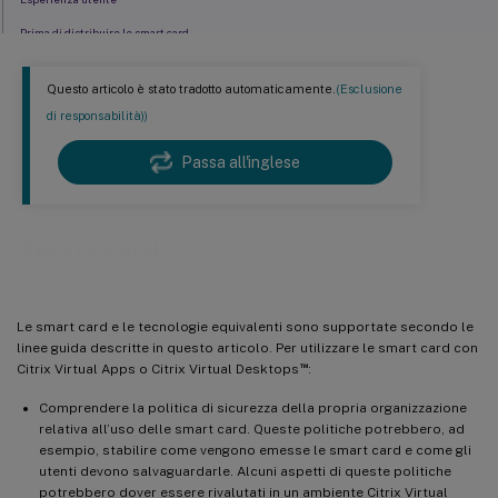
Prima di distribuire le smart card
Abilitare l’uso delle smart card
Questo articolo è stato tradotto automaticamente.
(Esclusione
Tracciare il conteggio degli inserimenti del lettore di smart card
di responsabilità))
Passa all'inglese
Smart card
Le smart card e le tecnologie equivalenti sono supportate secondo le
linee guida descritte in questo articolo. Per utilizzare le smart card con
™
Citrix Virtual Apps o Citrix Virtual Desktops
:
Comprendere la politica di sicurezza della propria organizzazione
relativa all’uso delle smart card. Queste politiche potrebbero, ad
esempio, stabilire come vengono emesse le smart card e come gli
utenti devono salvaguardarle. Alcuni aspetti di queste politiche
potrebbero dover essere rivalutati in un ambiente Citrix Virtual