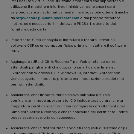
Per i desktop virtuali che utilizzano smart card che supportano e
utilizzano il modello minidriver, i minidriver delle smart card
vengono scaricati automaticamente, ma è possibile ottenerli anche
da
http://catalog.update.microsoft.com
o dal proprio fornitore.
Inoltre, se è necessario il middleware PKCS#11, ottenerlo dal
fornitore della carta.
Importante: Citrix consiglia di installare e testare i driver e il
software CSP su un computer fisico prima di installare il software
Citrix.
™
Aggiungere l’URL di Citrix Receiver
per Web all’elenco dei siti
attendibili per gli utenti che utilizzano smart card in Internet
Explorer con Windows 10. In Windows 10, Internet Explorer non
viene eseguito in modalità protetta per impostazione predefinita
per i siti attendibili.
Assicurarsi che l’infrastruttura a chiave pubblica (PKI) sia
configurata in modo appropriato. Ciò include l’assicurarsi che la
mappatura certificato-account sia configurata correttamente per
l’ambiente Active Directory e che la convalida del certificato utente
possa essere eseguita con successo.
Assicurarsi che la distribuzione soddisfi i requisiti di sistema degli
altri componenti Citrix utilizzati con le smart card, inclusi Citrix