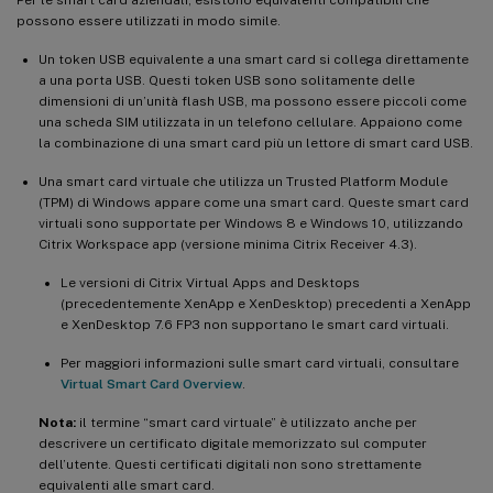
possono essere utilizzati in modo simile.
Un token USB equivalente a una smart card si collega direttamente
a una porta USB. Questi token USB sono solitamente delle
dimensioni di un’unità flash USB, ma possono essere piccoli come
una scheda SIM utilizzata in un telefono cellulare. Appaiono come
la combinazione di una smart card più un lettore di smart card USB.
Una smart card virtuale che utilizza un Trusted Platform Module
(TPM) di Windows appare come una smart card. Queste smart card
virtuali sono supportate per Windows 8 e Windows 10, utilizzando
Citrix Workspace app (versione minima Citrix Receiver 4.3).
Le versioni di Citrix Virtual Apps and Desktops
(precedentemente XenApp e XenDesktop) precedenti a XenApp
e XenDesktop 7.6 FP3 non supportano le smart card virtuali.
Per maggiori informazioni sulle smart card virtuali, consultare
Virtual Smart Card Overview
.
Nota:
il termine “smart card virtuale” è utilizzato anche per
descrivere un certificato digitale memorizzato sul computer
dell’utente. Questi certificati digitali non sono strettamente
equivalenti alle smart card.