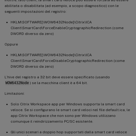
abilitata o disabilitata (ad esempio, a scopo diagnostico) con le
seguenti impostazioni del registro:
HKLM\SOFTWARE[\WOW6432Node]\Citrix\ICA
Client\SmartCard\ForceEnableCryptographicRedirection (come
DWORD diverso da zero)
Oppure
HKLM\SOFTWARE[\WOW6432Node]\Citrix\ICA
Client\SmartCard\ForceDisableCryptographicRedirection (come
DWORD diverso da zero)
L’hive del registro a 32 bit deve essere specificato (usando
WOW6432Node
) se la macchina client è a 64 bit.
Limitazioni:
Solo Citrix Workspace app per Windows supporta la smart card
veloce. Se si configurano le smart card veloci nel file default.ica, le
app Citrix Workspace che non sono per Windows utilizzano
comunque il reindirizzamento PC/SC esistente.
Gli unici scenari a doppio hop supportati dalla smart card veloce