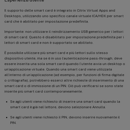
Il supporto delle smart card è integrato in Citrix Virtual Apps and
Desktops, utilizzando uno specifico canale virtuale ICA/HDX per smart
card che è abilitato per impostazione predefinita.
Importante: non utilizzare il reindirizzamento USB generico per i lettori
di smart card. Questo è disabilitato per impostazione predefinita per i
lettori di smart card e non è supportato se abilitato.
È possibile utilizzare più smart card e più lettori sullo stesso
dispositivo utente, ma se è in uso l’autenticazione pass-through, deve
essere inserita una sola smart card quando l’utente avvia un desktop o
un’applicazione virtuale. Quando una smart card viene utilizzata
all’interno di un’applicazione (ad esempio, per funzioni di firma digitale
o crittografia), potrebbero esserci altre richieste di inserimento di una
smart card o di immissione di un PIN. Ciò può verificarsi se sono state
inserite più smart card contemporaneamente.
Se agli utenti viene richiesto di inserire una smart card quando la
smart card è già nel lettore, devono selezionare Annulla.
Se agli utenti viene richiesto il PIN, devono inserire nuovamente il
PIN.