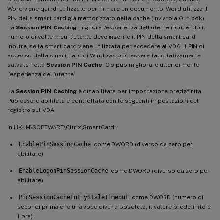
Word viene quindi utilizzato per firmare un documento, Word utilizza il
PIN della smart card già memorizzato nella cache (inviato a Outlook).
La
Session PIN Caching
migliora l’esperienza dell’utente riducendo il
numero di volte in cui l’utente deve inserire il PIN della smart card.
Inoltre, se la smart card viene utilizzata per accedere al VDA, il PIN di
accesso della smart card di Windows può essere facoltativamente
salvato nella
Session PIN Cache
. Ciò può migliorare ulteriormente
l’esperienza dell’utente.
La
Session PIN Caching
è disabilitata per impostazione predefinita.
Può essere abilitata e controllata con le seguenti impostazioni del
registro sul VDA:
In HKLM\SOFTWARE\Citrix\SmartCard:
EnablePinSessionCache
come DWORD (diverso da zero per
abilitare)
EnableLogonPinSessionCache
come DWORD (diverso da zero per
abilitare)
PinSessionCacheEntryStaleTimeout
come DWORD (numero di
secondi prima che una voce diventi obsoleta, il valore predefinito è
1 ora)