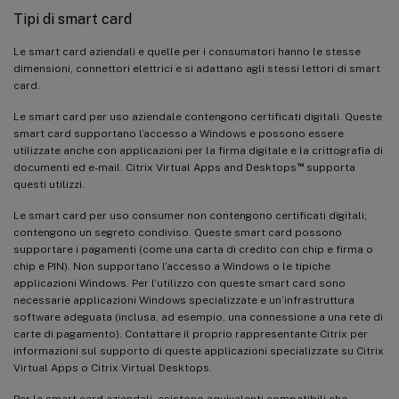
Tipi di smart card
Le smart card aziendali e quelle per i consumatori hanno le stesse
dimensioni, connettori elettrici e si adattano agli stessi lettori di smart
card.
Le smart card per uso aziendale contengono certificati digitali. Queste
smart card supportano l’accesso a Windows e possono essere
utilizzate anche con applicazioni per la firma digitale e la crittografia di
™
documenti ed e-mail. Citrix Virtual Apps and Desktops
supporta
questi utilizzi.
Le smart card per uso consumer non contengono certificati digitali;
contengono un segreto condiviso. Queste smart card possono
supportare i pagamenti (come una carta di credito con chip e firma o
chip e PIN). Non supportano l’accesso a Windows o le tipiche
applicazioni Windows. Per l’utilizzo con queste smart card sono
necessarie applicazioni Windows specializzate e un’infrastruttura
software adeguata (inclusa, ad esempio, una connessione a una rete di
carte di pagamento). Contattare il proprio rappresentante Citrix per
informazioni sul supporto di queste applicazioni specializzate su Citrix
Virtual Apps o Citrix Virtual Desktops.
Per le smart card aziendali, esistono equivalenti compatibili che