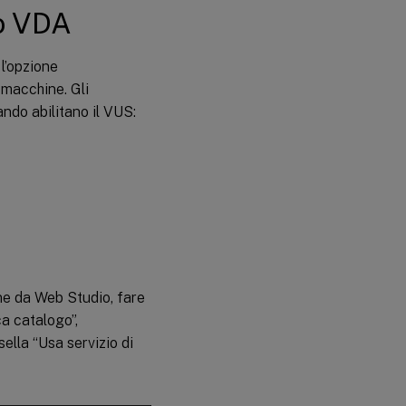
to VDA
 l’opzione
 macchine. Gli
ndo abilitano il VUS:
ne da Web Studio, fare
ca catalogo”,
ella “Usa servizio di