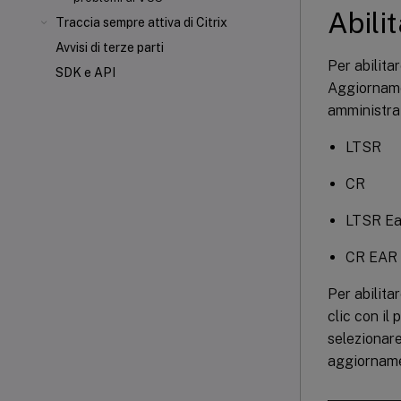
Abili
Traccia sempre attiva di Citrix
Avvisi di terze parti
Per abilita
SDK e API
Aggiorname
amministrat
LTSR
CR
LTSR Ea
CR EAR
Per abilita
clic con il
selezionare
aggiorname