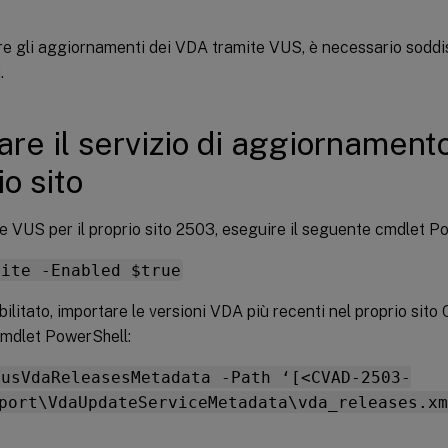
re gli aggiornamenti dei VDA tramite VUS, è necessario soddi
.
tare il servizio di aggiornament
io sito
re VUS per il proprio sito 2503, eseguire il seguente cmdlet P
Site -Enabled $true
bilitato, importare le versioni VDA più recenti nel proprio sit
mdlet PowerShell:
VusVdaReleasesMetadata -Path ‘[<CVAD-2503-
port\VdaUpdateServiceMetadata\vda_releases.xm