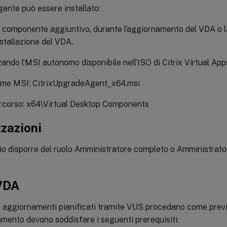
gente può essere installato:
componente aggiuntivo, durante l’aggiornamento del VDA o l
nstallazione del VDA.
zzando l’MSI autonomo disponibile nell’ISO di Citrix Virtual A
me MSI: CitrixUpgradeAgent_x64.msi
rcorso: x64\Virtual Desktop Components
zazioni
io disporre del ruolo Amministratore completo o Amministrat
VDA
i aggiornamenti pianificati tramite VUS procedano come previ
amento devono soddisfare i seguenti prerequisiti: