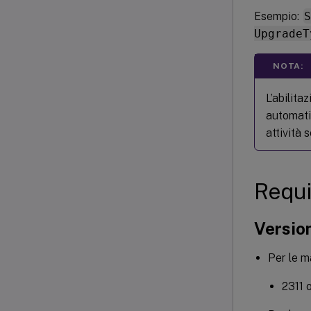
Esempio:
UpgradeT
NOTA:
L’abilit
automati
attività 
Requi
Versio
Per le m
2311 