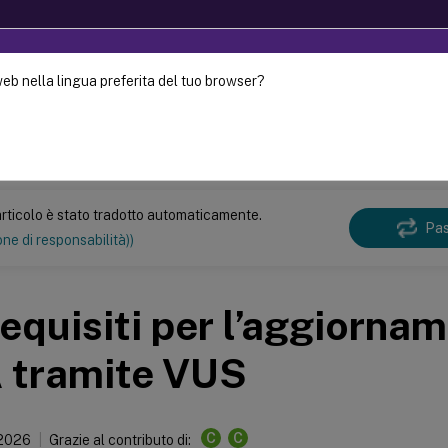
web nella lingua preferita del tuo browser?
uto è stato tradotto dinamicamente con traduzione
Mett
Virtual Apps and Desktops
7 2507 LTSR
rticolo è stato tradotto automaticamente.
Pas
ne di responsabilità))
equisiti per l’aggiorna
 tramite VUS
C
C
 2026
Grazie al contributo di: