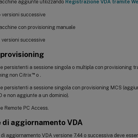
acchine aggiunte utilizzando
Registrazione VDA tramite W
o versioni successive
acchine con provisioning manuale
o versioni successive
 provisioning
 persistenti a sessione singola o multipla con provisioning tra
™
ning non Citrix
o .
 persistenti a sessione singola con provisioning MCS (aggiu
 e non aggiunte a un dominio).
e Remote PC Access.
 di aggiornamento VDA
 di aggiornamento VDA versione 7.44 o successiva deve essere 