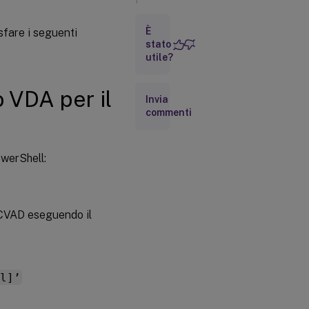
VDA
È
sfare i seguenti
Requisiti
stato
VDA
utile?
o VDA per il
Invia
commenti
owerShell:
o CVAD eseguendo il
l]’