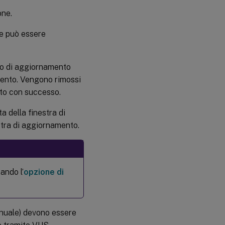
one.
e può essere
so di aggiornamento
amento. Vengono rimossi
nto con successo.
a della finestra di
stra di aggiornamento.
ando l’
opzione di
anuale) devono essere