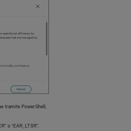
ne tramite PowerShell,
_CR” o “EAR_LTSR”.