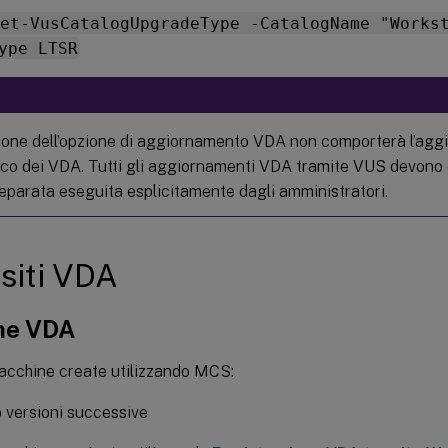
Set-VusCatalogUpgradeType -CatalogName "Works
ype LTSR
azione dell’opzione di aggiornamento VDA non comporterà l’ag
co dei VDA. Tutti gli aggiornamenti VDA tramite VUS devono 
separata eseguita esplicitamente dagli amministratori.
siti VDA
ne VDA
acchine create utilizzando MCS:
o versioni successive