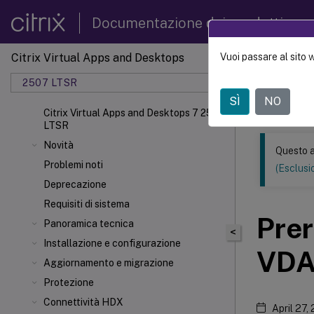
Documentazione dei prodotti
Citrix Virtual Apps and Desktops
Vuoi passare al sito 
Questo conten
automatica.
2507 LTSR
SÌ
NO
Citrix 
Citrix Virtual Apps and Desktops 7 2507
LTSR
Novità
Questo a
Problemi noti
(Esclusio
Deprecazione
Requisiti di sistema
Prer
Panoramica tecnica
<
Installazione e configurazione
VDA
Aggiornamento e migrazione
Protezione
Connettività HDX
April 27,