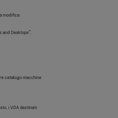
a modifica
™
pps and Desktops
.
ore catalogo macchine
sto, i VDA destinati